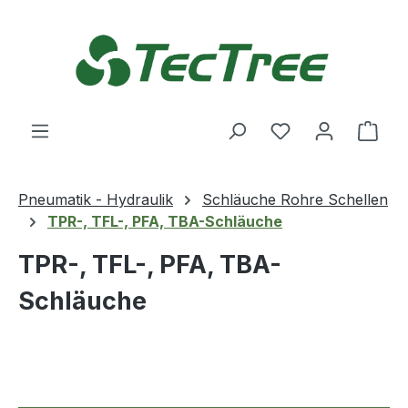
Zum Hauptinhalt springen
Du hast 0 Produ
Ware
Pneumatik - Hydraulik
Schläuche Rohre Schellen
TPR-, TFL-, PFA, TBA-Schläuche
TPR-, TFL-, PFA, TBA-
Schläuche