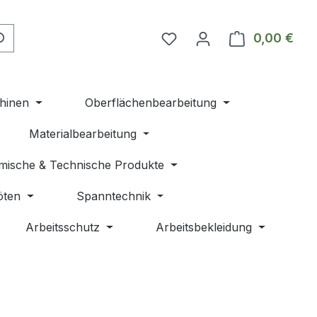
Du hast 0 Produkte auf 
0,00 €
Ware
hinen
Oberflächenbearbeitung
Materialbearbeitung
mische & Technische Produkte
öten
Spanntechnik
Arbeitsschutz
Arbeitsbekleidung