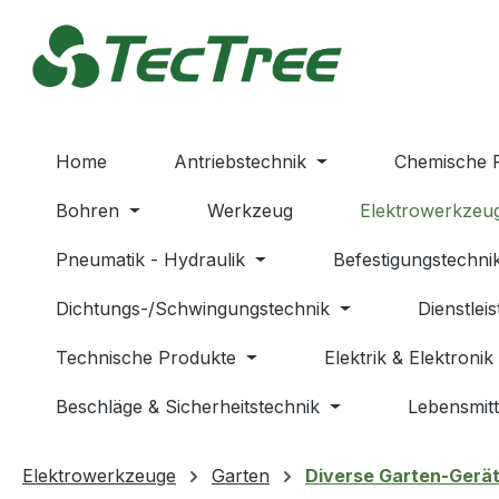
m Hauptinhalt springen
Zur Suche springen
Zur Hauptnavigation springen
Home
Antriebstechnik
Chemische 
Bohren
Werkzeug
Elektrowerkzeu
Pneumatik - Hydraulik
Befestigungstechni
Dichtungs-/Schwingungstechnik
Dienstlei
Technische Produkte
Elektrik & Elektronik
Beschläge & Sicherheitstechnik
Lebensmitt
Elektrowerkzeuge
Garten
Diverse Garten-Gerä