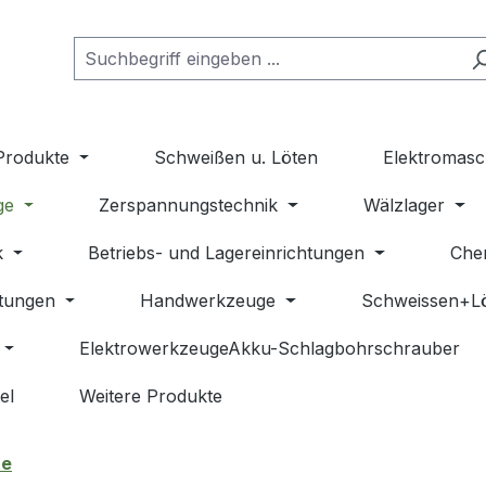
Produkte
Schweißen u. Löten
Elektromasc
ge
Zerspannungstechnik
Wälzlager
k
Betriebs- und Lagereinrichtungen
Che
stungen
Handwerkzeuge
Schweissen+L
ElektrowerkzeugeAkku-Schlagbohrschrauber
el
Weitere Produkte
te