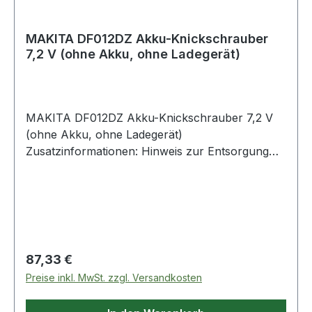
MAKITA DF012DZ Akku-Knickschrauber
7,2 V (ohne Akku, ohne Ladegerät)
MAKITA DF012DZ Akku-Knickschrauber 7,2 V
(ohne Akku, ohne Ladegerät)
Zusatzinformationen: Hinweis zur Entsorgung
von Batterien und AkkusDa wir Batterien und
Akkus bzw. solche Geräte verkaufen, die
Batterien und Akkus enthalten, sind wir nach
dem Batteriegesetz (BattG) verpflichtet, Sie auf
Folgendes hinzuweisen:Das Symbol des
durchgestrichenen Mülleimers auf Batterien oder
Regulärer Preis:
87,33 €
Akkumulatoren bedeutet, dass diese nach
Preise inkl. MwSt. zzgl. Versandkosten
Verbrauch nicht im Hausmüll entsorgt werden
dürfen. Sofern Batterien oder Akkumulatoren