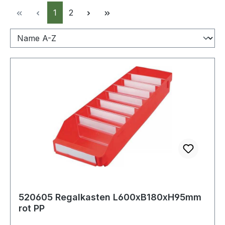
Seite
Seite
1
2
520605 Regalkasten L600xB180xH95mm
rot PP