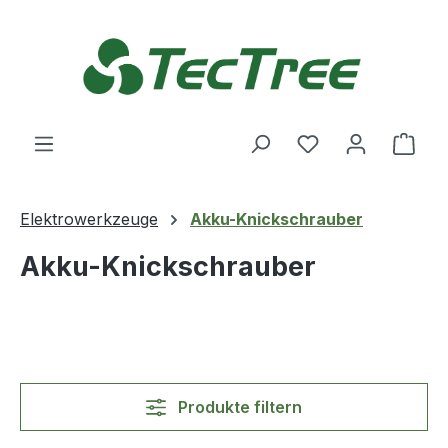
Zum Hauptinhalt springen
Du hast 0 Produ
Ware
Elektrowerkzeuge
Akku-Knickschrauber
Akku-Knickschrauber
Produkte filtern