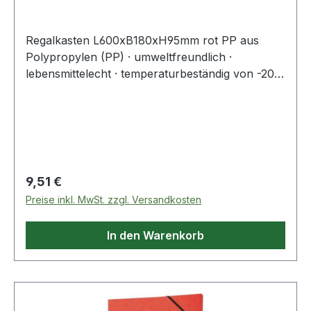
Regalkasten L600xB180xH95mm rot PP aus
Polypropylen (PP) · umweltfreundlich ·
lebensmittelecht · temperaturbeständig von -20
°C bis +80 °C
Regulärer Preis:
9,51 €
Preise inkl. MwSt. zzgl. Versandkosten
In den Warenkorb