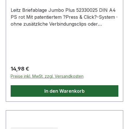
Leitz Briefablage Jumbo Plus 52330025 DIN A4
PS rot Mit patentiertem ?Press & Click?-System ·
ohne zusätzliche Verbindungsclips oder
Distanzelemente. Geringe Tiefe: Passt in Regale
und Schränke · nimmt weniger Tiefe der
Schreibtischoberfläche ein.
Regulärer Preis:
14,98 €
Preise inkl. MwSt. zzgl. Versandkosten
In den Warenkorb