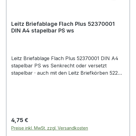
Leitz Briefablage Flach Plus 52370001
DIN A4 stapelbar PS ws
Leitz Briefablage Flach Plus 52370001 DIN A4
stapelbar PS ws Senkrecht oder versetzt
stapelbar · auch mit den Leitz Briefkörben 5227 ·
5226 · 5233 und 5217.
Regulärer Preis:
4,75 €
Preise inkl. MwSt. zzgl. Versandkosten