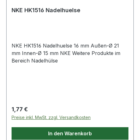
Schadstoffes. Die chemischen Bezeichnungen
NKE HK1516 Nadelhuelse
haben dabei folgende Bedeutung:Pb: Batterie
enthält BleiCd: Batterie enthält CadmiumHg:
Batterie enthält Quecksilber Weitere Produkte im
Bereich
NKE HK1516 Nadelhuelse 16 mm Außen-Ø 21
mm Innen-Ø 15 mm NKE Weitere Produkte im
Bereich Nadelhülse
Regulärer Preis:
1,77 €
Preise inkl. MwSt. zzgl. Versandkosten
In den Warenkorb