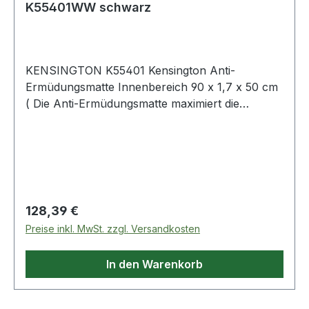
K55401WW schwarz
KENSINGTON K55401 Kensington Anti-
Ermüdungsmatte Innenbereich 90 x 1,7 x 50 cm
( Die Anti-Ermüdungsmatte maximiert die
gesundheitlichen Vorteile des Stehens während
der Arbeit. Sie ist aus hochwertigsten Materialien
hergestellt und ergonomisch konstruiert · um
Ermüdungserscheinungen an Beinen · Rücken
und Füßen in Büro · Labor · Werkstatt · Küche
oder Garage zu reduzieren und dauerhaften
Regulärer Preis:
128,39 €
Komfort zu bieten. Ergonomische Konstruktion
Preise inkl. MwSt. zzgl. Versandkosten
fördert die Durchblutung und vermindert
Ermüdungserscheinungen an Beinen · Rücken
In den Warenkorb
und Füßen durch eine bessere Druckverteilung
und eine deutliche Reduzierung des
Auflagedrucks. Der patentierte Formschaum aus