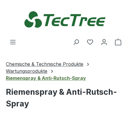
Zum Hauptinhalt springen
Du hast 0 Produ
Ware
Chemische & Technische Produkte
Wartungsprodukte
Riemenspray & Anti-Rutsch-Spray
Riemenspray & Anti-Rutsch-
Spray