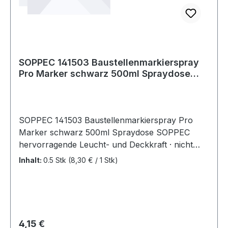
SOPPEC 141503 Baustellenmarkierspray
Pro Marker schwarz 500ml Spraydose
SOPPEC
SOPPEC 141503 Baustellenmarkierspray Pro
Marker schwarz 500ml Spraydose SOPPEC
hervorragende Leucht- und Deckkraft · nicht
fluoreszierend · anwendbar für Markierungen
Inhalt:
0.5 Stk
(8,30 € / 1 Stk)
auf der Baustelle, für Bohrungen,
Sondierungen, bei Vermessungsarbeiten, bei
Elektrizi
Regulärer Preis:
4,15 €