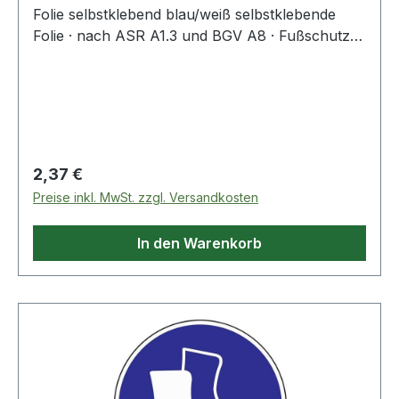
Folie selbstklebend blau/weiß selbstklebende
Folie · nach ASR A1.3 und BGV A8 · Fußschutz
benutzen
Regulärer Preis:
2,37 €
Preise inkl. MwSt. zzgl. Versandkosten
In den Warenkorb