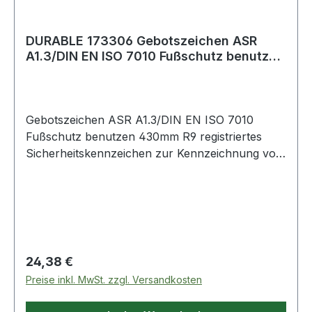
DURABLE 173306 Gebotszeichen ASR
A1.3/DIN EN ISO 7010 Fußschutz benutzen
430 mm
Gebotszeichen ASR A1.3/DIN EN ISO 7010
Fußschutz benutzen 430mm R9 registriertes
Sicherheitskennzeichen zur Kennzeichnung von
Gefahrenbereichen, Stellplätzen, Gehwegen etc.
· selbstklebend, zur Anbringung auf Böden im
Innenbereich, z. B. im Lager,
Distributionszentren, Produktion etc. · abriebfest
und strapazierfähig · gemäß ASR A1.3 und DIN
EN ISO 7010 · gemäß ASR A1.5/1,2 Fußböden
Regulärer Preis:
24,38 €
nach DIN 51130 Rutschhemmung (R-Gruppe) R9
Preise inkl. MwSt. zzgl. Versandkosten
· Maße: Ø 430 mm, Stärke 0,4 mm