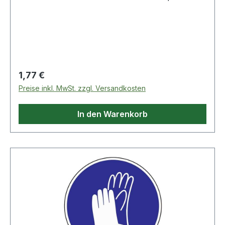
ISO 7010 · Gehörschutz benutzen
Regulärer Preis:
1,77 €
Preise inkl. MwSt. zzgl. Versandkosten
In den Warenkorb