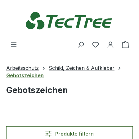
Zum Hauptinhalt springen
Du hast 0 Produ
Ware
Arbeitsschutz
Schild, Zeichen & Aufkleber
Gebotszeichen
Gebotszeichen
Produkte filtern