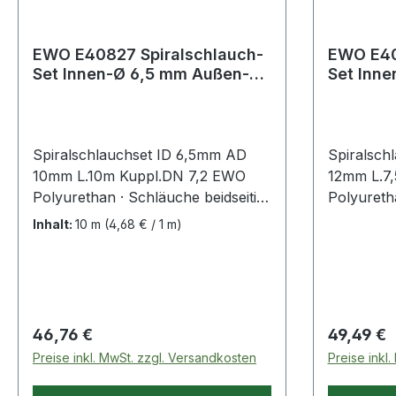
EWO E40827 Spiralschlauch-
EWO E40
Set Innen-Ø 6,5 mm Außen-Ø
Set Innen-Ø 8 mm Außen-Ø 12
10 mm Länge 10 m Kupplung
mm Läng
Spiralschlauchset ID 6,5mm AD
Spiralsch
10mm L.10m Kuppl.DN 7,2 EWO
12mm L.7
Polyurethan · Schläuche beidseitig
Polyuretha
komplett eingebunden mit
komplett 
Inhalt:
10 m
(4,68 € / 1 m)
Kupplung und Stecker in 2
Kupplung 
Ausführungen (Stahl) · Anschlüsse
Ausführun
mit Dichtring · ohne
mit Dichtr
Querschnittsverengungen · mit
Querschni
axialen Anschlüssen · knickfest
axialen An
Regulärer Preis:
Regulärer
46,76 €
49,49 €
durch Knickschutz · extrem flexibel
durch Knic
Preise inkl. MwSt. zzgl. Versandkosten
Preise inkl
· geringerer Abrieb als bei
· geringer
Polyamid-Schläuchen durch
Polyamid