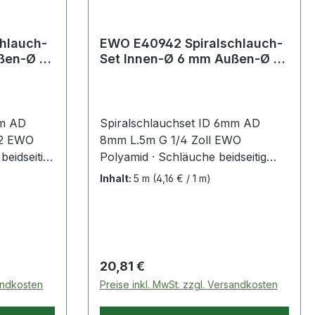
hlauch-
EWO E40942 Spiralschlauch-
Set Innen-Ø 6 mm Außen-Ø 8
lung DN
mm Länge 5 m G 1/4 ''
mm AD
Spiralschlauchset ID 6mm AD
,2 EWO
8mm L.5m G 1/4 Zoll EWO
beidseitig
Polyamid · Schläuche beidseitig
t
komplett eingebunden mit
Inhalt:
5 m
(4,16 € / 1 m)
 2
drehbaren Anschlussgewinden in
Anschlüsse
Messing verzinkt · ohne
Querschnittsverengungen ·
 · mit
knickfest durch Knickschutzfeder ·
ckfest
Temperaturbereich: -40 °C bis
Regulärer Preis:
20,81 €
em flexibel
+100 °C · Farbe blauWeitere
sandkosten
Preise inkl. MwSt. zzgl. Versandkosten
i
technische Eigenschaften:·
rch
Temperaturbereich: -40 bis