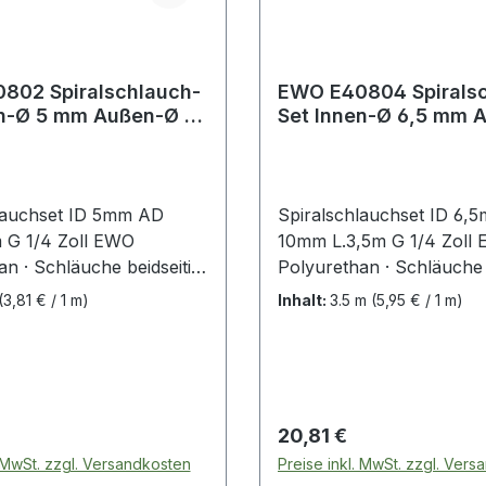
802 Spiralschlauch-
EWO E40804 Spirals
Set Innen-Ø 6,5 mm Außen-Ø
 6 m G 1/4 ''
10 mm Länge 3,5 m G 
lauchset ID 5mm AD
Spiralschlauchset ID 6,
 G 1/4 Zoll EWO
10mm L.3,5m G 1/4 Zoll
n · Schläuche beidseitig
Polyurethan · Schläuche 
eingebunden mit
komplett eingebunden mi
(3,81 € / 1 m)
Inhalt:
3.5 m
(5,95 € / 1 m)
n Anschlussgewinden
drehbaren Anschlussge
erzinkt) · Anschlüsse mit
(Messing verzinkt) · Ans
· ohne
Dichtring · ohne
ttsverengungen · mit
Querschnittsverengungen
schlüssen · knickfest
axialen Anschlüssen · kni
 Preis:
Regulärer Preis:
20,81 €
kschutz · extrem flexibel
durch Knickschutz · extr
. MwSt. zzgl. Versandkosten
Preise inkl. MwSt. zzgl. Ver
er Abrieb als bei
· geringerer Abrieb als be