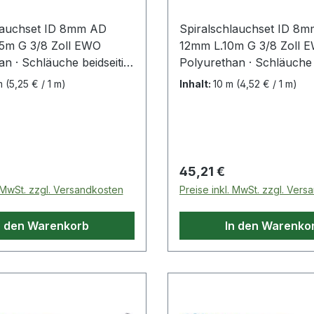
lauchset ID 8mm AD
Spiralschlauchset ID 8
5m G 3/8 Zoll EWO
12mm L.10m G 3/8 Zoll 
n · Schläuche beidseitig
Polyurethan · Schläuche 
eingebunden mit
komplett eingebunden mi
 m
(5,25 € / 1 m)
Inhalt:
10 m
(4,52 € / 1 m)
n Anschlussgewinden
drehbaren Anschlussge
erzinkt) · Anschlüsse mit
(Messing verzinkt) · Ans
· ohne
Dichtring · ohne
ttsverengungen · mit
Querschnittsverengungen
schlüssen · knickfest
axialen Anschlüssen · kni
 Preis:
Regulärer Preis:
45,21 €
kschutz · extrem flexibel
durch Knickschutz · extr
. MwSt. zzgl. Versandkosten
Preise inkl. MwSt. zzgl. Ver
er Abrieb als bei
· geringerer Abrieb als be
-Schläuchen durch
Polyamid-Schläuchen du
n den Warenkorb
In den Warenko
erfläche, dadurch
weiche Oberfläche, dadu
s Verkratzens von
Gefahr des Verkratzens 
chen Oberflächen
empfindlichen Oberfläch
 geringer ·
wesentlich geringer ·
rbereich: -40 °C bis +85
Temperaturbereich: -40 