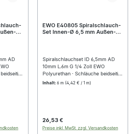
chlauch-
EWO E40805 Spiralschlauch-
Set Innen-Ø 6,5 mm Außen-Ø
1/4 ''
10 mm Länge 6 m G 1/4 ''
5mm AD
Spiralschlauchset ID 6,5mm AD
 EWO
10mm L.6m G 1/4 Zoll EWO
beidseitig
Polyurethan · Schläuche beidseitig
t
komplett eingebunden mit
Inhalt:
6 m
(4,42 € / 1 m)
winden
drehbaren Anschlussgewinden
chlüsse mit
(Messing verzinkt) · Anschlüsse mit
Dichtring · ohne
 · mit
Querschnittsverengungen · mit
ckfest
axialen Anschlüssen · knickfest
Regulärer Preis:
26,53 €
em flexibel
durch Knickschutz · extrem flexibel
sandkosten
Preise inkl. MwSt. zzgl. Versandkosten
i
· geringerer Abrieb als bei