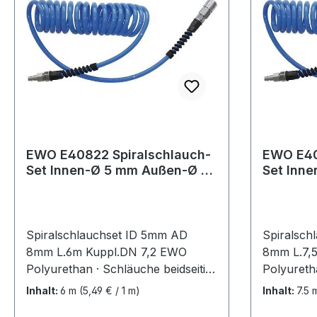
°C · Farbe blauWeitere technische
°C · Farb
Eigenschaften:· Aggregatzustand:
Eigenscha
Gasförmig
Gasförmi
EWO E40822 Spiralschlauch-
EWO E40
Set Innen-Ø 5 mm Außen-Ø 8
Set Innen-Ø 5 mm Außen-Ø 8
mm Länge 6 m Kupplung DN 7
mm Läng
Spiralschlauchset ID 5mm AD
Spiralsch
8mm L.6m Kuppl.DN 7,2 EWO
8mm L.7,
Polyurethan · Schläuche beidseitig
Polyuretha
komplett eingebunden mit
komplett 
Inhalt:
6 m
(5,49 € / 1 m)
Inhalt:
7.5
Kupplung und Stecker in 2
Kupplung 