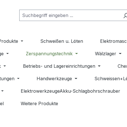
Produkte
Schweißen u. Löten
Elektromasc
ge
Zerspannungstechnik
Wälzlager
k
Betriebs- und Lagereinrichtungen
Che
stungen
Handwerkzeuge
Schweissen+L
ElektrowerkzeugeAkku-Schlagbohrschrauber
el
Weitere Produkte