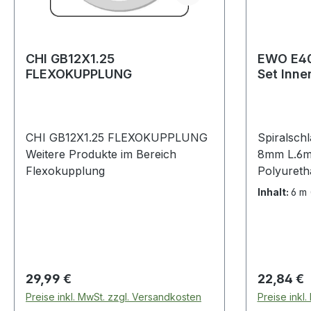
CHI GB12X1.25
EWO E40
FLEXOKUPPLUNG
Set Innen-Ø 5 mm Außen-Ø 8
mm Länge
CHI GB12X1.25 FLEXOKUPPLUNG
Spiralsch
Weitere Produkte im Bereich
8mm L.6m
Flexokupplung
Polyuretha
komplett 
Inhalt:
6 m
drehbare
(Messing v
Dichtring 
Querschni
axialen An
Regulärer Preis:
Regulärer
29,99 €
22,84 €
durch Knic
Preise inkl. MwSt. zzgl. Versandkosten
Preise inkl
· geringer