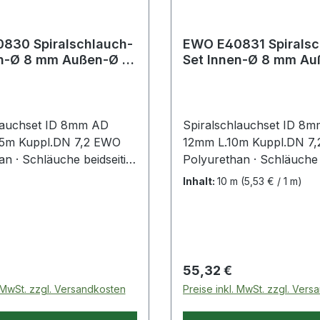
830 Spiralschlauch-
EWO E40831 Spiralsc
Set Innen-Ø 8 mm Außen-Ø 12
e 7,5 m Kupplung D
mm Länge 10 m Kupp
lauchset ID 8mm AD
Spiralschlauchset ID 8
,5m Kuppl.DN 7,2 EWO
12mm L.10m Kuppl.DN 7
n · Schläuche beidseitig
Polyurethan · Schläuche 
eingebunden mit
komplett eingebunden mi
Inhalt:
10 m
(5,53 € / 1 m)
und Stecker in 2
Kupplung und Stecker in
gen (Stahl) · Anschlüsse
Ausführungen (Stahl) · 
ing · ohne
mit Dichtring · ohne
ttsverengungen · mit
Querschnittsverengungen
schlüssen · knickfest
axialen Anschlüssen · kni
 Preis:
Regulärer Preis:
55,32 €
kschutz · extrem flexibel
durch Knickschutz · extr
. MwSt. zzgl. Versandkosten
Preise inkl. MwSt. zzgl. Ver
er Abrieb als bei
· geringerer Abrieb als be
-Schläuchen durch
Polyamid-Schläuchen du