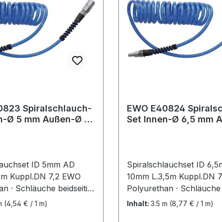
e blauWeitere technische
°C · Farbe blauWeitere t
ften:· Aggregatzustand:
Eigenschaften:· Aggregat
g
Gasförmig
823 Spiralschlauch-
EWO E40824 Spiralsc
Set Innen-Ø 6,5 mm Außen-Ø
e 7,5 m Kupplung DN
10 mm Länge 3,5 m K
lauchset ID 5mm AD
Spiralschlauchset ID 6,
5m Kuppl.DN 7,2 EWO
10mm L.3,5m Kuppl.DN 
n · Schläuche beidseitig
Polyurethan · Schläuche 
eingebunden mit
komplett eingebunden mi
 m
(4,54 € / 1 m)
Inhalt:
3.5 m
(8,77 € / 1 m)
und Stecker in 2
Kupplung und Stecker in