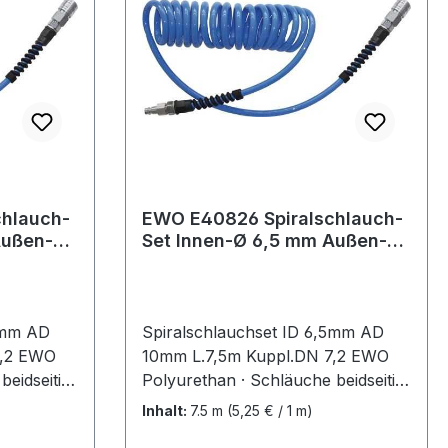
echnische
°C · Farbe blauWeitere technische
zustand:
Eigenschaften:· Aggregatzustand:
Gasförmig
hlauch-
EWO E40826 Spiralschlauch-
Set Innen-Ø 6,5 mm Außen-Ø
upplung
10 mm Länge 7,5 m Kupplung
5mm AD
Spiralschlauchset ID 6,5mm AD
7,2 EWO
10mm L.7,5m Kuppl.DN 7,2 EWO
beidseitig
Polyurethan · Schläuche beidseitig
t
komplett eingebunden mit
Inhalt:
7.5 m
(5,25 € / 1 m)
 2
Kupplung und Stecker in 2