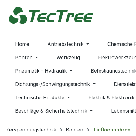
m Hauptinhalt springen
Zur Suche springen
Zur Hauptnavigation springen
Home
Antriebstechnik
Chemische 
Bohren
Werkzeug
Elektrowerkzeu
Pneumatik - Hydraulik
Befestigungstechni
Dichtungs-/Schwingungstechnik
Dienstlei
Technische Produkte
Elektrik & Elektronik
Beschläge & Sicherheitstechnik
Lebensmitt
Zerspannungstechnik
Bohren
Tieflochbohren