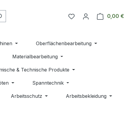
Du hast 0 Produkte auf 
0,00 €
Ware
hinen
Oberflächenbearbeitung
Materialbearbeitung
mische & Technische Produkte
öten
Spanntechnik
Arbeitsschutz
Arbeitsbekleidung