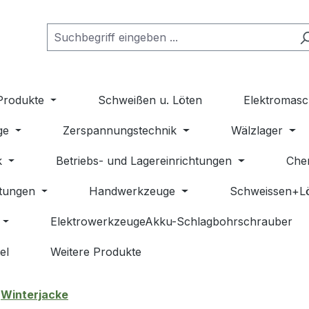
Produkte
Schweißen u. Löten
Elektromasc
ge
Zerspannungstechnik
Wälzlager
k
Betriebs- und Lagereinrichtungen
Che
stungen
Handwerkzeuge
Schweissen+L
ElektrowerkzeugeAkku-Schlagbohrschrauber
el
Weitere Produkte
Winterjacke