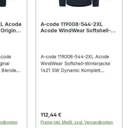
XL Acode
A-code 119008-544-2XL
Original
Acode WindWear Softshell-
 mi
Winterjacke 1421 SW Dynamic
Kompl
Acode
A-code 119008-544-2XL Acode
ginal
WindWear Softshell-Winterjacke
t Blende
1421 SW Dynamic Komplett
mit
gefüttert / Abnehmbare Kapuze,
erte
mit Zugband verstellbar / Mit
mel /
Fleece gefütterter Kragen /
bogen-
Verdeckter Reißverschluss mit
fen /
Druckknopfleiste bis zum oberen
an
Kragenrand / Von außen
Regulärer Preis:
112,44 €
phirblau
zugängliche Kartentasche mit
sandkosten
Preise inkl. MwSt. zzgl. Versandkosten
 - -
Reißverschluss / 2 Vordertaschen