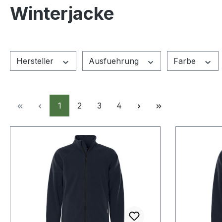
Winterjacke
Hersteller
Ausfuehrung
Farbe
Seite
Seite
Seite
Seite
1
2
3
4