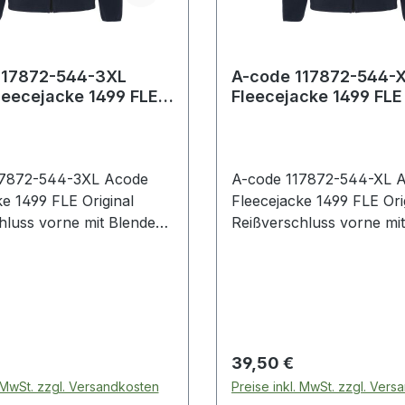
117872-544-3XL
A-code 117872-544-
leecejacke 1499 FLE
Fleecejacke 1499 FLE 
 Reißverschluss vorne
Reißverschluss vorne
17872-544-3XL Acode
A-code 117872-544-XL 
ke 1499 FLE Original
Fleecejacke 1499 FLE Ori
hluss vorne mit Blende
Reißverschluss vorne mi
 Vordertaschen mit
innen / 2 Vordertaschen 
hluss / Verlängerte
Reißverschluss / Verläng
tie / Raglan-Ärmel /
Rückenpartie / Raglan-Är
passende Ellenbogen-
Farblich passende Ellen
 Daumenschlaufen /
Patches / Daumenschlau
e Paspelierung an
Elastische Paspelierung 
 Preis:
Regulärer Preis:
39,50 €
üssen. 544 Saphirblau
Armabschlüssen. 544 Sa
. MwSt. zzgl. Versandkosten
Preise inkl. MwSt. zzgl. Ver
ester 280 g/m². - -
100% Polyester 280 g/m².