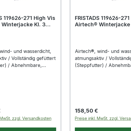
 119626-271 High Vis
FRISTADS 119626-271 
 Winterjacke Kl. 3
Airtech® Winterjacke 
4035 GTT Gr.2XL Warnsch
4035 GTT Gr.3XL 
 wind- und wasserdicht,
Airtech®, wind- und wass
iv / Vollständig gefüttert
atmungsaktiv / Vollständi
ter) / Abnehmbare,
(Steppfutter) / Abnehmb
re gefütterte Kapuze /
verstellbare gefütterte K
t Fleece-Futter / Über
Kragen mit Fleece-Futter
ter führende
die Schulter führende
ifen / Verdeckter
Reflexstreifen / Verdeckt
hluss mit
Reißverschluss mit
fleiste bis zu
Druckknopfleiste bis zu
 Preis:
Regulärer Preis:
€
158,50 €
. MwSt. zzgl. Versandkosten
Preise inkl. MwSt. zzgl. Ver