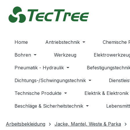
m Hauptinhalt springen
Zur Suche springen
Zur Hauptnavigation springen
Home
Antriebstechnik
Chemische 
Bohren
Werkzeug
Elektrowerkzeu
Pneumatik - Hydraulik
Befestigungstechni
Dichtungs-/Schwingungstechnik
Dienstlei
Technische Produkte
Elektrik & Elektronik
Beschläge & Sicherheitstechnik
Lebensmitt
Arbeitsbekleidung
Jacke, Mantel, Weste & Parka