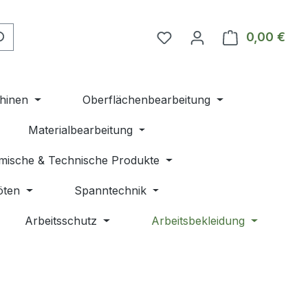
Du hast 0 Produkte auf 
0,00 €
Ware
hinen
Oberflächenbearbeitung
Materialbearbeitung
mische & Technische Produkte
öten
Spanntechnik
Arbeitsschutz
Arbeitsbekleidung