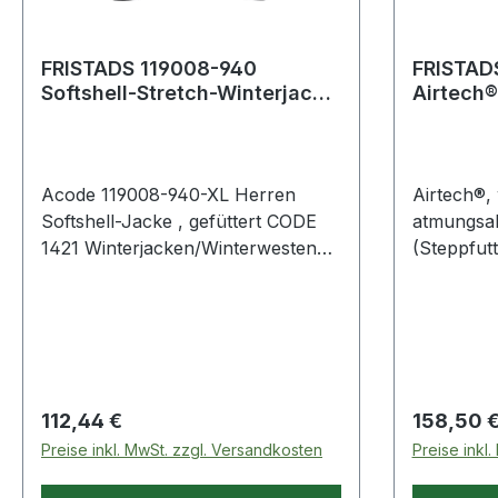
FRISTADS 119008-940
FRISTADS
Softshell-Stretch-Winterjacke
Airtech®
1421 GSW Gr.XL Schwarz
Acode 119008-940-XL Herren
Airtech®,
Softshell-Jacke , gefüttert CODE
atmungsakt
1421 Winterjacken/Winterwesten
(Steppfut
Wind- und wasserdichtes,
verstellba
atmungskatives Softshell-Material
Kragen mi
mit 4-Wege-Stretchfunktionalität.
die Schul
Mit verstärkter Schulterpartie und
Reflexstre
Ärmeln. Steppfutter. Abnehmbare
Reißversc
verstellbare Kapuze. Kragen mit
Druckknop
Regulärer Preis:
Regulärer
112,44 €
158,50 
Fleece gefüttert. 2 Seitentaschen
Preise inkl. MwSt. zzgl. Versandkosten
Preise inkl
mit verdecktem Reißverschluss.
Napoleon-Tasche mit