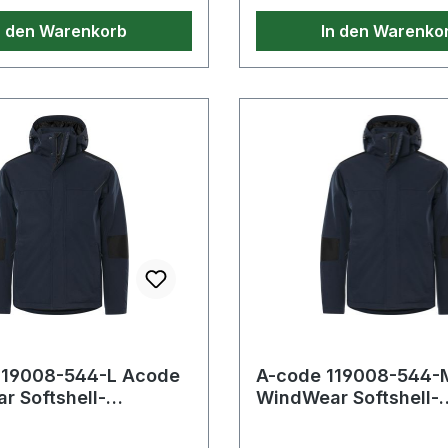
chgang bei 40°C;Nicht
Normalwaschgang bei 40
n den Warenkorb
In den Warenko
Nicht im Wäschetrockner
bleichen;Nicht im Wäsch
Nicht bügeln;Nicht
trocknen;Nicht bügeln;Ni
inigen
Trockenreinigen
119008-544-L Acode
A-code 119008-544-
 Softshell-
WindWear Softshell-
acke 1421 SW Dynamic
Winterjacke 1421 SW
Komplet