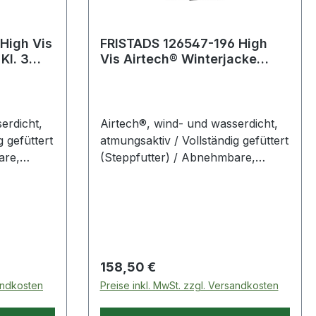
High Vis
FRISTADS 126547-196 High
Kl. 3
Vis Airtech® Winterjacke
Warnsch
Damen Kl. 3 4037 GTT Gr.L
War
erdicht,
Airtech®, wind- und wasserdicht,
g gefüttert
atmungsaktiv / Vollständig gefüttert
are,
(Steppfutter) / Abnehmbare,
apuze /
gefütterte Kapuze mit
 / Über
einstellbarem Riemen und Zugband
/ Kragen mit Fleece-Futter / Über
er
die Schulter führende
Reflexstreifen / Verdeckter
Reißverschluss mit
Regulärer Preis:
158,50 €
sandkosten
Preise inkl. MwSt. zzgl. Versandkosten