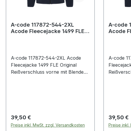
A-code 117872-544-2XL
A-code 
Acode Fleecejacke 1499 FLE
Acode F
Original Reißverschluss vorne
Original
m
m
A-code 117872-544-2XL Acode
A-code 1
Fleecejacke 1499 FLE Original
Fleecejac
Reißverschluss vorne mit Blende
Reißversc
innen / 2 Vordertaschen mit
innen / 2
Reißverschluss / Verlängerte
Reißversc
Rückenpartie / Raglan-Ärmel /
Rückenpar
Farblich passende Ellenbogen-
Farblich 
Patches / Daumenschlaufen /
Patches /
Elastische Paspelierung an
Elastisch
Regulärer Preis:
Regulärer
39,50 €
39,50 €
Armabschlüssen. 544 Saphirblau
Armabschl
Preise inkl. MwSt. zzgl. Versandkosten
Preise inkl
100% Polyester 280 g/m². - -
100% Poly