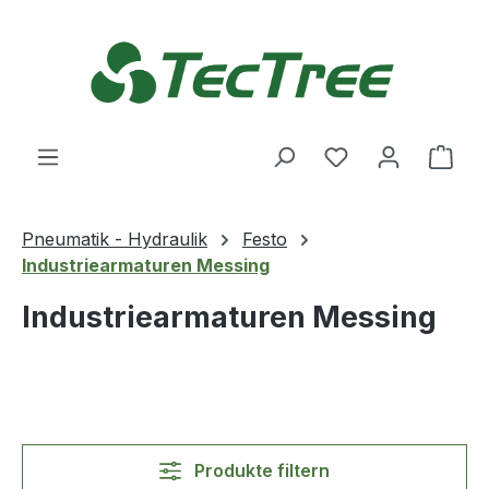
Zum Hauptinhalt springen
Du hast 0 Produ
Ware
Pneumatik - Hydraulik
Festo
Industriearmaturen Messing
Industriearmaturen Messing
Produkte filtern