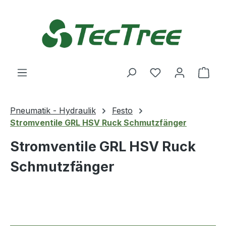
Zum Hauptinhalt springen
Du hast 0 Produ
Ware
Pneumatik - Hydraulik
Festo
Stromventile GRL HSV Ruck Schmutzfänger
Stromventile GRL HSV Ruck
Schmutzfänger