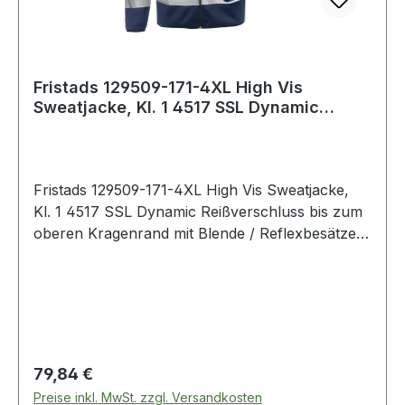
Fristads 129509-171-4XL High Vis
Sweatjacke, Kl. 1 4517 SSL Dynamic
Reißverschlu
Fristads 129509-171-4XL High Vis Sweatjacke,
Kl. 1 4517 SSL Dynamic Reißverschluss bis zum
oberen Kragenrand mit Blende / Reflexbesätze
im Schulterbereich / Brusttasche mit schrägem
Reißverschluss / 2 Vordertaschen mit
Reißverschluss / Elastischer Bund und
Armabschlüsse / Verlängerte Rückenpartie /
Geprüft und zugelassen gemäß EN ISO 20471
Klasse 1 / OEKO-TEX® zertifiziert. 171
Regulärer Preis:
79,84 €
Warnschutz-Gelb/Marine 100% Polyester. 250
Preise inkl. MwSt. zzgl. Versandkosten