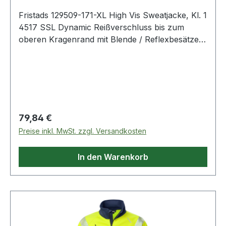
Fristads 129509-171-XL High Vis Sweatjacke, Kl. 1
4517 SSL Dynamic Reißverschluss bis zum
oberen Kragenrand mit Blende / Reflexbesätze
im Schulterbereich / Brusttasche mit schrägem
Reißverschluss / 2 Vordertaschen mit
Reißverschluss / Elastischer Bund und
Armabschlüsse / Verlängerte Rückenpartie /
Geprüft und zugelassen gemäß EN ISO 20471
Klasse 1 / OEKO-TEX® zertifiziert. 171
Regulärer Preis:
79,84 €
Warnschutz-Gelb/Marine 100% Polyester. 250
Preise inkl. MwSt. zzgl. Versandkosten
g/m². EN 20471 Warnschutz. Zertifizierte
Schutzkleidung. OEKO-TEX®;U2
In den Warenkorb
Normalwaschgang bei 60°C;Nicht bleichen;Nicht
im Wäschetrockner trocknen;Bügeln mit einer
Höchsttemperatur von 110°C;Nicht
Trockenreinigen