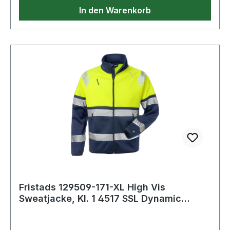
Schutzkleidung. OEKO-TEX®;U2
In den Warenkorb
Normalwaschgang bei 60°C;Nicht bleichen;Nicht
im Wäschetrockner trocknen;Bügeln mit einer
Höchsttemperatur von 110°C;Nicht
Trockenreinigen
Fristads 129509-171-XL High Vis
Sweatjacke, Kl. 1 4517 SSL Dynamic
Reißverschlus