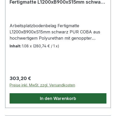
Fertigmatte L1200xB900xS15mm schwarz
Polyu
Arbeitsplatzbodenbelag Fertigmatte
L1200xB900xS15mm schwarz PUR COBA aus
hochwertigem Polyurethan mit genoppter
Oberfläche · Brandschutz geprüft nach BS EN
Inhalt:
1.08 x
(280,74 € / 1 x)
13501-1 · Temperaturbeständigkeit von -40 °C bis
+80 °C · Mattenstärke 15 mm · allseitig
abgeschrägte Kanten · Farbe schwarz ·
Sondermaße auf Anfrage erhältlich
Regulärer Preis:
303,20 €
Preise inkl. MwSt. zzgl. Versandkosten
In den Warenkorb