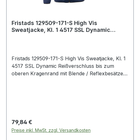
Fristads 129509-171-S High Vis
Sweatjacke, Kl. 1 4517 SSL Dynamic
Reißverschluss
Fristads 129509-171-S High Vis Sweatjacke, Kl. 1
4517 SSL Dynamic Reißverschluss bis zum
oberen Kragenrand mit Blende / Reflexbesätze
im Schulterbereich / Brusttasche mit schrägem
Reißverschluss / 2 Vordertaschen mit
Reißverschluss / Elastischer Bund und
Armabschlüsse / Verlängerte Rückenpartie /
Geprüft und zugelassen gemäß EN ISO 20471
Klasse 1 / OEKO-TEX® zertifiziert. 171
Regulärer Preis:
79,84 €
Warnschutz-Gelb/Marine 100% Polyester. 250
Preise inkl. MwSt. zzgl. Versandkosten
g/m². EN 20471 Warnschutz. Zertifizierte