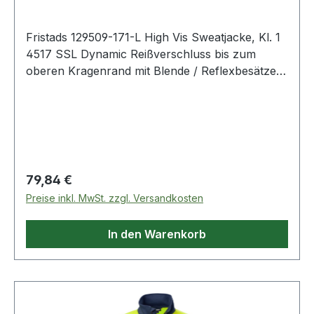
Fristads 129509-171-L High Vis Sweatjacke, Kl. 1
4517 SSL Dynamic Reißverschluss bis zum
oberen Kragenrand mit Blende / Reflexbesätze
im Schulterbereich / Brusttasche mit schrägem
Reißverschluss / 2 Vordertaschen mit
Reißverschluss / Elastischer Bund und
Armabschlüsse / Verlängerte Rückenpartie /
Geprüft und zugelassen gemäß EN ISO 20471
Klasse 1 / OEKO-TEX® zertifiziert. 171
Regulärer Preis:
79,84 €
Warnschutz-Gelb/Marine 100% Polyester. 250
Preise inkl. MwSt. zzgl. Versandkosten
g/m². EN 20471 Warnschutz. Zertifizierte
Schutzkleidung. OEKO-TEX®;U2
In den Warenkorb
Normalwaschgang bei 60°C;Nicht bleichen;Nicht
im Wäschetrockner trocknen;Bügeln mit einer
Höchsttemperatur von 110°C;Nicht
Trockenreinigen