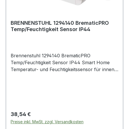
BRENNENSTUHL 1294140 BrematicPRO
Temp/Feuchtigkeit Sensor IP44
Brennenstuhl 1294140 BrematicPRO
Temp/Feuchtigkeit Sensor IP44 Smart Home
Temperatur- und Feuchtigkeitssensor für innen
und aussen (Funk Temperatur-Sensor,
Feuchtigkeitsmelder, Ablesen der Daten über
App)Artikelnummer1294140EAN4007123639168
Der Temperatur- und Feuchtigkeitssensor
ermittelt und erfasst zuverlässig Temperatur und
Feuchtigkeit in Innenräumen und im
Regulärer Preis:
38,54 €
Außenbereich (die Nutzung der BrematicPRO
Preise inkl. MwSt. zzgl. Versandkosten
App zum Steuern der Aktoren und Sensoren ist