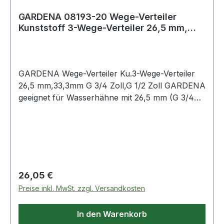
GARDENA 08193-20 Wege-Verteiler
Kunststoff 3-Wege-Verteiler 26,5 mm,
33,3 mm G
GARDENA Wege-Verteiler Ku.3-Wege-Verteiler
26,5 mm,33,3mm G 3/4 Zoll,G 1/2 Zoll GARDENA
geeignet für Wasserhähne mit 26,5 mm (G 3/4
")- und 33,3 mm ( G1 ")-Gewinde · anschließen
von Bewässerungscomputern oder
Bewässerungsuhren ist möglich · Wasserdurchf
Regulärer Preis:
26,05 €
Preise inkl. MwSt. zzgl. Versandkosten
In den Warenkorb