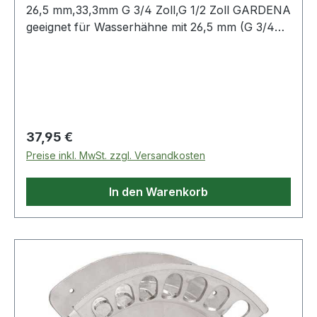
26,5 mm,33,3mm G 3/4 Zoll,G 1/2 Zoll GARDENA
geeignet für Wasserhähne mit 26,5 mm (G 3/4
")- und 33,3 mm ( G1 ")-Gewinde · anschließen
von Bewässerungscomputern oder
Bewässerungsuhren ist möglich · Wasserdurchf
Regulärer Preis:
37,95 €
Preise inkl. MwSt. zzgl. Versandkosten
In den Warenkorb