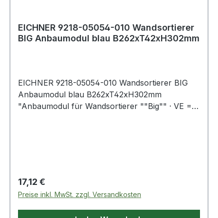
EICHNER 9218-05054-010 Wandsortierer
BIG Anbaumodul blau B262xT42xH302mm
EICHNER 9218-05054-010 Wandsortierer BIG
Anbaumodul blau B262xT42xH302mm
"Anbaumodul für Wandsortierer ""Big"" · VE = 1
Stück · Füllhöhe 34 mm Weitere technische
Eigenschaften: · Breite: 262mm · Fachtiefe: 42mm
· Höhe: 302mm"
Regulärer Preis:
17,12 €
Preise inkl. MwSt. zzgl. Versandkosten