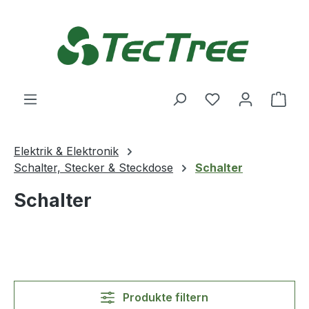
Zum Hauptinhalt springen
Du hast 0 Produ
Ware
Elektrik & Elektronik
Schalter, Stecker & Steckdose
Schalter
Schalter
Produkte filtern