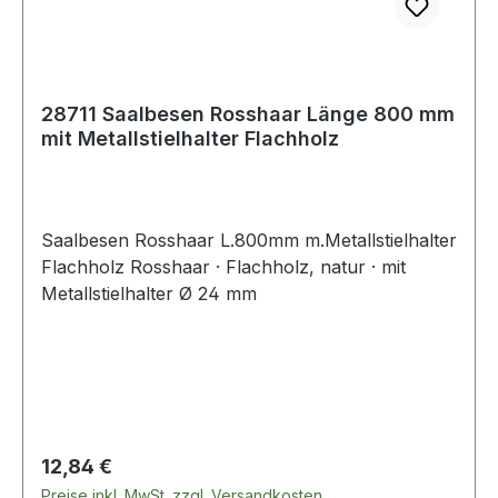
28711 Saalbesen Rosshaar Länge 800 mm
mit Metallstielhalter Flachholz
Saalbesen Rosshaar L.800mm m.Metallstielhalter
Flachholz Rosshaar · Flachholz, natur · mit
Metallstielhalter Ø 24 mm
Regulärer Preis:
12,84 €
Preise inkl. MwSt. zzgl. Versandkosten