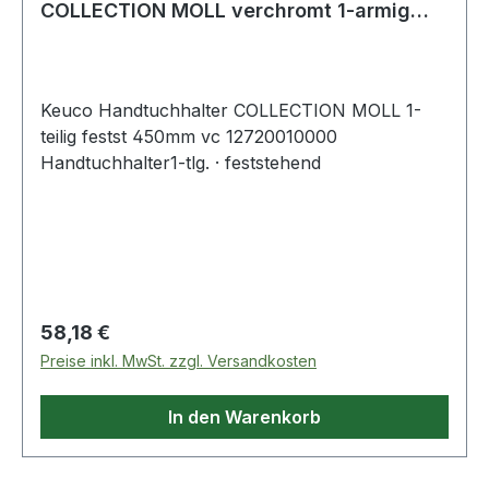
COLLECTION MOLL verchromt 1-armig
450 mm
Keuco Handtuchhalter COLLECTION MOLL 1-
teilig festst 450mm vc 12720010000
Handtuchhalter1-tlg. · feststehend
Regulärer Preis:
58,18 €
Preise inkl. MwSt. zzgl. Versandkosten
In den Warenkorb