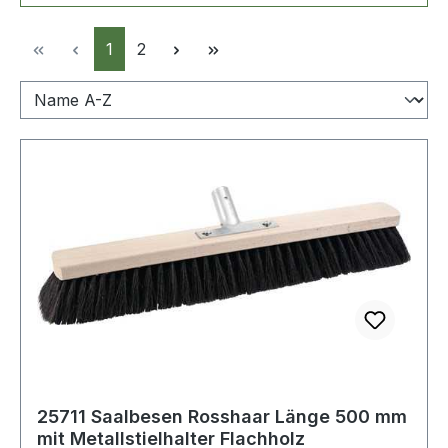
Seite
Seite
1
2
25711 Saalbesen Rosshaar Länge 500 mm
mit Metallstielhalter Flachholz