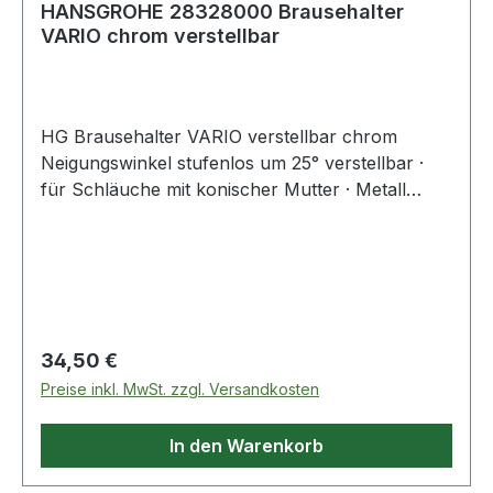
HANSGROHE 28328000 Brausehalter
VARIO chrom verstellbar
HG Brausehalter VARIO verstellbar chrom
Neigungswinkel stufenlos um 25° verstellbar ·
für Schläuche mit konischer Mutter · Metall
Weitere technische Eigenschaften: · Kennzeichen
UBA-Positivliste: Nein
Regulärer Preis:
34,50 €
Preise inkl. MwSt. zzgl. Versandkosten
In den Warenkorb