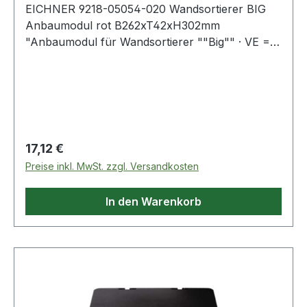
EICHNER 9218-05054-020 Wandsortierer BIG
Anbaumodul rot B262xT42xH302mm
"Anbaumodul für Wandsortierer ""Big"" · VE = 1
Stück · Füllhöhe 34 mm Weitere technische
Eigenschaften: · Breite: 262mm · Fachtiefe: 42mm
· Höhe: 302mm"
Regulärer Preis:
17,12 €
Preise inkl. MwSt. zzgl. Versandkosten
In den Warenkorb