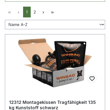
Seite
Seite
1
2
12312 Montagekissen Tragfähigkeit 135
kg Kunststoff schwarz