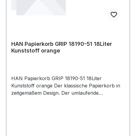
HAN Papierkorb GRIP 18190-51 18Liter
Kunststoff orange
HAN Papierkorb GRIP 18190-51 18Liter
Kunststoff orange Der klassische Papierkorb in
zeitgemäßem Design. Der umlaufende
ergonomische Griffrand mit 2 praktischen
Griffmulden sorgt für ein einfaches Tragen und
sicheres Anbringen von Müllsäcken. Ideal für
Büro und Privatbereich. Standfest und stabil. Die
Außenoberfläche gilt als unempfindlich gegen