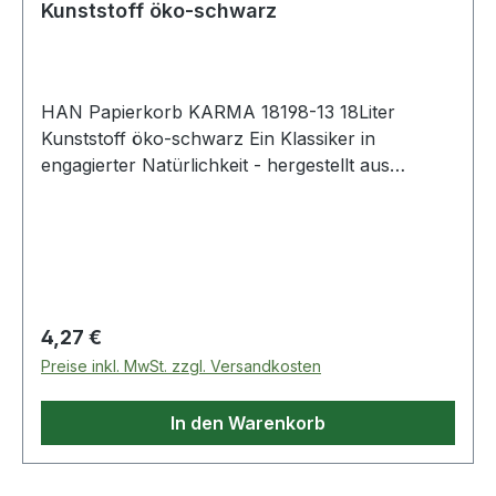
Kunststoff öko-schwarz
HAN Papierkorb KARMA 18198-13 18Liter
Kunststoff öko-schwarz Ein Klassiker in
engagierter Natürlichkeit - hergestellt aus
Recycling-Granulaten. Für das HAN KARMA-
Programm werden Post Consumer Materialien
(bereits benutzte Kunststoffprodukte)
verarbeitet. Die seidenmatte Außenoberfläche
gilt als unempfindlich gegen
Schmutzeinwirkungen. Dank der glatten
Regulärer Preis:
4,27 €
Innenoberfläche ist der Papierkorb besonders
Preise inkl. MwSt. zzgl. Versandkosten
reinigungsfreundlich.
In den Warenkorb