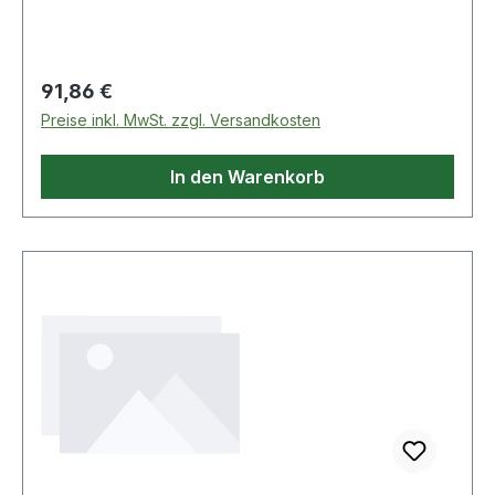
Produkte im Bereich Spezialzangen
Regulärer Preis:
91,86 €
Preise inkl. MwSt. zzgl. Versandkosten
In den Warenkorb