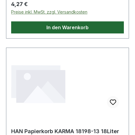
Schmutzeinwirkungen. Dank der glatten
Regulärer Preis:
4,27 €
Innenoberfläche ist der Papierkorb besonders
Preise inkl. MwSt. zzgl. Versandkosten
reinigungsfreundlich.
In den Warenkorb
HAN Papierkorb KARMA 18198-13 18Liter