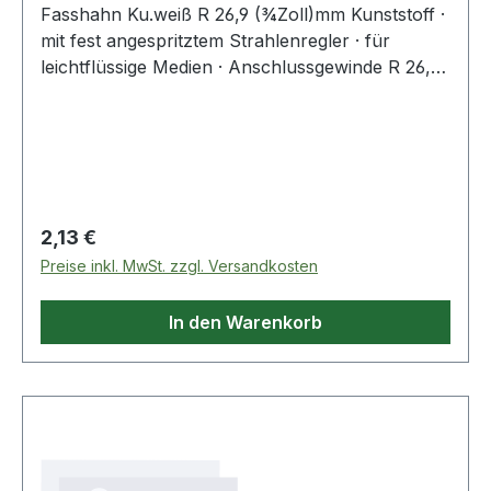
Fasshahn Ku.weiß R 26,9 (¾Zoll)mm Kunststoff ·
mit fest angespritztem Strahlenregler · für
leichtflüssige Medien · Anschlussgewinde R 26,9
(¾?) mm
Regulärer Preis:
2,13 €
Preise inkl. MwSt. zzgl. Versandkosten
In den Warenkorb