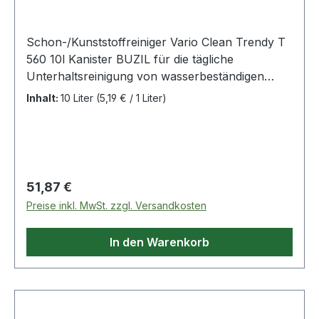
Schon-/Kunststoffreiniger Vario Clean Trendy T
560 10l Kanister BUZIL für die tägliche
Unterhaltsreinigung von wasserbeständigen
Materialien, Oberflächen und Bodenbelägen wie
Inhalt:
10 Liter
(5,19 € / 1 Liter)
Fensterrahmen, Heizkörper, Kunststoff- oder
Glasflächen, Stein- und Fliesenböden ·
besonders geeignet für Acrylglas, Tischlinoleum,
Aluminium und Schultafeln · verringerte
Wiederanschmutzung durch Easy-to-Clean-
Regulärer Preis:
51,87 €
Effekt Dosierung: Unterhaltsreinigung: 50 ml / 10
Preise inkl. MwSt. zzgl. Versandkosten
l Wasser, Hochdruckreinigung: 1:5 bis 1:10 mit
Wasser, Sprühreinigung: 50 ml / 600 ml Wasser
In den Warenkorb
Weitere technische Eigenschaften: · Gebinde:
Kanister