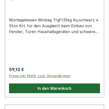
Montagekissen Winbag Trgf.135kg Ku.schwarz 4
St.im Krt. für den Ausgleich beim Einbau von
Fenster, Türen Haushaltsgeräten und schweren
Gegenständen · schnell, präzise und
leistungsstark · einfach aufpumpen Weitere
technische Eigenschaften: · Farbe: schwarz ·
Material: Kunststoff Inhalt je Karton 4 Stück
Regulärer Preis:
59,13 €
Preise inkl. MwSt. zzgl. Versandkosten
In den Warenkorb