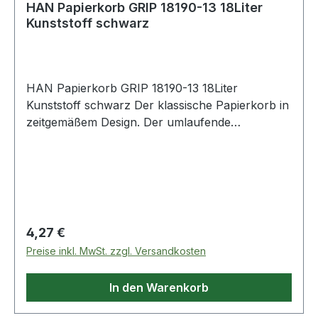
HAN Papierkorb GRIP 18190-13 18Liter
Kunststoff schwarz
HAN Papierkorb GRIP 18190-13 18Liter
Kunststoff schwarz Der klassische Papierkorb in
zeitgemäßem Design. Der umlaufende
ergonomische Griffrand mit 2 praktischen
Griffmulden sorgt für ein einfaches Tragen und
sicheres Anbringen von Müllsäcken. Ideal für
Büro und Privatbereich. Standfest und stabil. Die
Außenoberfläche gilt als unempfindlich gegen
Schmutzeinwirkungen. Dank der glatten
Regulärer Preis:
4,27 €
Innenoberfläche ist der Papierkorb besonders
Preise inkl. MwSt. zzgl. Versandkosten
reinigungsfreundlich.
In den Warenkorb