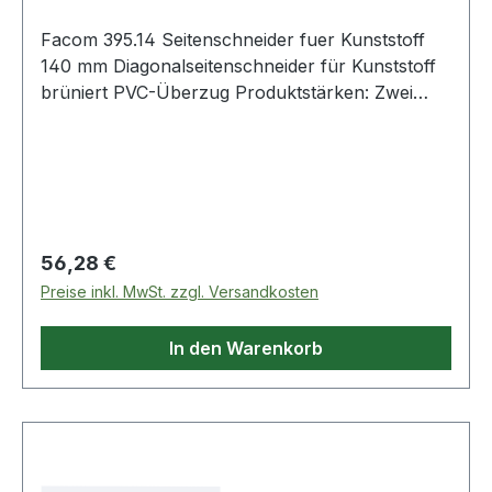
Facom 395.14 Seitenschneider fuer Kunststoff
140 mm Diagonalseitenschneider für Kunststoff
brüniert PVC-Überzug Produktstärken: Zwei
Gewerbegrößen und Längen Öffnungs-
Druckfeder brüniert poliert, mit PVC-Überzug
Weitere Produkte im Bereich Spezialzangen
Regulärer Preis:
56,28 €
Preise inkl. MwSt. zzgl. Versandkosten
In den Warenkorb