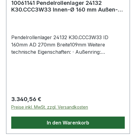
10061141 Pendelrollenlager 24132
K30.CCC3W33 Innen-Ø 160 mm Außen-Ø
270 mm Breit
Pendelrollenlager 24132 K30.CCC3W33 ID
160mm AD 270mm Breite109mm Weitere
technische Eigenschaften: · Außenring:
Schmiernut mit Schmierbohrungen im
Außenring
Regulärer Preis:
3.340,56 €
Preise inkl. MwSt. zzgl. Versandkosten
In den Warenkorb