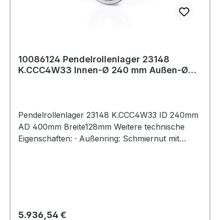
10086124 Pendelrollenlager 23148
K.CCC4W33 Innen-Ø 240 mm Außen-Ø
400 mm Breite1
Pendelrollenlager 23148 K.CCC4W33 ID 240mm
AD 400mm Breite128mm Weitere technische
Eigenschaften: · Außenring: Schmiernut mit
Schmierbohrungen im Außenring
Regulärer Preis:
5.936,54 €