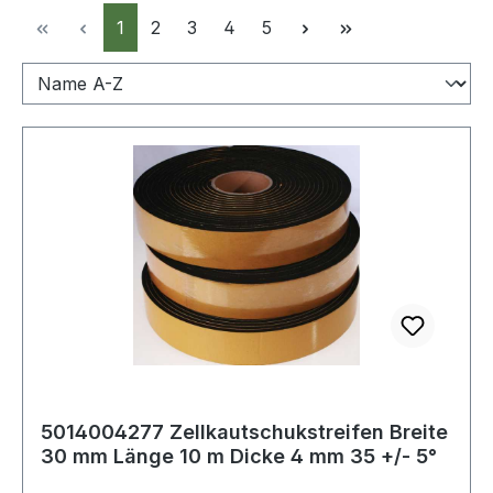
Seite
Seite
Seite
Seite
Seite
1
2
3
4
5
5014004277 Zellkautschukstreifen Breite
30 mm Länge 10 m Dicke 4 mm 35 +/- 5°