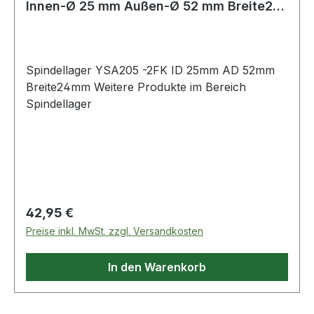
Innen-Ø 25 mm Außen-Ø 52 mm Breite24
mm
Spindellager YSA205 -2FK ID 25mm AD 52mm
Breite24mm Weitere Produkte im Bereich
Spindellager
Regulärer Preis:
42,95 €
Preise inkl. MwSt. zzgl. Versandkosten
In den Warenkorb