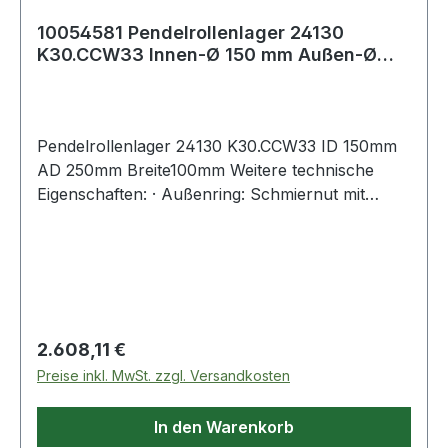
10054581 Pendelrollenlager 24130
K30.CCW33 Innen-Ø 150 mm Außen-Ø
250 mm Breite1
Pendelrollenlager 24130 K30.CCW33 ID 150mm
AD 250mm Breite100mm Weitere technische
Eigenschaften: · Außenring: Schmiernut mit
Schmierbohrungen im Außenring
Regulärer Preis:
2.608,11 €
Preise inkl. MwSt. zzgl. Versandkosten
In den Warenkorb