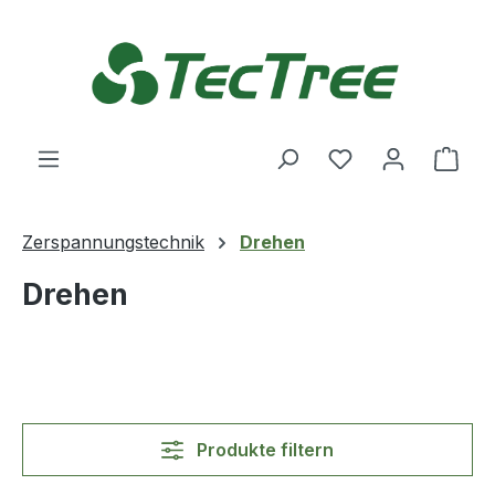
Zum Hauptinhalt springen
Du hast 0 Produ
Ware
Zerspannungstechnik
Drehen
Drehen
Produkte filtern