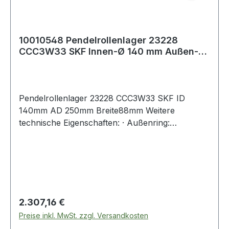
10010548 Pendelrollenlager 23228
CCC3W33 SKF Innen-Ø 140 mm Außen-Ø
250 mm Breit
Pendelrollenlager 23228 CCC3W33 SKF ID
140mm AD 250mm Breite88mm Weitere
technische Eigenschaften: · Außenring:
Schmiernut mit Schmierbohrungen im
Außenring
Regulärer Preis:
2.307,16 €
Preise inkl. MwSt. zzgl. Versandkosten