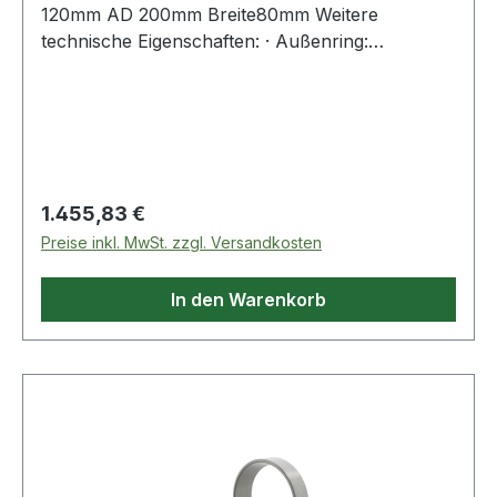
120mm AD 200mm Breite80mm Weitere
technische Eigenschaften: · Außenring:
Schmiernut mit Schmierbohrungen im
Außenring
Regulärer Preis:
1.455,83 €
Preise inkl. MwSt. zzgl. Versandkosten
In den Warenkorb