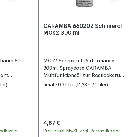
CARAMBA 660202 Schmieröl
MOs2 300 ml
500
chaum 500
MOs2 Schmieröl Performance
A
300ml Spraydose CARAMBA
hont
Multifunktionsöl zur Rostlockerung
 mischbar
, Schmierung und Pflege von
iter)
Inhalt:
0.3 Liter
(16,23 € / 1 Liter)
Schraub- und
m Kühlen
Gelenkverbindungen · bis +300 °C
ren,
druck- und hitzebeständig ·
für
Feststoffanteile sorgen für
 Stahl,
gleitaktiven Schutz
Regulärer Preis:
4,87 €
sandkosten
Preise inkl. MwSt. zzgl. Versandkosten
nd deren