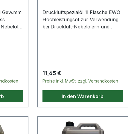
rd Gew.mm
Druckluftspezialöl 1l Flasche EWO
uss
Hochleistungsöl zur Verwendung
 Nebelöler
bei Druckluft-Nebelölern und
 Bauweise
Wartungseinheiten für Werkzeuge
ekt vor ein
und Pneumatikanlagen nach DIN
r, Hefter,
51524-2 · Mineralöl
 werden ·
Viskositätsklasse ISO-VG32 (32
 6 bar:
mm²/s bei 40 °C) · mit separatem
tstakte,
Einfüllschlauch
Regulärer Preis:
11,65 €
itstakte
sandkosten
Preise inkl. MwSt. zzgl. Versandkosten
rb
In den Warenkorb