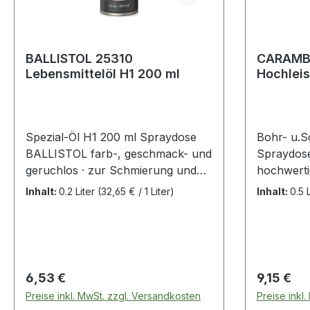
BALLISTOL 25310
CARAMB
Lebensmittelöl H1 200 ml
Hochlei
Spezial-Öl H1 200 ml Spraydose
Bohr- u.S
BALLISTOL farb-, geschmack- und
Spraydo
geruchlos · zur Schmierung und
hochwerti
Reinigung · als Korrosionsschutz
allgemeine
Inhalt:
0.2 Liter
(32,65 € / 1 Liter)
Inhalt:
0.5 
und Kriechöl · mit Antioxidantien
Zerspanun
speziell für das
Metallvera
lebensmittelverarbeitende Gewerbe
Gewindesc
· für Schneidemaschinen, Pumpen,
werkzeug
Innenlager, Getriebe, Walzen und
und Schm
Regulärer Preis:
Regulärer
6,53 €
9,15 €
Rollen, Ketten, Antriebe,
Schneiden
Preise inkl. MwSt. zzgl. Versandkosten
Preise inkl
Förderbänder · NSF-H1 Zulassung,
und Umfor