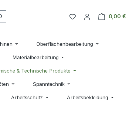
Du hast 0 Produkte auf 
0,00 €
Ware
hinen
Oberflächenbearbeitung
Materialbearbeitung
mische & Technische Produkte
öten
Spanntechnik
Arbeitsschutz
Arbeitsbekleidung