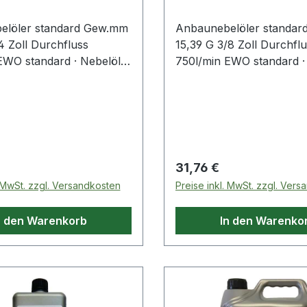
elöler standard Gew.mm
Anbaunebelöler standa
4 Zoll Durchfluss
15,39 G 3/8 Zoll Durchfl
EWO standard · Nebelöler
750l/min EWO standard ·
rch die kleine Bauweise
können durch die kleine
es Gewicht direkt vor ein
und geringes Gewicht dir
werkzeug (Nagler, Hefter,
Druckluftwerkzeug (Nagle
...) angebracht werden ·
Schrauber...) angebracht
hlaufmenge bei 6 bar:
max. Durchlaufmenge bei
³ pro 100 Arbeitstakte,
ca. 0,4 cm³ pro 100 Arbei
 Preis:
Regulärer Preis:
31,76 €
ng = 3000 Arbeitstakte
eine Füllung = 3000 Arbe
. MwSt. zzgl. Versandkosten
Preise inkl. MwSt. zzgl. Ver
n den Warenkorb
In den Warenko