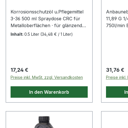
Korrosionsschutzöl u.Pflegemittel
Anbauneb
3-36 500 ml Spraydose CRC für
11,89 G 1/
Metalloberflächen · für glänzende
750l/min 
Oberflächen bei Aluminium,
können du
Inhalt:
0.5 Liter
(34,48 € / 1 Liter)
Edelstahl und Chrom · hinterlässt
und gering
einen kaum fühlbaren Schutz- und
Druckluft
Schmierfilm · Griffschutzmittel ·
Schrauber
entfernt öligen, rußigen oder
max. Durc
fettigen Schmutz · Flammpunkt 78
ca. 0,4 cm
Regulärer Preis:
Regulärer
17,24 €
31,76 €
°C · silikonfrei · gelistet beim
eine Füllu
Preise inkl. MwSt. zzgl. Versandkosten
Preise inkl
Aluminiumverband als
nichtabrasives Reinigungsmittel ·
In den Warenkorb
I
registriert für die
Lebensmitteltechnik gem. NSF H2
(Reg.-Nr. 139736)