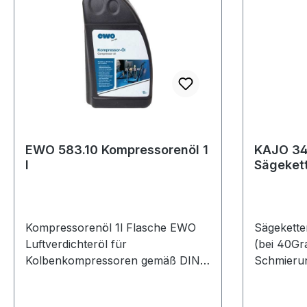
EWO 583.10 Kompressorenöl 1
KAJO 34
l
Sägeketten
mm²/s (b
Kompressorenöl 1l Flasche EWO
Sägekette
Luftverdichteröl für
(bei 40Gr
Kolbenkompressoren gemäß DIN
Schmierun
51506 für Verdichtertemperaturen
Motor- un
bis +220 °C · auf Mineralölbasis mit
Holzbearbe