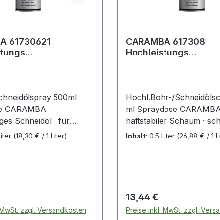
A 61730621
CARAMBA 617308
stungs
Hochleistungs
Bohr-/Schneidölspray 500 ml
Bohr-/Schneidölschaum 
ml
chneidölspray 500ml
Hochl.Bohr-/Schneidöls
se CARAMBA
ml Spraydose CARAMB
ges Schneidöl · für
haftstabiler Schaum · sc
 bis mittelschwere
Werkzeug und Material ·
Liter
(18,30 € / 1 Liter)
Inhalt:
0.5 Liter
(26,88 € / 1 L
gen in der
mit allen wasserbasierten
rbeitung · für sauberste
Kühlschmierstoffen · zu
hnitte ·
und Schmieren beim Boh
schonend · zum Kühlen
Schneiden und Fräsen · 
ieren beim Bohren,
legierten und unlegierten
 Preis:
Regulärer Preis:
13,44 €
, Drehen, Fräsen, Sägen
Guss, Chrom-Nickel-
. MwSt. zzgl. Versandkosten
Preise inkl. MwSt. zzgl. Ver
men · für legierten und
Verbindungen, Kupfer u