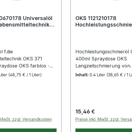
0670178 Universalöl
OKS 1121210178
Lebensmitteltechnik
Hochleistungsschmier
 ml
400 ml
l f.die
Hochleistungsschmieröl
teltechnik OKS 371
400ml Spraydose OKS
aydose OKS farblos ·
Langzeitschmierung von
ungsöl für
Maschinenelementen, di
Liter
(48,75 € / 1 Liter)
Inhalt:
0.4 Liter
(38,65 € / 1 L
nische
Drücken, Staub o. Feucht
nelemente · geschmacks-
ausgesetzt sind · sehr gu
hsneutral · extrem
Korrosionsschutz, gutes
ig · wasserverdrängend ·
Kriechvermögen · Schmi
und rostlösend ·
überall dort, wo ein gute
 Preis:
Regulärer Preis:
15,46 €
ar aus Textilien ·
Eindringvermögen die ein
. MwSt. zzgl. Versandkosten
Preise inkl. MwSt. zzgl. Ver
 in der Textil- und
Möglichkeit darstellt,
gsindustrie · NSF H1
nachzuschmieren, z.B. b