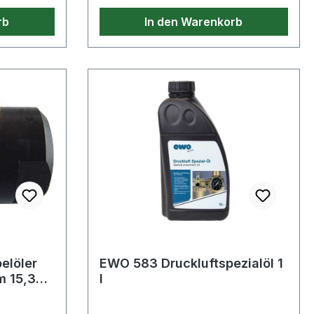
 und
rb
In den Warenkorb
hnische
eignung:
 Stahl,
kel-
elöler
EWO 583 Druckluftspezialöl 1
m 15,39
l
uss 750 l