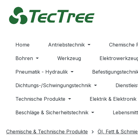
m Hauptinhalt springen
Zur Suche springen
Zur Hauptnavigation springen
Home
Antriebstechnik
Chemische 
Bohren
Werkzeug
Elektrowerkzeu
Pneumatik - Hydraulik
Befestigungstechni
Dichtungs-/Schwingungstechnik
Dienstlei
Technische Produkte
Elektrik & Elektronik
Beschläge & Sicherheitstechnik
Lebensmitt
Chemische & Technische Produkte
Öl, Fett & Schmie