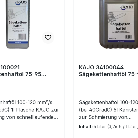
100021
KAJO 34100044
haftöl 75-95
Sägekettenhaftöl 75-95
ei 40°C) 1 l
mm²/s (bei 40°C) 5 l
nhaftöl 100-120 mm²/s
Sägekettenhaftöl 100-12
adC) 1l Flasche KAJO zur
(bei 40GradC) 5l Kanist
g von schnelllaufenden
zur Schmierung von
d Elektrosägen für die
schnelllaufenden Motor-
Inhalt:
5 Liter
(3,26 € / 1 Liter
itung · enthält
Elektrosägen für die