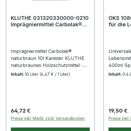
KLUTHE 031320330000-0210
OKS 108
Imprägniermittel Carbolak®
für die 
naturbraun 10 l
371 400
Imprägniermittel Carbolak®
Universalö
naturbraun 10l Kanister KLUTHE
Lebensmit
naturbraunes Holzschutzmittel ·
400ml Spr
unauffällig gegen Fäulnis und
Hochleist
Inhalt:
10 Liter
(6,47 € / 1 Liter)
Inhalt:
0.4 
Pilzbefall für alle im Außenbereich
feinmecha
verbauten Hölzer, bei denen gutes
Maschine
Eindringvermögen sowie
und geruc
Wasserfestigkeit (Abperleffekt) und
kriechfäh
Wetterbeständigkeit gefordert wird
schmutz- 
Regulärer Preis:
Regulärer
64,72 €
19,50 €
Weitere technische Eigenschaften: ·
auswaschb
Preise inkl. MwSt. zzgl. Versandkosten
Preise inkl
Gebinde: Kanister
einsetzbar
Verpackun