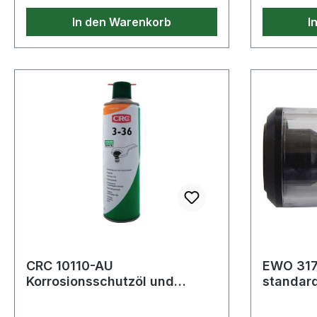
Reg. Nr. 143097
unlegiert
In den Warenkorb
I
Nickelver
Mangan, 
Legierung
chlorfrei 
Eigenschaf
FE-Metall
CRC 10110-AU
EWO 317
Korrosionsschutzöl und
standar
Pflegemittel 3-36 500 ml
1