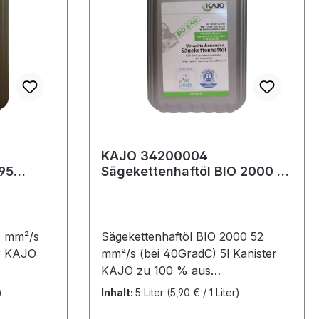
KAJO 34200004
Sägekettenhaftöl BIO 2000 76
mm²/s (bei 40°C) 5 l
0 mm²/s
Sägekettenhaftöl BIO 2000 52
er KAJO
mm²/s (bei 40GradC) 5l Kanister
KAJO zu 100 % aus
 und
nachwachsenden Rohstoffen (aus
)
Inhalt:
5 Liter
(5,90 € / 1 Liter)
speziell behandelten Pflanzenölen)