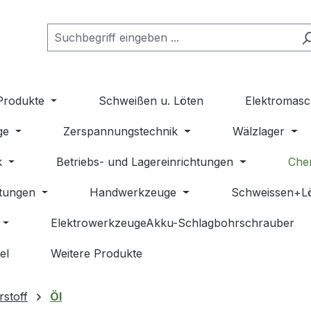
Produkte
Schweißen u. Löten
Elektromasc
ge
Zerspannungstechnik
Wälzlager
k
Betriebs- und Lagereinrichtungen
Che
stungen
Handwerkzeuge
Schweissen+L
ElektrowerkzeugeAkku-Schlagbohrschrauber
el
Weitere Produkte
rstoff
Öl