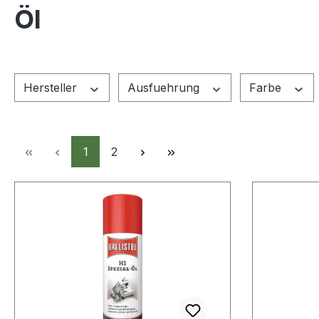
Öl
Hersteller
Ausfuehrung
Farbe
Seite
Seite
1
2