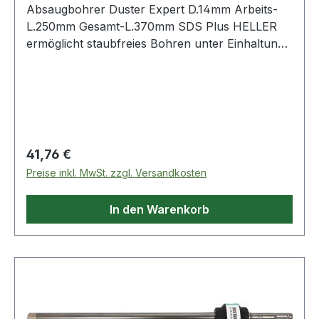
Absaugbohrer Duster Expert D.14mm Arbeits-
L.250mm Gesamt-L.370mm SDS Plus HELLER
ermöglicht staubfreies Bohren unter Einhaltung
der gängigen verschärften Normen zum
Gesundheitsschutz (z.B. TRGS 900) · entfernt
98% des Bohstaubes bei der Entstehung am
Bohrkopf · höchste Produktivität beim Setzen
chemischer Anker
Regulärer Preis:
41,76 €
Preise inkl. MwSt. zzgl. Versandkosten
In den Warenkorb