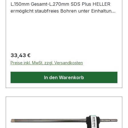
L.150mm Gesamt-L.270mm SDS Plus HELLER
ermöglicht staubfreies Bohren unter Einhaltung
der gängigen verschärften Normen zum
Gesundheitsschutz (z.B. TRGS 900) · entfernt
98% des Bohstaubes bei der Entstehung am
Bohrkopf · höchste Produktivität beim Setzen
chemischer Anker
Regulärer Preis:
33,43 €
Preise inkl. MwSt. zzgl. Versandkosten
In den Warenkorb