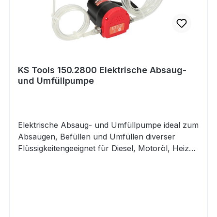
KS Tools 150.2800 Elektrische Absaug-
und Umfüllpumpe
Elektrische Absaug- und Umfüllpumpe ideal zum
Absaugen, Befüllen und Umfüllen diverser
Flüssigkeitengeeignet für Diesel, Motoröl, Heizöl
und KühlflüssigkeitSaugkapazität: Motoröl 0,2
l/min, Diesel und Heizöl 1,2 l/min12V Anschluss
erfolgt über die Krokodilpolklemmen vom
Fahrzeug oder einer externen Batterieinklusive 6
mm Absaugsondenicht geeignet für Wasser,