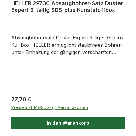
HELLER 29730 Absaugbohrer-Satz Duster
Expert 3-teilig SDS-plus Kunststoffbox
Absaugbohrersatz Duster Expert 3-tlg.SDS-plus
Ku.-Box HELLER ermöglicht staubfreies Bohren
unter Einhaltung der gängigen verschärften
Normen zum Gesundheitsschutz (z.B. TRGS
900) · entfernt 98% des Bohstaubes bei der
Entstehung am Bohrkopf · höchste Produktivität
beim Setzen chemischer Anker Weitere
technische Eigenschaften: · Bestückung: 6/8/10 x
100 mm · Verpackung: Kunststoffbox Lieferung
Regulärer Preis:
77,70 €
im Kunstoffbox
Preise inkl. MwSt. zzgl. Versandkosten
In den Warenkorb