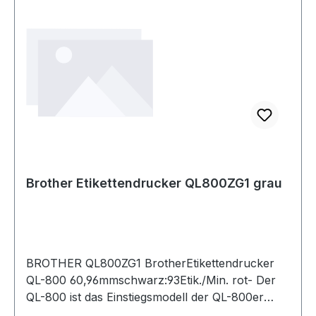
Brother Etikettendrucker QL800ZG1 grau
BROTHER QL800ZG1 BrotherEtikettendrucker
QL-800 60,96mmschwarz:93Etik./Min. rot- Der
QL-800 ist das Einstiegsmodell der QL-800er
Serie. Absolutes Highlight der QL-800er Serie ist