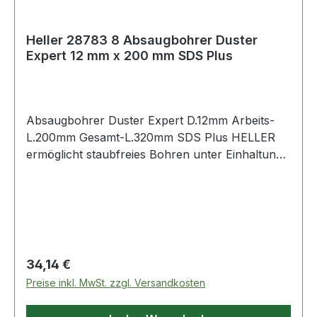
Heller 28783 8 Absaugbohrer Duster
Expert 12 mm x 200 mm SDS Plus
Absaugbohrer Duster Expert D.12mm Arbeits-
L.200mm Gesamt-L.320mm SDS Plus HELLER
ermöglicht staubfreies Bohren unter Einhaltung
der gängigen verschärften Normen zum
Gesundheitsschutz (z.B. TRGS 900) · entfernt
98% des Bohstaubes bei der Entstehung am
Bohrkopf · höchste Produktivität beim Setzen
chemischer Anker
Regulärer Preis:
34,14 €
Preise inkl. MwSt. zzgl. Versandkosten