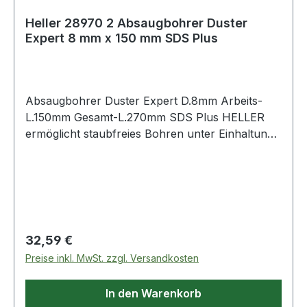
Heller 28970 2 Absaugbohrer Duster
Expert 8 mm x 150 mm SDS Plus
Absaugbohrer Duster Expert D.8mm Arbeits-
L.150mm Gesamt-L.270mm SDS Plus HELLER
ermöglicht staubfreies Bohren unter Einhaltung
der gängigen verschärften Normen zum
Gesundheitsschutz (z.B. TRGS 900) · entfernt
98% des Bohstaubes bei der Entstehung am
Bohrkopf · höchste Produktivität beim Setzen
chemischer Anker
Regulärer Preis:
32,59 €
Preise inkl. MwSt. zzgl. Versandkosten
In den Warenkorb