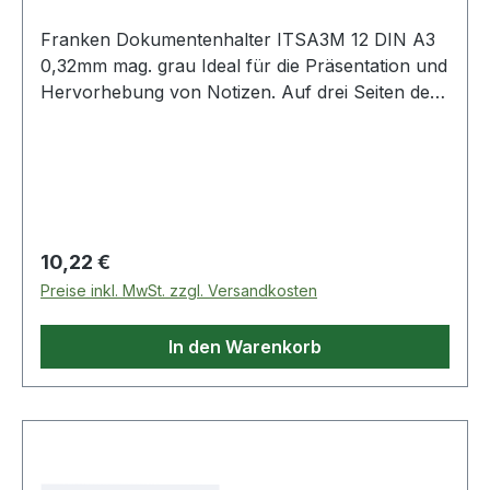
Franken Dokumentenhalter ITSA3M 12 DIN A3
0,32mm mag. grau Ideal für die Präsentation und
Hervorhebung von Notizen. Auf drei Seiten der
Rückseite sind Magnetstreifen angebracht · so
können die Dokumente durch die offene Seite
schnell ausgetauscht werden.
Regulärer Preis:
10,22 €
Preise inkl. MwSt. zzgl. Versandkosten
In den Warenkorb