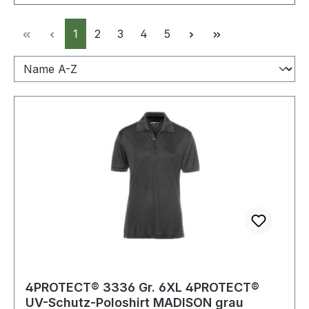
Seite
Seite
Seite
Seite
Seite
1
2
3
4
5
4PROTECT® 3336 Gr. 6XL 4PROTECT®
UV-Schutz-Poloshirt MADISON grau