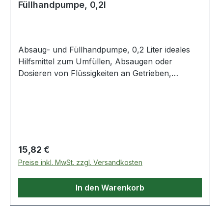
Füllhandpumpe, 0,2l
Absaug- und Füllhandpumpe, 0,2 Liter ideales
Hilfsmittel zum Umfüllen, Absaugen oder
Dosieren von Flüssigkeiten an Getrieben,
Servolenkungen, Hydraulik, Motoren
etc.geeignet für Bremsflüssigkeit und Wasserfein
dosierbarüberflüssiges Material kann problemlos
wieder zurückgesaugt werdeninklusive
Gummischlauch mit Auslaufstopp-Kapperobuste
PP-Ausführung Weitere Produkte im Bereich
Regulärer Preis:
15,82 €
Absaug- und Füllhandpumpe, 0,2 Liter
Preise inkl. MwSt. zzgl. Versandkosten
In den Warenkorb