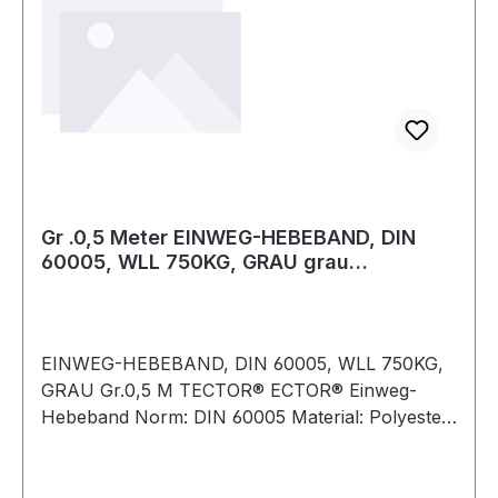
Gr .0,5 Meter EINWEG-HEBEBAND, DIN
60005, WLL 750KG, GRAU grau
DISPOSABLE LIFTI
EINWEG-HEBEBAND, DIN 60005, WLL 750KG,
GRAU Gr.0,5 M TECTOR® ECTOR® Einweg-
Hebeband Norm: DIN 60005 Material: Polyester
WLL: 750kg SF: 5:1 für den einmaligen Gebrauch
sehr flexibles Material TÜV/GS geprüft Weitere
Produkte im Bereich