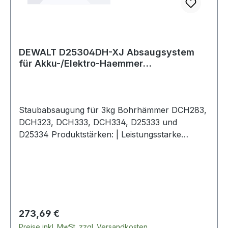
DEWALT D25304DH-XJ Absaugsystem
für Akku-/Elektro-Haemmer
Staubabsaugung für 3
Staubabsaugung für 3kg Bohrhämmer DCH283,
DCH323, DCH333, DCH334, D25333 und
D25334 Produktstärken: | Leistungsstarke
Staubabsaugung mit großdimensioniertem
Auffangbehälter für Bohrhammermodelle
DCH283, DCH323, DCH333, DCH334, D25333
und D25334 | Für Löcher mit Bohrdurchmesser
bis 26mm und 180mm Tiefe | Leistungsstarker
HEPA-Filter reduziert den Austritt von
Regulärer Preis:
273,69 €
Staubpartikeln auf ein Minimum | Manuelle
Preise inkl. MwSt. zzgl. Versandkosten