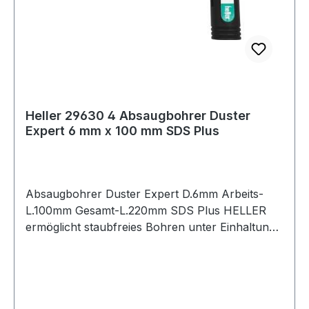
Heller 29630 4 Absaugbohrer Duster
Expert 6 mm x 100 mm SDS Plus
Absaugbohrer Duster Expert D.6mm Arbeits-
L.100mm Gesamt-L.220mm SDS Plus HELLER
ermöglicht staubfreies Bohren unter Einhaltung
der gängigen verschärften Normen zum
Gesundheitsschutz (z.B. TRGS 900) · entfernt
98% des Bohstaubes bei der Entstehung am
Bohrkopf · höchste Produktivität beim Setzen