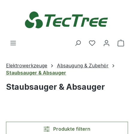
Zum Hauptinhalt springen
Du hast 0 Produ
Ware
Elektrowerkzeuge
Absaugung & Zubehör
Staubsauger & Absauger
Staubsauger & Absauger
Produkte filtern