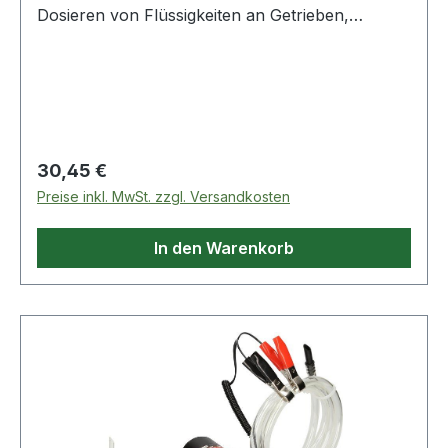
Dosieren von Flüssigkeiten an Getrieben,
Servolenkungen, Hydraulik, Motoren
etc.geeignet für Benzin, Öl, Frostschutzmittel
und Wasserfein dosierbarüberflüssiges Material
kann problemlos wieder zurückgesaugt
werdeninklusive Gummischlauchrobuste
Metallausführung Weitere Produkte im Bereich
Regulärer Preis:
30,45 €
Metall Absaug- und Füllhandpumpe 0,2 Lit
Preise inkl. MwSt. zzgl. Versandkosten
In den Warenkorb