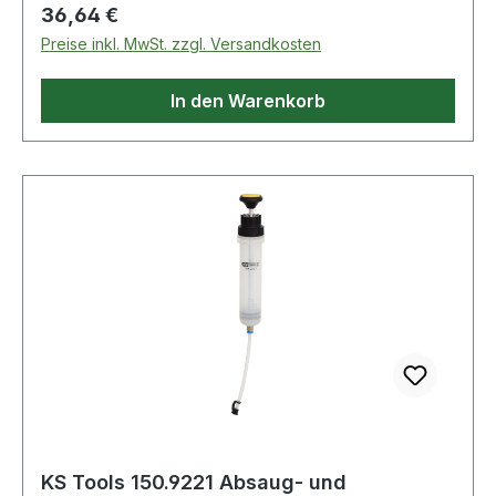
Getriebeöl und leicht entzündliche Flüssigkeiten
Regulärer Preis:
36,64 €
wie Benzin etc. Weitere Produkte im Bereich
Preise inkl. MwSt. zzgl. Versandkosten
Elektrische Absaug- und Umfüllpumpe
In den Warenkorb
KS Tools 150.9221 Absaug- und