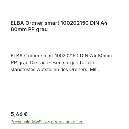
ELBA Ordner smart 100202150 DIN A4
80mm PP grau
ELBA Ordner smart 100202150 DIN A4 80mm
PP grau Die rado-Ösen sorgen für ein
standfestes Aufstellen des Ordners. Mit
auswechselbarem Rückenschild.
Beschriftungsmöglichkeit mit ELBA print.
Regulärer Preis:
5,46 €
Preise inkl. MwSt. zzgl. Versandkosten