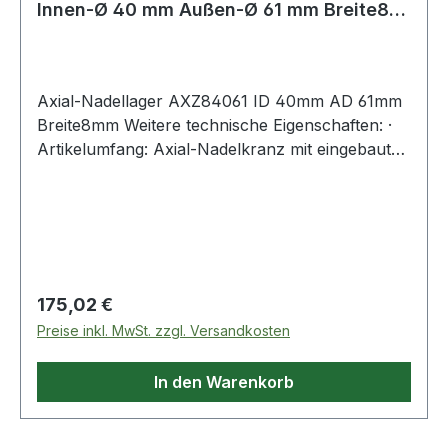
Innen-Ø 40 mm Außen-Ø 61 mm Breite8
mm
Axial-Nadellager AXZ84061 ID 40mm AD 61mm
Breite8mm Weitere technische Eigenschaften: ·
Artikelumfang: Axial-Nadelkranz mit eingebauter
Lauf- & Gegenscheibe
Regulärer Preis:
175,02 €
Preise inkl. MwSt. zzgl. Versandkosten
In den Warenkorb