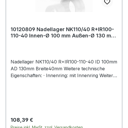
10120809 Nadellager NK110/40 R+IR100-
110-40 Innen-Ø 100 mm Außen-Ø 130 mm
Breite
Nadellager NK110/40 R+IR100-110-40 ID 100mm
AD 130mm Breite40mm Weitere technische
Eigenschaften: · Innenring: mit Innenring Weitere
Pro
Regulärer Preis:
108,39 €
Preise inkl. MwSt. zzgl. Versandkosten