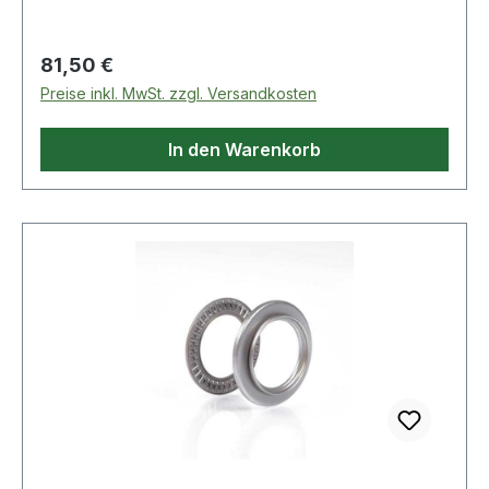
erh�hte Auflagefl�che entsteht.
Regulärer Preis:
81,50 €
Preise inkl. MwSt. zzgl. Versandkosten
In den Warenkorb