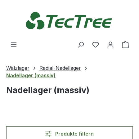
Zum Hauptinhalt springen
Du hast 0 Produ
Ware
Wälzlager
Radial-Nadellager
Nadellager (massiv)
Nadellager (massiv)
Produkte filtern