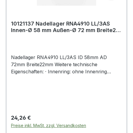
10121137 Nadellager RNA4910 LL/3AS
Innen-Ø 58 mm Außen-Ø 72 mm Breite22
mm
Nadellager RNA4910 LL/3AS ID 58mm AD
72mm Breite22mm Weitere technische
Eigenschaften: · Innenring: ohne Innenring
Weitere Produkte im B
Regulärer Preis:
24,26 €
Preise inkl. MwSt. zzgl. Versandkosten