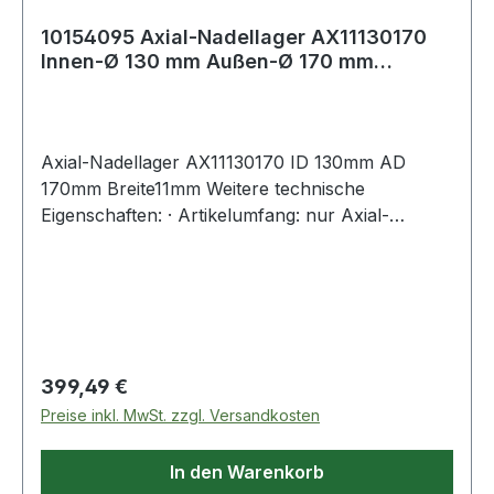
10154095 Axial-Nadellager AX11130170
Innen-Ø 130 mm Außen-Ø 170 mm
Breite11 mm
Axial-Nadellager AX11130170 ID 130mm AD
170mm Breite11mm Weitere technische
Eigenschaften: · Artikelumfang: nur Axial-
Nadelkranz W
Regulärer Preis:
399,49 €
Preise inkl. MwSt. zzgl. Versandkosten
In den Warenkorb