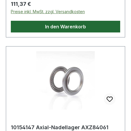
Regulärer Preis:
111,37 €
Preise inkl. MwSt. zzgl. Versandkosten
In den Warenkorb
10154147 Axial-Nadellager AXZ84061