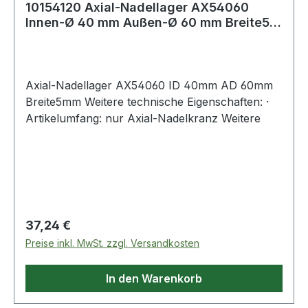
10154120 Axial-Nadellager AX54060
Innen-Ø 40 mm Außen-Ø 60 mm Breite5
mm
Axial-Nadellager AX54060 ID 40mm AD 60mm
Breite5mm Weitere technische Eigenschaften: ·
Artikelumfang: nur Axial-Nadelkranz Weitere
Regulärer Preis:
37,24 €
Preise inkl. MwSt. zzgl. Versandkosten
In den Warenkorb