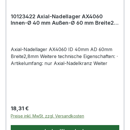
10123422 Axial-Nadellager AX4060
Innen-Ø 40 mm Außen-Ø 60 mm Breite2,8
mm
Axial-Nadellager AX4060 ID 40mm AD 60mm
Breite2,8mm Weitere technische Eigenschaften: ·
Artikelumfang: nur Axial-Nadelkranz Weiter
Regulärer Preis:
18,31 €
Preise inkl. MwSt. zzgl. Versandkosten