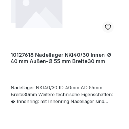
10127618 Nadellager NKI40/30 Innen-Ø
40 mm Außen-Ø 55 mm Breite30 mm
Nadellager NKI40/30 ID 40mm AD 55mm
Breite30mm Weitere technische Eigenschaften:
� Innenring: mit Innenring Nadellager sind
relativ kleine aber qualitativ hochwertige
Rollenlager, die h�ufig radialen Kr�ften mit
geringen Drehzahlen ausgesetzt sind. Der Vorteil
liegt in der hohen Tragkraft, die durch die