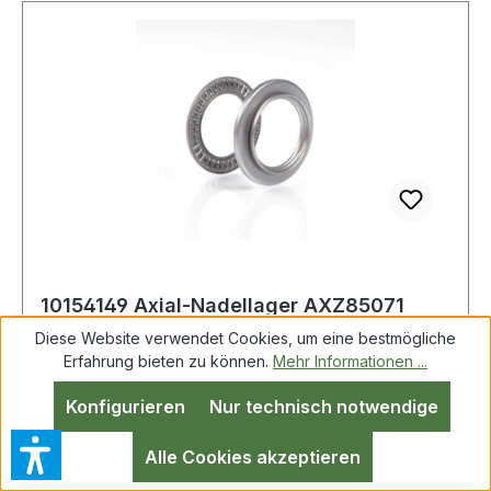
10154149 Axial-Nadellager AXZ85071
Innen-Ø 50 mm Außen-Ø 71 mm Breite8
Diese Website verwendet Cookies, um eine bestmögliche
mm
Erfahrung bieten zu können.
Mehr Informationen ...
Konfigurieren
Nur technisch notwendige
Axial-Nadellager AXZ85071 ID 50mm AD 71mm
Breite8mm Weitere technische Eigenschaften: ·
Alle Cookies akzeptieren
Artikelumfang: Axial-Nadelkranz mit eingebauter