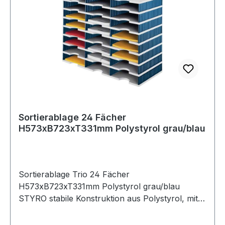
Sortierablage 24 Fächer
H573xB723xT331mm Polystyrol grau/blau
Sortierablage Trio 24 Fächer
H573xB723xT331mm Polystyrol grau/blau
STYRO stabile Konstruktion aus Polystyrol, mit
grauen Böden und blauen Seitenteilen · inkl.
Beschriftungsetiketten · einfache Steckmontage