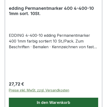
edding Permanentmarker 400 4-400-10
1mm sort. 10St.
EDDING 4-400-10 edding Permanentmarker
400 1mm farbig sortiert 10 St./Pack. Zum
Beschriften · Bemalen · Kennzeichnen von fast
allen Materialien · wie Metall · Glas oder
Kunststoff.
Regulärer Preis:
27,72 €
Preise inkl. MwSt. zzgl. Versandkosten
In den Warenkorb