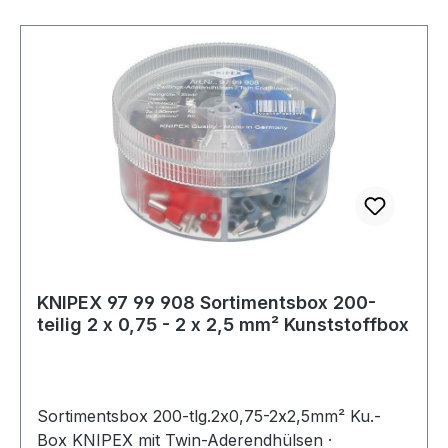
10 mm² / AWG 7) · 1 x KNIPEX Aderendhülsen
blau 24 mm (10 x 16 mm² / AWG 5)
KNIPEX 97 99 908 Sortimentsbox 200-
teilig 2 x 0,75 - 2 x 2,5 mm² Kunststoffbox
Sortimentsbox 200-tlg.2x0,75-2x2,5mm² Ku.-
Box KNIPEX mit Twin-Aderendhülsen ·