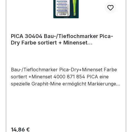
PICA 30404 Bau-/Tieflochmarker Pica-
Dry Farbe sortiert + Minenset
4000 871 854
Bau-/Tieflochmarker Pica-Dry+Minenset Farbe
sortiert +Minenset 4000 871 854 PICA eine
spezielle Graphit-Mine ermöglicht Markierungen
auf fast allen Material-Oberflächen, egal ob
trocken, feucht, glatt, rau, staubig oder ölig · von
glatten Flächen feucht abwischbar · integrierter
Longlife Spitzer · mit Rollstopp · Druckmechanik
für automatischen Minenvorschub · nachfüllbar
Lieferung im Köcherschoner mit Taschenclip und
Regulärer Preis:
14,86 €