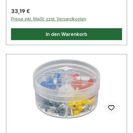
mm. Weitere Produkte im Bereich Micro-Tech®-
Handschrauber
Regulärer Preis:
33,19 €
Preise inkl. MwSt. zzgl. Versandkosten
In den Warenkorb