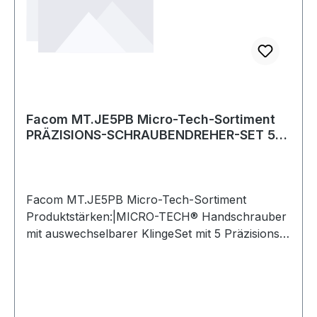
Facom MT.JE5PB Micro-Tech-Sortiment
PRÄZISIONS-SCHRAUBENDREHER-SET 5-
TLG.
Facom MT.JE5PB Micro-Tech-Sortiment
Produktstärken:|MICRO-TECH® Handschrauber
mit auswechselbarer KlingeSet mit 5 Präzisions-
Schraubendrehern.Schwenkkopf zur
Optimierung der Rotationsbewegung.3
Schlitzschraubendreher: 1,5x35 - 2x35 - 3x75
mm.2 Phillips®-Schraubendreher: 0x35 - 00x35