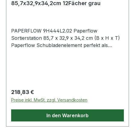
85,7x32,9x34,2cm 12Fächer grau
PAPERFLOW 9H444L2.02 Paperflow
Sortierstation 85,7 x 32,9 x 34,2 cm (B x H x T)
Paperflow Schubladenelement perfekt als
Schrankeinsatz geeignet. Auch für 24 x 32 cm
Formate geeignet.
Regulärer Preis:
218,83 €
Preise inkl. MwSt. zzgl. Versandkosten
In den Warenkorb