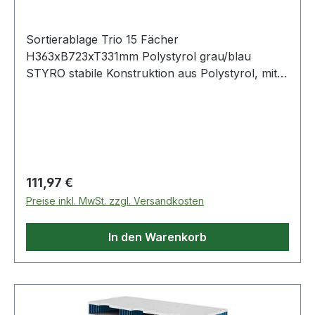
Sortierablage Trio 15 Fächer
H363xB723xT331mm Polystyrol grau/blau
STYRO stabile Konstruktion aus Polystyrol, mit
grauen Böden und blauen Seitenteilen · inkl.
Beschriftungsetiketten · einfache Steckmontage
ohne Werkzeug · Lieferung erfolgt zerlegt
Weitere technische Eigenschaften: · Fachhöhe:
57mm
Regulärer Preis:
111,97 €
Preise inkl. MwSt. zzgl. Versandkosten
In den Warenkorb