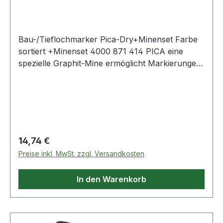
4000 871 414
Bau-/Tieflochmarker Pica-Dry+Minenset Farbe
sortiert +Minenset 4000 871 414 PICA eine
spezielle Graphit-Mine ermöglicht Markierungen
auf fast allen Material-Oberflächen, egal ob
trocken, feucht, glatt, rau, staubig oder ölig · von
glatten Flächen feucht abwischbar · integrierter
Longlife Spitzer · mit Rollstopp · Druckmechanik
für automatischen Minenvorschub · nachfüllbar
Lieferung im Köcherschoner mit Taschenclip und
Regulärer Preis:
14,74 €
Ersatzminenset · 4000 871 981 inkl.
Preise inkl. MwSt. zzgl. Versandkosten
Ersatzminenset 4000 871 414 (3x graphit, 2x
weiß, 3x rot - SUMMER HEAT)
In den Warenkorb