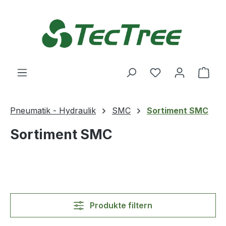
Zum Hauptinhalt springen
Du hast 0 Produ
Ware
Pneumatik - Hydraulik
SMC
Sortiment SMC
Sortiment SMC
Produkte filtern