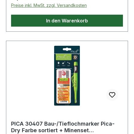
Ersatzminenset · 4000 871 973 inkl.
Preise inkl. MwSt. zzgl. Versandkosten
Ersatzminenset 4000 871 854 (3x blau / 2x weiß
/ 3x grün - wasserstrahlfest)
In den Warenkorb
PICA 30407 Bau-/Tieflochmarker Pica-
Dry Farbe sortiert + Minenset