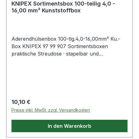
KNIPEX Sortimentsbox 100-teilig 4,0 -
16,00 mm² Kunststoffbox
Aderendhülsenbox 100-tlg.4,0-16,00mm² Ku.-
Box KNIPEX 97 99 907 Sortimentsboxen
praktische Streudose · stapelbar und
wiederverschließbar · handliche, durchsichtige
Streudose · drehbarer Deckel mit Öffnung zur
Entnahme einzelner Aderendhülsen · mit
isolierten Aderendhülsen nach DIN Farbcode ·
Format: Ø 90 mm · Höhe 44 mm Weitere
technische Eigenschaften: · Verpackung:
Regulärer Preis:
10,10 €
Kunststoffbox · Artikellänge: 90 mm · Gewicht: 90
Preise inkl. MwSt. zzgl. Versandkosten
g Lieferumfang: 1 x KNIPEX Aderendhülsen grau
17 mm (50 x 4 mm² / AWG 11) · 1 x KNIPEX
In den Warenkorb
Aderendhülsen gelb 20 mm (20 x 6 mm² / AWG
10) · 1 x KNIPEX Aderendhülsen rot 22 mm (20 x