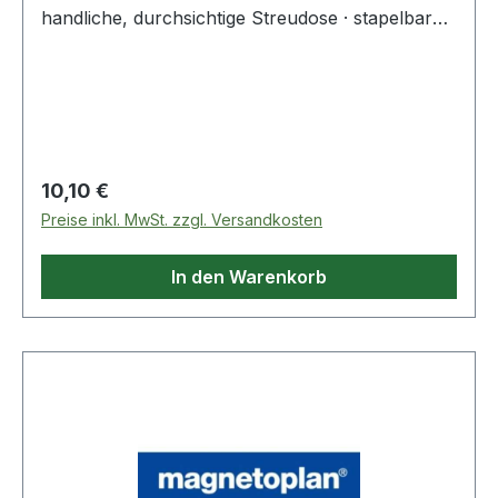
handliche, durchsichtige Streudose · stapelbar
und wiederverschließbar · drehbarer Deckel mit
Öffnung zur Entnahme einzelner Aderendhülsen
· mit isolierten Aderendhülsen nach DIN
Farbcode Weitere technische Eigenschaften: ·
Verpac
Regulärer Preis:
10,10 €
Preise inkl. MwSt. zzgl. Versandkosten
In den Warenkorb