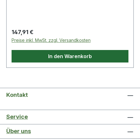
ohne Werkzeug · Lieferung erfolgt zerlegt
Weitere technische Eigenschaften: · Fachhöhe:
57mm
Regulärer Preis:
147,91 €
Preise inkl. MwSt. zzgl. Versandkosten
In den Warenkorb
Kontakt
Service
Über uns