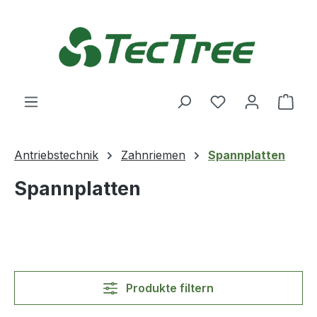
Zum Hauptinhalt springen
Du hast 0 Produ
Ware
Antriebstechnik
Zahnriemen
Spannplatten
Spannplatten
Produkte filtern