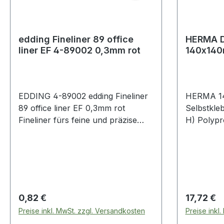
edding Fineliner 89 office
HERMA D
liner EF 4-89002 0,3mm rot
140x140m
EDDING 4-89002 edding Fineliner
HERMA 1
89 office liner EF 0,3mm rot
Selbstkle
Fineliner fürs feine und präzise
H) Polypr
Schreiben und Unterschreiben.
St./Pack. Selbstklebende Taschen
zum Archi
Regulärer Preis:
Regulärer
0,82 €
17,72 €
Preise inkl. MwSt. zzgl. Versandkosten
Preise inkl