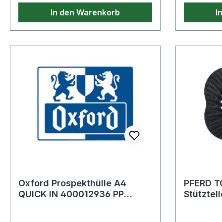
In den Warenkorb
I
Oxford Prospekthülle A4
PFERD T
QUICK IN 400012936 PP
Stütztel
glasklar 100 St./Pack.
GT Ø 115