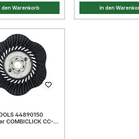
n den Warenkorb
In den Warenko
OOLS 44890150
ler COMBICLICK CC-
 -125 mm M14 mittel