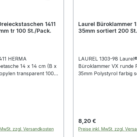
reieckstaschen 1411
Laurel Büroklammer 
m tr 100 St./Pack.
35mm sortiert 200 St
411 HERMA
LAUREL 1303-98 Laurel
betasche 14 x 14 cm (B x
Büroklammer VX runde 
opylen transparent 100
35mm Polystyrol farbig so
200 St./Pack. 100% wieder
vieren und Ordnen.
verwertbar · antimagnetis
Computersicher - kein St
für den Computer.
 Preis:
Regulärer Preis:
8,20 €
. MwSt. zzgl. Versandkosten
Preise inkl. MwSt. zzgl. Ver