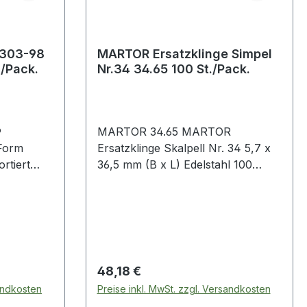
1303-98
MARTOR Ersatzklinge Simpel
./Pack.
Nr.34 34.65 100 St./Pack.
®
MARTOR 34.65 MARTOR
Form
Ersatzklinge Skalpell Nr. 34 5,7 x
rtiert
36,5 mm (B x L) Edelstahl 100
St./Pack. Grafikklinge mit 2-
ch ·
seitigem Schliff.
örfaktor
Regulärer Preis:
48,18 €
sandkosten
Preise inkl. MwSt. zzgl. Versandkosten