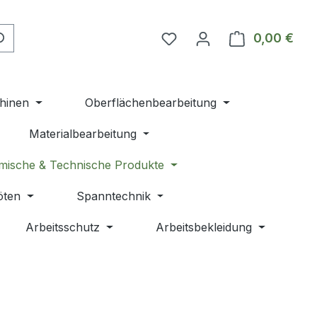
Du hast 0 Produkte auf 
0,00 €
Ware
hinen
Oberflächenbearbeitung
Materialbearbeitung
mische & Technische Produkte
öten
Spanntechnik
Arbeitsschutz
Arbeitsbekleidung