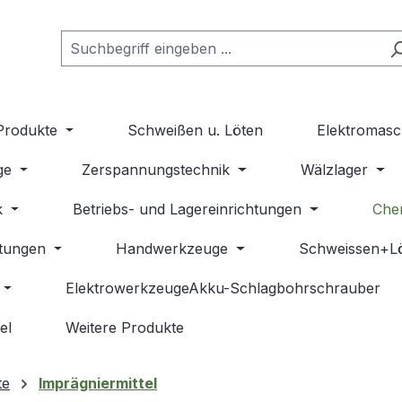
Produkte
Schweißen u. Löten
Elektromasc
ge
Zerspannungstechnik
Wälzlager
k
Betriebs- und Lagereinrichtungen
Che
stungen
Handwerkzeuge
Schweissen+L
ElektrowerkzeugeAkku-Schlagbohrschrauber
el
Weitere Produkte
te
Imprägniermittel