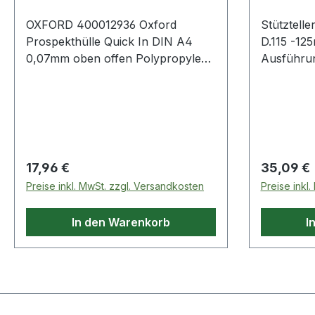
OXFORD 400012936 Oxford
Stütztell
Prospekthülle Quick In DIN A4
D.115 -12
0,07mm oben offen Polypropylen
Ausführung
glasklar 100 St./Pack. Oxford
Stütztell
Prospekthülle Quick In DIN A4
Werkzeuge
0,07mm oben offen Polypropylen
Winkelsch
glasklar 100 St./Pack.
· die Geom
sorgt für
wodurch d
Regulärer Preis:
Regulärer
17,96 €
35,09 €
des Schlei
Preise inkl. MwSt. zzgl. Versandkosten
Preise inkl
Werkstück
wird · da
In den Warenkorb
I
Spannsyst
Werkzeugw
Minimum