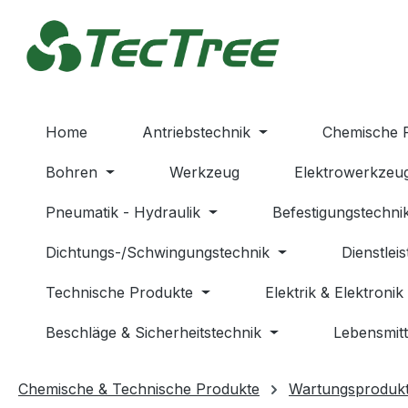
m Hauptinhalt springen
Zur Suche springen
Zur Hauptnavigation springen
Home
Antriebstechnik
Chemische 
Bohren
Werkzeug
Elektrowerkzeu
Pneumatik - Hydraulik
Befestigungstechni
Dichtungs-/Schwingungstechnik
Dienstlei
Technische Produkte
Elektrik & Elektronik
Beschläge & Sicherheitstechnik
Lebensmitt
Chemische & Technische Produkte
Wartungsproduk