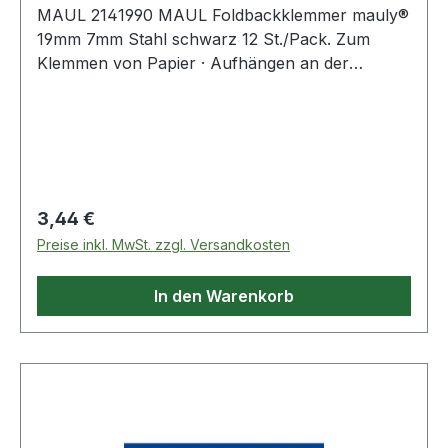
MAUL 2141990 MAUL Foldbackklemmer mauly®
19mm 7mm Stahl schwarz 12 St./Pack. Zum
Klemmen von Papier · Aufhängen an der
Pinnwand · Einheften in Ringbüchern und
Ordnern · Markieren von Schriftstücken - alles
bleibt fest an seinem Platz. Vorgänge schnell
zusammenfassen und einfach wieder trennen.
Hält dicke Stapel Papier fest zusammen.
Ermöglicht das Zusammenklemmen
Regulärer Preis:
3,44 €
unterschiedlichster Materialien. Ideal auch im
Preise inkl. MwSt. zzgl. Versandkosten
Haushalt zum Wiederverschließen von Tüten ·
Beutel usw. Klemmteil aus kräftigem Federstahl.
In den Warenkorb
Die Bügel können geklappt oder abgenommen
werden.