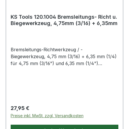
KS Tools 120.1004 Bremsleitungs- Richt u.
Biegewerkzeug, 4,75mm (3/16) + 6,35mm
Bremsleitungs-Richtwerkzeug / -
Biegewerkzeug, 4,75 mm (3/16) + 6,35 mm (1/4)
für 4,75 mm (3/16") und 6,35 mm (1/4")
Bremsleitungenzum Richten von verformten
Bremsleitungeneinfache Handhabung ohne
zusätzliches WerkzeugBiegen verursacht keine
Veränderung am Durchmesser der Leitungzum
maßgenauen Biegen bis 90°für Kupfer-, Alu-,
Messing- und Weichstahlrohrefür 3 Dimensionen
Regulärer Preis:
27,95 €
ohne Austausch von Biegesegmentenmit T-Griff
Preise inkl. MwSt. zzgl. Versandkosten
für präzises, kontrolliertes Biegen von
RohrenSpezial-Werkzeugstahl Weitere Produkte