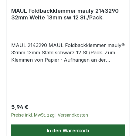
MAUL Foldbackklemmer mauly 2143290
32mm Weite 13mm sw 12 St./Pack.
MAUL 2143290 MAUL Foldbackklemmer mauly®
32mm 13mm Stahl schwarz 12 St./Pack. Zum
Klemmen von Papier · Aufhängen an der
Pinnwand · Einheften in Ringbüchern und
Ordnern · Markieren von Schriftstücken - alles
bleibt fest an seinem Platz. Vorgänge schnell
zusammenfassen und einfach wieder trennen.
Hält dicke Stapel Papier fest zusammen.
Ermöglicht das Zusammenklemmen
Regulärer Preis:
5,94 €
unterschiedlichster Materialien. Ideal auch im
Preise inkl. MwSt. zzgl. Versandkosten
Haushalt zum Wiederverschließen von Tüten ·
Beutel usw. Klemmteil aus kräftigem Federstahl.
In den Warenkorb
Die Bügel können geklappt oder abgenommen