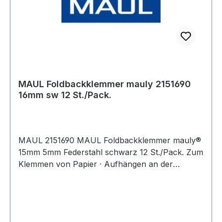
MAUL Foldbackklemmer mauly 2151690
16mm sw 12 St./Pack.
MAUL 2151690 MAUL Foldbackklemmer mauly®
15mm 5mm Federstahl schwarz 12 St./Pack. Zum
Klemmen von Papier · Aufhängen an der
Pinnwand · Einheften in Ringbüchern und
Ordnern · Markieren von Schriftstücken - alles
bleibt fest an seinem Platz. Vorgänge schnell
zusammenfassen und einfach wieder trennen.