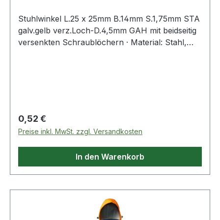
Stuhlwinkel L.25 x 25mm B.14mm S.1,75mm STA
galv.gelb verz.Loch-D.4,5mm GAH mit beidseitig
versenkten Schraublöchern · Material: Stahl,
Oberfläche: galvanisch gelb verzinkt Weitere
technische Eigenschaften: · Oberfläche:
galvanisch gelb verzinkt · Anzahl Löcher: 4 ·
Maß c: 14mm · Maß a: 25mm · Maß b: 25mm
Regulärer Preis:
0,52 €
Preise inkl. MwSt. zzgl. Versandkosten
In den Warenkorb