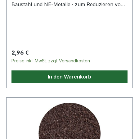
Baustahl und NE-Metalle · zum Reduzieren von
Rautiefen · Entfernen von Anlauffarben · Glätten
von Oberflächen · leichte Reinigungs- und
Entgratungsarbeiten · durch Kletthaftung wird ein
schneller Scheibenwechsel ermöglicht · kletth
Regulärer Preis:
2,96 €
Preise inkl. MwSt. zzgl. Versandkosten
In den Warenkorb