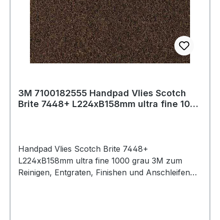
3M 7100182555 Handpad Vlies Scotch
Brite 7448+ L224xB158mm ultra fine 1000
grau
Handpad Vlies Scotch Brite 7448+
L224xB158mm ultra fine 1000 grau 3M zum
Reinigen, Entgraten, Finishen und Anschleifen
von Oberflächen in den Bereichen Metall, Holz,
Kunststoff u.v.m.Weitere technische
Eigenschaften:· Qualität: CF-HP· Farbe: grau