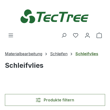
Zum Hauptinhalt springen
Du hast 0 Produ
Ware
Materialbearbeitung
Schleifen
Schleifvlies
Schleifvlies
Produkte filtern