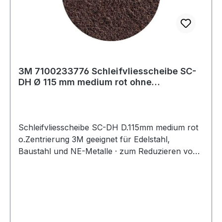
3M 7100233776 Schleifvliesscheibe SC-
DH Ø 115 mm medium rot ohne
Zentrierung
Schleifvliesscheibe SC-DH D.115mm medium rot
o.Zentrierung 3M geeignet für Edelstahl,
Baustahl und NE-Metalle · zum Reduzieren von
Rautiefen · Entfernen von Anlauffarben · Glätten
von Oberflächen · leichte Reinigungs- und
Entgratungsarbeiten · durch Kletthaftung wird ein
schneller Scheibenwechsel ermöglicht · kletth