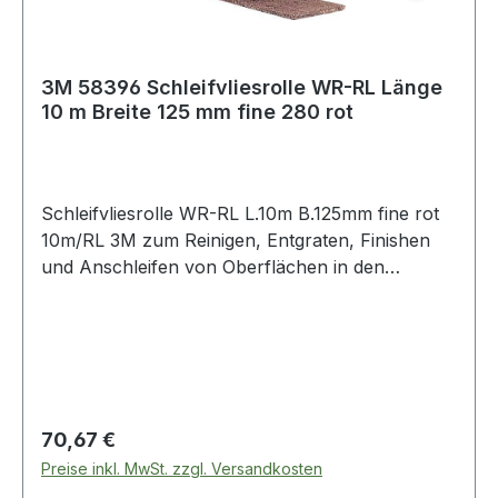
3M 58396 Schleifvliesrolle WR-RL Länge
10 m Breite 125 mm fine 280 rot
Schleifvliesrolle WR-RL L.10m B.125mm fine rot
10m/RL 3M zum Reinigen, Entgraten, Finishen
und Anschleifen von Oberflächen in den
Bereichen Metall, Holz, Kunststoff, Edelstahl, Alu
u.v.m. · hohe Reißfestigkeit, auch für den
Maschineneinsatz geeignet · Rolle à 10 m Weitere
technische Eigenschaften: · Qualität: WR-RL ·
Farbe: rot
Regulärer Preis:
70,67 €
Preise inkl. MwSt. zzgl. Versandkosten