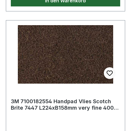
In den Warenkorb
3M 7100182554 Handpad Vlies Scotch
Brite 7447 L224xB158mm very fine 400
rot