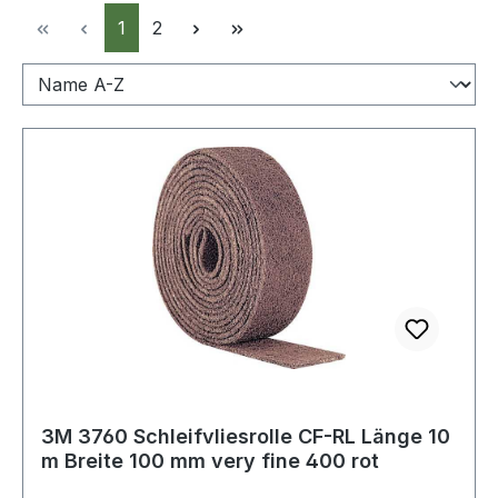
Seite
Seite
1
2
3M 3760 Schleifvliesrolle CF-RL Länge 10
m Breite 100 mm very fine 400 rot