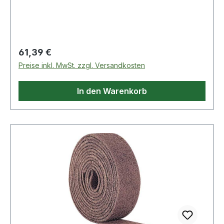
Weitere technische Eigenschaften: · Qualität: CF-
RL · Farbe: grau
Regulärer Preis:
61,39 €
Preise inkl. MwSt. zzgl. Versandkosten
In den Warenkorb