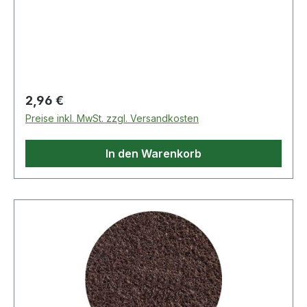
Rautiefen · Entfernen von Anlauffarben · Glätten
von Oberflächen · leichte Reinigungs- und
Entgratungsarbeiten · durch Kletthaftung wird ein
schneller Scheibenwechsel ermöglicht · kletth
Regulärer Preis:
2,96 €
Preise inkl. MwSt. zzgl. Versandkosten
In den Warenkorb