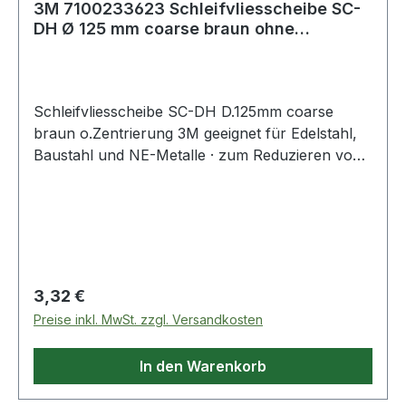
3M 7100233623 Schleifvliesscheibe SC-
DH Ø 125 mm coarse braun ohne
Zentrierung
Schleifvliesscheibe SC-DH D.125mm coarse
braun o.Zentrierung 3M geeignet für Edelstahl,
Baustahl und NE-Metalle · zum Reduzieren von
Rautiefen · Entfernen von Anlauffarben · Glätten
von Oberflächen · leichte Reinigungs- und
Entgratungsarbeiten · durch Kletthaftung wird ein
schneller Scheibenwechsel ermöglicht · kletth
Regulärer Preis:
3,32 €
Preise inkl. MwSt. zzgl. Versandkosten
In den Warenkorb