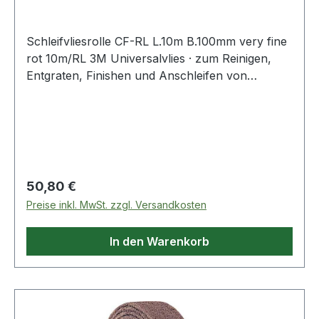
Schleifvliesrolle CF-RL L.10m B.100mm very fine
rot 10m/RL 3M Universalvlies · zum Reinigen,
Entgraten, Finishen und Anschleifen von
Oberflächen in den Bereichen Metall, Holz,
Kunststoff, Edelstahl, Alu u.v.m. · Rolle à 10 m
Weitere technische Eigenschaften: · Qualität: CF-
RL · Farbe: rot
Regulärer Preis:
50,80 €
Preise inkl. MwSt. zzgl. Versandkosten
In den Warenkorb