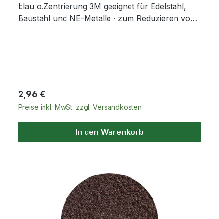
blau o.Zentrierung 3M geeignet für Edelstahl,
Baustahl und NE-Metalle · zum Reduzieren von
Rautiefen · Entfernen von Anlauffarben · Glätten
von Oberflächen · leichte Reinigungs- und
Entgratungsarbeiten · durch Kletthaftung wird ein
schneller Scheibenwechsel ermöglicht · kletth
Regulärer Preis:
2,96 €
Preise inkl. MwSt. zzgl. Versandkosten
In den Warenkorb