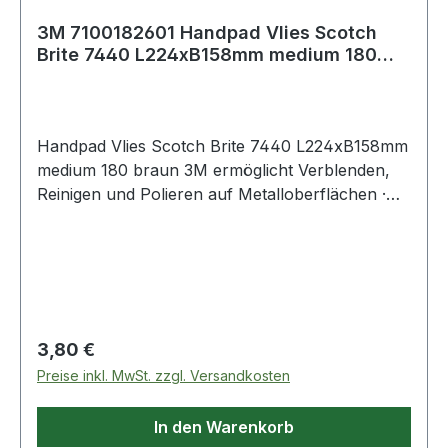
3M 7100182601 Handpad Vlies Scotch
Brite 7440 L224xB158mm medium 180
braun
Handpad Vlies Scotch Brite 7440 L224xB158mm
medium 180 braun 3M ermöglicht Verblenden,
Reinigen und Polieren auf Metalloberflächen ·
die belastbare Konstruktion gewährleistet eine
gleichmäßige Wirkung über das gesamte
Handpad · anschmiegsam und weich für ein
gleichmäßiges Finish Weitere technische
Eigenschaften: · Qua
Regulärer Preis:
3,80 €
Preise inkl. MwSt. zzgl. Versandkosten
In den Warenkorb