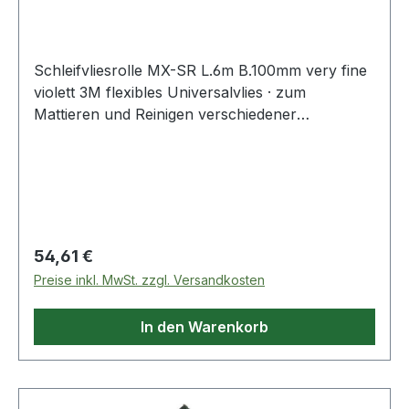
Schleifvliesrolle MX-SR L.6m B.100mm very fine
violett 3M flexibles Universalvlies · zum
Mattieren und Reinigen verschiedener
Oberflächen und Anrauhen von
Lackoberflächen · durch die praktische
Abreißrolle einfaches und wirtschaftliches
Abtrennen der perforierten Blätter · Rolle à 6 m
Weitere technische Eigenschaften: · Qualität: MX-
SR · Farbe: violett
Regulärer Preis:
54,61 €
Preise inkl. MwSt. zzgl. Versandkosten
In den Warenkorb