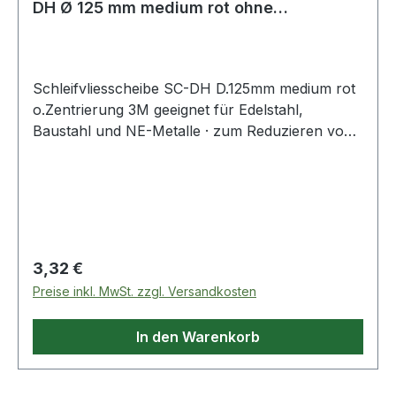
DH Ø 125 mm medium rot ohne
Zentrierung
Schleifvliesscheibe SC-DH D.125mm medium rot
o.Zentrierung 3M geeignet für Edelstahl,
Baustahl und NE-Metalle · zum Reduzieren von
Rautiefen · Entfernen von Anlauffarben · Glätten
von Oberflächen · leichte Reinigungs- und
Entgratungsarbeiten · durch Kletthaftung wird ein
schneller Scheibenwechsel ermöglicht · kletth
Regulärer Preis:
3,32 €
Preise inkl. MwSt. zzgl. Versandkosten
In den Warenkorb