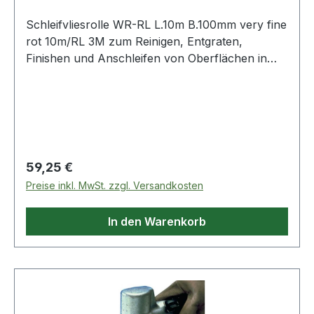
Schleifvliesrolle WR-RL L.10m B.100mm very fine
rot 10m/RL 3M zum Reinigen, Entgraten,
Finishen und Anschleifen von Oberflächen in
den Bereichen Metall, Holz, Kunststoff,
Edelstahl, Alu u.v.m. · hohe Reißfestigkeit, auch
für den Maschineneinsatz geeignet · Rolle à 10 m
Weitere technische Eigenschaften: · Qualität: WR-
RL · Farbe: rot
Regulärer Preis:
59,25 €
Preise inkl. MwSt. zzgl. Versandkosten
In den Warenkorb