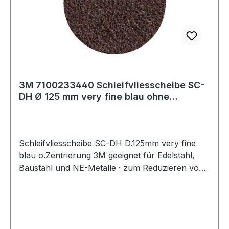
3M 7100233440 Schleifvliesscheibe SC-
DH Ø 125 mm very fine blau ohne
Zentrierung
Schleifvliesscheibe SC-DH D.125mm very fine
blau o.Zentrierung 3M geeignet für Edelstahl,
Baustahl und NE-Metalle · zum Reduzieren von
Rautiefen · Entfernen von Anlauffarben · Glätten
von Oberflächen · leichte Reinigungs- und
Entgratungsarbeiten · durch Kletthaftung wird ein
schneller Scheibenwechsel ermöglicht · kletth