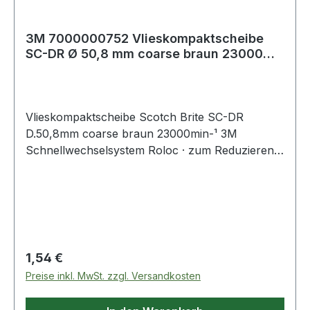
3M 7000000752 Vlieskompaktscheibe
SC-DR Ø 50,8 mm coarse braun 23000
min-¹
Vlieskompaktscheibe Scotch Brite SC-DR
D.50,8mm coarse braun 23000min-¹ 3M
Schnellwechselsystem Roloc · zum Reduzieren
von Rautiefen · Entfernen von Anlauffarben ·
Glätten von Oberflächen · leichte Reinigungs-
und Entgratungsarbeiten von Metalloberflächen
Regulärer Preis:
1,54 €
Preise inkl. MwSt. zzgl. Versandkosten