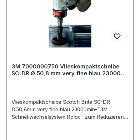
3M 7000000750 Vlieskompaktscheibe
SC-DR Ø 50,8 mm very fine blau 23000
min-¹
Vlieskompaktscheibe Scotch Brite SC-DR
D.50,8mm very fine blau 23000min-¹ 3M
Schnellwechselsystem Roloc · zum Reduzieren
von Rautiefen · Entfernen von Anlauffarben ·
Glätten von Oberflächen · leichte Reinigungs-
und Entgratungsarbeiten von Metalloberflächen