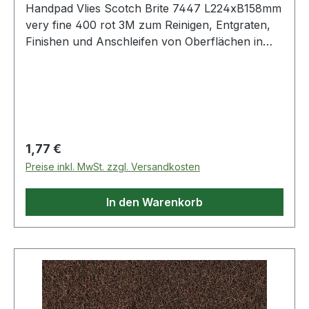
Handpad Vlies Scotch Brite 7447 L224xB158mm
very fine 400 rot 3M zum Reinigen, Entgraten,
Finishen und Anschleifen von Oberflächen in
den Bereichen Metall, Holz, Kunststoff
u.v.m.Weitere technische Eigenschaften:· Qualität:
CF-HP· Farbe: rot
Regulärer Preis:
1,77 €
Preise inkl. MwSt. zzgl. Versandkosten
In den Warenkorb