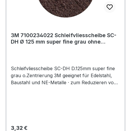
3M 7100234022 Schleifvliesscheibe SC-
DH Ø 125 mm super fine grau ohne
Zentrierun
Schleifvliesscheibe SC-DH D.125mm super fine
grau o.Zentrierung 3M geeignet für Edelstahl,
Baustahl und NE-Metalle · zum Reduzieren von
Rautiefen · Entfernen von Anlauffarben · Glätten
von Oberflächen · leichte Reinigungs- und
Entgratungsarbeiten · durch Kletthaftung wird ein
schneller Scheibenwechsel ermöglicht · kletth
Regulärer Preis:
3,32 €