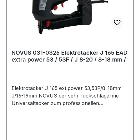
NOVUS 031-0326 Elektrotacker J 165 EAD
extra power 53 / 53F / J 8-20 / 8-18 mm /
Elektrotacker J 165 ext.power 53,53F/8-18mm
J/16-19mm NOVUS der sehr rückschlagarme
Universaltacker zum professionellen
Bespannen, Isolieren und Vertäfeln · breite und
lange Nase für Heftungen an schwer
zugänglichen Stellen · patentierte Heftmittel-
Nachschubsperre · elektronische