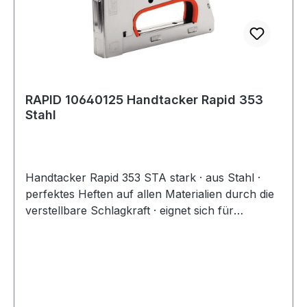
RAPID 10640125 Handtacker Rapid 353
Stahl
Handtacker Rapid 353 STA stark · aus Stahl ·
perfektes Heften auf allen Materialien durch die
verstellbare Schlagkraft · eignet sich für
Tischlerarbeiten · u.a. Unterladermagazin ·
rückschlagfrei · Magazinkapazität: 156 Klammern
Weitere technische Eigenschaften: ·
Klammerlänge/Typ bis: A/6-14 mm Typ 53