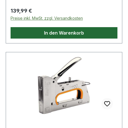
Schlagkraftregulierung · Express-
Störungsbeseitigung · Klammersichtfenster ·
Regulärer Preis:
139,99 €
Hinterlademechanik Weitere technische
Preise inkl. MwSt. zzgl. Versandkosten
Eigenschaften: · Gewicht: 1,75kg · Netzspannung:
230 V / 50 Hz · prüfpflichtig: ja
In den Warenkorb