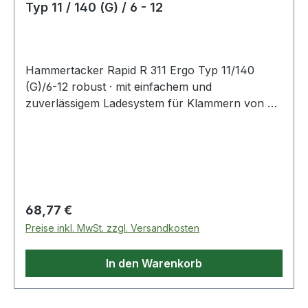
Typ 11 / 140 (G) / 6 - 12
Hammertacker Rapid R 311 Ergo Typ 11/140
(G)/6-12 robust · mit einfachem und
zuverlässigem Ladesystem für Klammern von 6
bis 12 mm Länge · eine spezielle Prallplatte
verhindert die Beschädigung des Materials · ideal
für das Befestigen von Isoliermaterial,
Dachpappe, Teppichböden, Etiketten, etc. ·
einfach und mühlos von unten zu laden ·
Magazinkapazität: 2 Klammernstäbe
Regulärer Preis:
68,77 €
Preise inkl. MwSt. zzgl. Versandkosten
In den Warenkorb