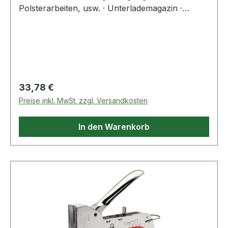
Polsterarbeiten, usw. · Unterlademagazin ·
rückschlagfrei · Magazinkapazität: 156 Klammern
Weitere technische Eigenschaften: ·
Klammerlänge/Typ bis: A/4-8 mm Typ 53
Regulärer Preis:
33,78 €
Preise inkl. MwSt. zzgl. Versandkosten
In den Warenkorb