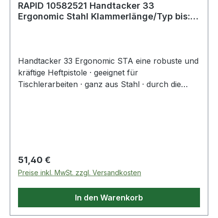
RAPID 10582521 Handtacker 33
Ergonomic Stahl Klammerlänge/Typ bis:
H/6-14 mm Ty
Handtacker 33 Ergonomic STA eine robuste und
kräftige Heftpistole · geeignet für
Tischlerarbeiten · ganz aus Stahl · durch die
verstellbare Schlagkraft perfektes Heften auf
allen Materialien · Unterladermagazin · keine
losen Teile · rückschlagsfrei · Magazinkapazität:
156 Klammern Weitere technische Eigenschaften:
· Klammerlänge/Typ bis: H/6-14 mm Typ 37 /
Typ 13
Regulärer Preis:
51,40 €
Preise inkl. MwSt. zzgl. Versandkosten
In den Warenkorb