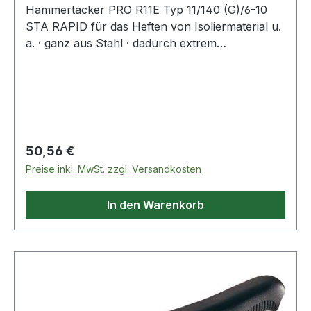
Hammertacker PRO R11E Typ 11/140 (G)/6-10
STA RAPID für das Heften von Isoliermaterial u.
a. · ganz aus Stahl · dadurch extrem
widerstandfähig und funktionssicher ·
Magazinkapazität: 168 Klammern
Regulärer Preis:
50,56 €
Preise inkl. MwSt. zzgl. Versandkosten
In den Warenkorb