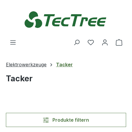
Zum Hauptinhalt springen
Du hast 0 Produ
Ware
Elektrowerkzeuge
Tacker
Tacker
Produkte filtern