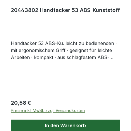
20443802 Handtacker 53 ABS-Kunststoff
Handtacker 53 ABS-Ku. leicht zu bedienenden ·
mit ergonomischem Griff · geeignet für leichte
Arbeiten · kompakt · aus schlagfestem ABS-
Kunststoff mit Unterladermagazin aus Stahl ·
rückschlagfrei · Magazinkapazität: 156 Klammern
Weitere technische Eigenschaften: ·
Klammerlänge/Typ bis: A/4-10 mm Typ 53
Regulärer Preis:
20,58 €
Preise inkl. MwSt. zzgl. Versandkosten
In den Warenkorb