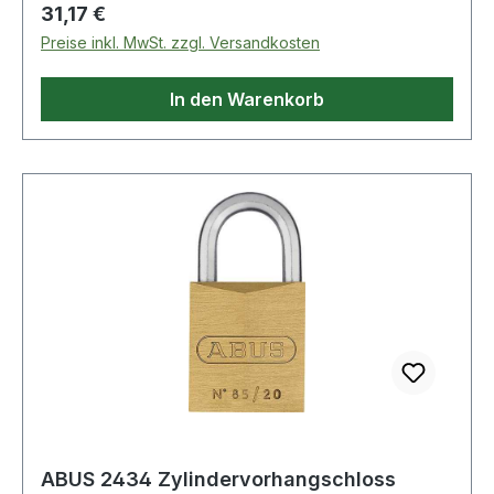
Verriegelung ohne Schlüssel durch
Regulärer Preis:
31,17 €
Herunterdrücken des Bügels Weitere technische
Preise inkl. MwSt. zzgl. Versandkosten
Eigenschaften: · Ergänzung: mit hohem Bügel
In den Warenkorb
ABUS 2434 Zylindervorhangschloss