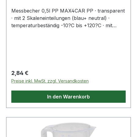
Messbecher 0,5l PP MAX4CAR PP · transparent
· mit 2 Skaleneinteilungen (blau+ neutral) ·
temperaturbeständig -10?C bis +120?C · mit
offenem stapelfähigen Griff · permanente,
geprägte Skala · zusätzliche, blaue bedruckte
Skala für transparente Flüssigkeiten · großer
Ausgiesser · bruchfeste, stabile Ausführung ·
kraftstoff-, öl- und säurebeständig Weitere
technische Eigenschaften: · Farbe: transparent
Regulärer Preis:
2,84 €
Preise inkl. MwSt. zzgl. Versandkosten
In den Warenkorb