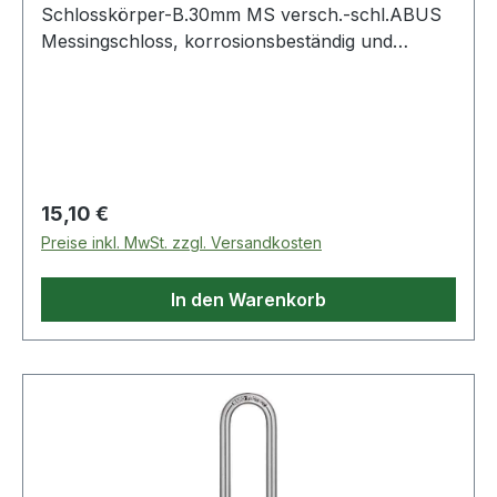
Schlosskörper-B.30mm MS versch.-schl.ABUS
Messingschloss, korrosionsbeständig und
widerstandsfähig durch doppelte Verriegelung
(ab 30 mm) sowie Bügel aus gehärtetem Stahl ·
Präzisions-Stiftzylinder mit Pilzkopfstiften ·
parazentrisches Schlüsselprofil für erhöhten
Manipulationsschutz · automatisch verriegelnd:
Verriegelung ohne Schlüssel durch
Regulärer Preis:
15,10 €
Herunterdrücken des Bügels Weitere technische
Preise inkl. MwSt. zzgl. Versandkosten
Eigenschaften: · Ergänzung: mit hohem Bügel
In den Warenkorb