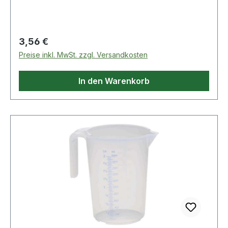
Ausgiesser · bruchfeste, stabile Ausführung ·
kraftstoff-, öl- und säurebeständig Weitere
technische Eigenschaften: · Farbe: transparent
Regulärer Preis:
3,56 €
Preise inkl. MwSt. zzgl. Versandkosten
In den Warenkorb