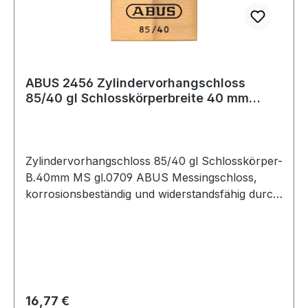
ABUS 2456 Zylindervorhangschloss
85/40 gl Schlosskörperbreite 40 mm
Messing glei
Zylindervorhangschloss 85/40 gl Schlosskörper-
B.40mm MS gl.0709 ABUS Messingschloss,
korrosionsbeständig und widerstandsfähig durch
doppelte Verriegelung (ab 30 mm) sowie Bügel
aus gehärtetem Stahl · Präzisions-Stiftzylinder
mit Pilzkopfstiften · parazentrisches
Schlüsselprofil für erhöhten
Manipulationsschutz · automatisch verriegelnd:
Verriegelung ohne Schlüssel durch
Regulärer Preis:
16,77 €