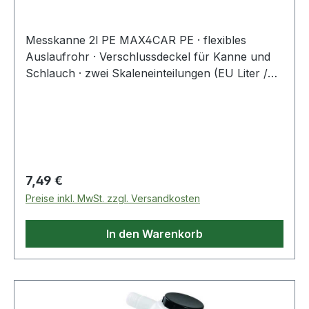
Messkanne 2l PE MAX4CAR PE · flexibles
Auslaufrohr · Verschlussdeckel für Kanne und
Schlauch · zwei Skaleneinteilungen (EU Liter /
US Quart) · kraftstoff-, öl- und
säurebeständigWeitere technische
Eigenschaften:· Farbe: transparent, weiß
Regulärer Preis:
7,49 €
Preise inkl. MwSt. zzgl. Versandkosten
In den Warenkorb