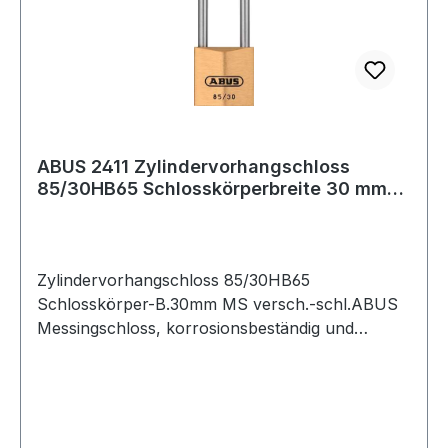
ABUS 2411 Zylindervorhangschloss
85/30HB65 Schlosskörperbreite 30 mm
Messing ver
Zylindervorhangschloss 85/30HB65
Schlosskörper-B.30mm MS versch.-schl.ABUS
Messingschloss, korrosionsbeständig und
widerstandsfähig durch doppelte Verriegelung
(ab 30 mm) sowie Bügel aus gehärtetem Stahl ·
Präzisions-Stiftzylinder mit Pilzkopfstiften ·
parazentrisches Schlüsselprofil für erhöhten
Manipulationsschutz · automatisch verriegelnd: