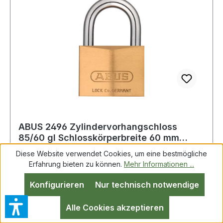
ABUS 2496 Zylindervorhangschloss
85/60 gl Schlosskörperbreite 60 mm
Messing glei
Diese Website verwendet Cookies, um eine bestmögliche
Erfahrung bieten zu können.
Mehr Informationen ...
Zylindervorhangschloss 85/60 gl Schlosskörper-
Konfigurieren
Nur technisch notwendige
B.60mm MS gl.2715 ABUS Messingschloss,
korrosionsbeständig und widerstandsfähig durch
Alle Cookies akzeptieren
doppelte Verriegelung (ab 30 mm) sowie Bügel