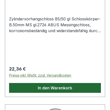
Messing glei
Zylindervorhangschloss 85/50 gl Schlosskörper-
B.50mm MS gl.2726 ABUS Messingschloss,
korrosionsbeständig und widerstandsfähig durch
doppelte Verriegelung (ab 30 mm) sowie Bügel
aus gehärtetem Stahl · Präzisions-Stiftzylinder
mit Pilzkopfstiften · parazentrisches
Schlüsselprofil für erhöhten
Manipulationsschutz · automatisch verriegelnd:
Verriegelung ohne Schlüssel durch
Regulärer Preis:
22,36 €
Herunterdrücken des Bügels
Preise inkl. MwSt. zzgl. Versandkosten
In den Warenkorb