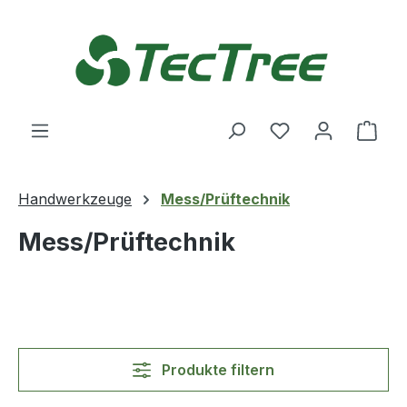
Zum Hauptinhalt springen
Du hast 0 Produ
Ware
Handwerkzeuge
Mess/Prüftechnik
Mess/Prüftechnik
Produkte filtern