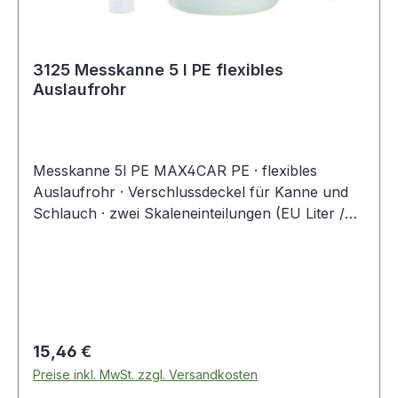
3125 Messkanne 5 l PE flexibles
Auslaufrohr
Messkanne 5l PE MAX4CAR PE · flexibles
Auslaufrohr · Verschlussdeckel für Kanne und
Schlauch · zwei Skaleneinteilungen (EU Liter /
US Quart) · kraftstoff-, öl- und
säurebeständigWeitere technische
Eigenschaften:· Farbe: transparent, weiß
Regulärer Preis:
15,46 €
Preise inkl. MwSt. zzgl. Versandkosten