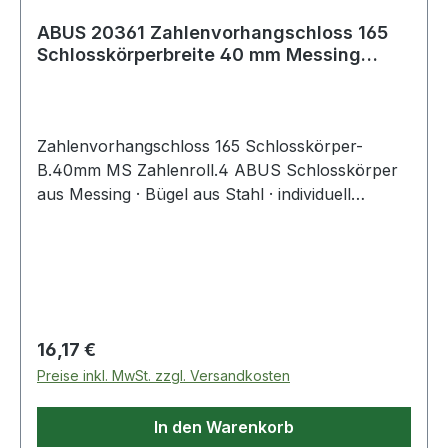
ABUS 20361 Zahlenvorhangschloss 165
Schlosskörperbreite 40 mm Messing
Anzahl Zah
Zahlenvorhangschloss 165 Schlosskörper-
B.40mm MS Zahlenroll.4 ABUS Schlosskörper
aus Messing · Bügel aus Stahl · individuell
einstellbarer Zahlencode
Regulärer Preis:
16,17 €
Preise inkl. MwSt. zzgl. Versandkosten
In den Warenkorb