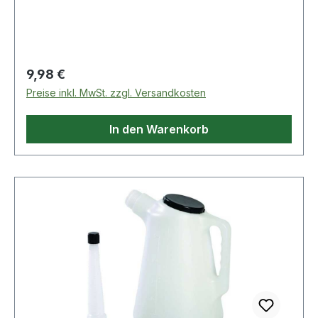
Eigenschaften:· Farbe: transparent, weiß
Regulärer Preis:
9,98 €
Preise inkl. MwSt. zzgl. Versandkosten
In den Warenkorb