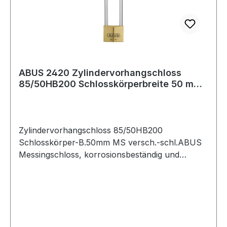
ABUS 2420 Zylindervorhangschloss
85/50HB200 Schlosskörperbreite 50 mm
Messing ve
Zylindervorhangschloss 85/50HB200
Schlosskörper-B.50mm MS versch.-schl.ABUS
Messingschloss, korrosionsbeständig und
widerstandsfähig durch doppelte Verriegelung
(ab 30 mm) sowie Bügel aus gehärtetem Stahl ·
Präzisions-Stiftzylinder mit Pilzkopfstiften ·
parazentrisches Schlüsselprofil für erhöhten
Manipulationsschutz · automatisch verriegelnd: