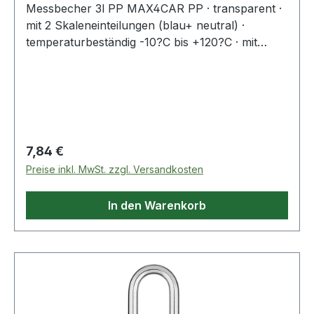
Messbecher 3l PP MAX4CAR PP · transparent ·
mit 2 Skaleneinteilungen (blau+ neutral) ·
temperaturbeständig -10?C bis +120?C · mit
offenem stapelfähigen Griff · permanente,
geprägte Skala · zusätzliche, blaue bedruckte
Skala für transparente Flüssigkeiten · großer
Ausgiesser · bruchfeste, stabile Ausführung ·
kraftstoff-, öl- und säurebeständig Weitere
technische Eigenschaften: · Farbe: transparent
Regulärer Preis:
7,84 €
Preise inkl. MwSt. zzgl. Versandkosten
In den Warenkorb