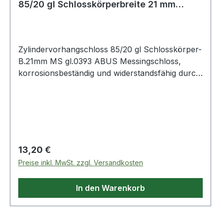
85/20 gl Schlosskörperbreite 21 mm
Messing glei
Zylindervorhangschloss 85/20 gl Schlosskörper-
B.21mm MS gl.0393 ABUS Messingschloss,
korrosionsbeständig und widerstandsfähig durch
doppelte Verriegelung (ab 30 mm) sowie Bügel
aus gehärtetem Stahl · Präzisions-Stiftzylinder
mit Pilzkopfstiften · parazentrisches
Schlüsselprofil für erhöhten
Manipulationsschutz · automatisch verriegelnd:
Verriegelung ohne Schlüssel durch
Regulärer Preis:
13,20 €
Herunterdrücken des Bügels
Preise inkl. MwSt. zzgl. Versandkosten
In den Warenkorb