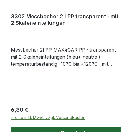
3302 Messbecher 2 l PP transparent · mit
2 Skaleneinteilungen
Messbecher 2l PP MAX4CAR PP · transparent ·
mit 2 Skaleneinteilungen (blau+ neutral) ·
temperaturbeständig -10?C bis +120?C · mit
offenem stapelfähigen Griff · permanente,
geprägte Skala · zusätzliche, blaue bedruckte
Skala für transparente Flüssigkeiten · großer
Ausgiesser · bruchfeste, stabile Ausführung ·
kraftstoff-, öl- und säurebeständig Weitere
technische Eigenschaften: · Farbe: transparent
Regulärer Preis:
6,30 €
Preise inkl. MwSt. zzgl. Versandkosten