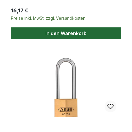
Verriegelung ohne Schlüssel durch
Regulärer Preis:
16,17 €
Herunterdrücken des Bügels Weitere technische
Preise inkl. MwSt. zzgl. Versandkosten
Eigenschaften: · Ergänzung: mit hohem Bügel
In den Warenkorb