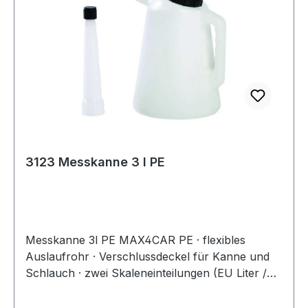
3123 Messkanne 3 l PE
Messkanne 3l PE MAX4CAR PE · flexibles
Auslaufrohr · Verschlussdeckel für Kanne und
Schlauch · zwei Skaleneinteilungen (EU Liter /
US Quart) · kraftstoff-, öl- und
säurebeständigWeitere technische