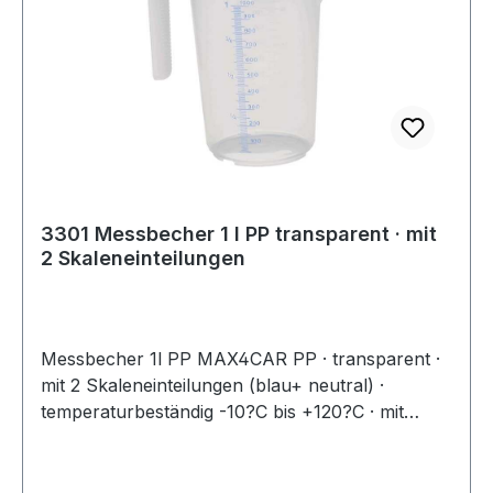
3301 Messbecher 1 l PP transparent · mit
2 Skaleneinteilungen
Messbecher 1l PP MAX4CAR PP · transparent ·
mit 2 Skaleneinteilungen (blau+ neutral) ·
temperaturbeständig -10?C bis +120?C · mit
offenem stapelfähigen Griff · permanente,
geprägte Skala · zusätzliche, blaue bedruckte
Skala für transparente Flüssigkeiten · großer