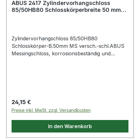
ABUS 2417 Zylindervorhangschloss
85/50HB80 Schlosskörperbreite 50 mm
Messing ver
Zylindervorhangschloss 85/50HB80
Schlosskörper-B.50mm MS versch.-schl.ABUS
Messingschloss, korrosionsbeständig und
widerstandsfähig durch doppelte Verriegelung
(ab 30 mm) sowie Bügel aus gehärtetem Stahl ·
Präzisions-Stiftzylinder mit Pilzkopfstiften ·
parazentrisches Schlüsselprofil für erhöhten
Manipulationsschutz · automatisch verriegelnd:
Verriegelung ohne Schlüssel durch
Regulärer Preis:
24,15 €
Herunterdrücken des Bügels Weitere technische
Preise inkl. MwSt. zzgl. Versandkosten
Eigenschaften: · Ergänzung: mit hohem Bügel
In den Warenkorb