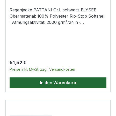
Regenjacke PATTANI Gr.L schwarz ELYSEE
Obermaterial: 100% Polyester Rip-Stop Softshell
· Atmungsaktivität: 2000 g/m²/24 h ·
Wassersäule: 5000 mm · wind- und
wasserabweisend, atmungsaktiv · hochwertiges,
leichtes und gleichzeitig robustes Softshell-
Material · Nähte geschweißt · unterlegter, rob
Regulärer Preis:
51,52 €
Preise inkl. MwSt. zzgl. Versandkosten
In den Warenkorb