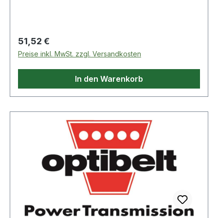
leichtes und gleichzeitig robustes Softshell-
Material · Nähte geschweißt · unterlegter, rob
Regulärer Preis:
51,52 €
Preise inkl. MwSt. zzgl. Versandkosten
In den Warenkorb