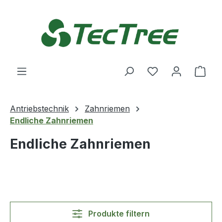
Zum Hauptinhalt springen
Du hast 0 Produ
Ware
Antriebstechnik
Zahnriemen
Endliche Zahnriemen
Endliche Zahnriemen
Produkte filtern