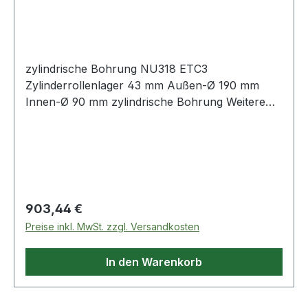
zylindrische Bohrung NU318 ETC3
Zylinderrollenlager 43 mm Außen-Ø 190 mm
Innen-Ø 90 mm zylindrische Bohrung Weitere
Produkte im
Regulärer Preis:
903,44 €
Preise inkl. MwSt. zzgl. Versandkosten
In den Warenkorb