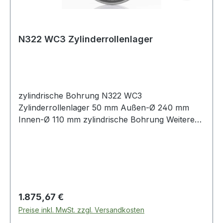
N322 WC3 Zylinderrollenlager
zylindrische Bohrung N322 WC3
Zylinderrollenlager 50 mm Außen-Ø 240 mm
Innen-Ø 110 mm zylindrische Bohrung Weitere
Produkte im
Regulärer Preis:
1.875,67 €
Preise inkl. MwSt. zzgl. Versandkosten