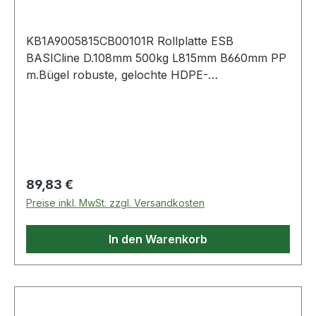
KB1A9005815CB00101R Rollplatte ESB
BASICline D.108mm 500kg L815mm B660mm PP
m.Bügel robuste, gelochte HDPE-
Kunststoffplatte aus Recycling-Material, schwarz
· klappbarer Schiebebügel Cr3 · Ladefläche L
660 x B 815 mm · 2 Lenk- und 2 Bockrollen ·
Anwendu
Regulärer Preis:
89,83 €
Preise inkl. MwSt. zzgl. Versandkosten
In den Warenkorb