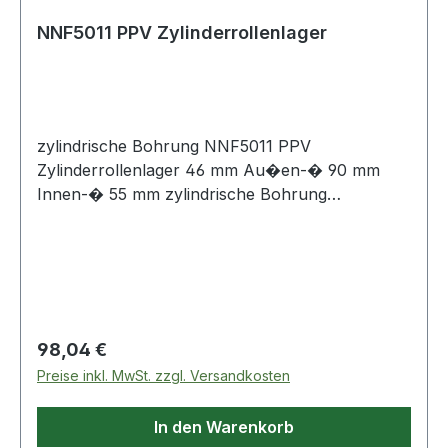
NNF5011 PPV Zylinderrollenlager
zylindrische Bohrung NNF5011 PPV
Zylinderrollenlager 46 mm Au�en-� 90 mm
Innen-� 55 mm zylindrische Bohrung
Zylinderrollenlager geh�ren ebenfalls zur
gro�en Familie der W�lzlager. Als
W�lzk�rper verf�gen sie �ber Zylinderrollen,
die im Vergleich zur Punktber�hrung der Kugeln
eine gr��ere Auflagefl�che aufweisen
(Linienber�hrung). Dadurch k�nnen sie bei
Regulärer Preis:
98,04 €
hoher Steifigkeit wesentlich h�here Radiallasten
Preise inkl. MwSt. zzgl. Versandkosten
aufnehmen.
In den Warenkorb