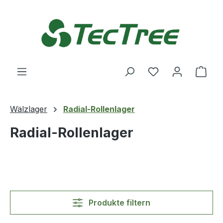
Zum Hauptinhalt springen
Du hast 0 Produ
Ware
Wälzlager
Radial-Rollenlager
Radial-Rollenlager
Produkte filtern