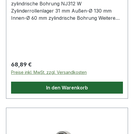
zylindrische Bohrung NJ312 W
Zylinderrollenlager 31 mm Außen-Ø 130 mm
Innen-Ø 60 mm zylindrische Bohrung Weitere
Produkte im Be
Regulärer Preis:
68,89 €
Preise inkl. MwSt. zzgl. Versandkosten
In den Warenkorb