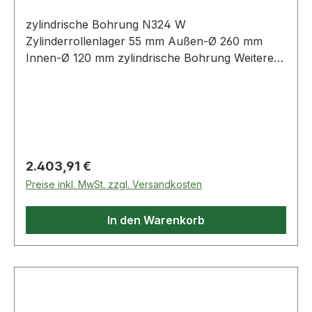
zylindrische Bohrung N324 W
Zylinderrollenlager 55 mm Außen-Ø 260 mm
Innen-Ø 120 mm zylindrische Bohrung Weitere
Produkte im Be
Regulärer Preis:
2.403,91 €
Preise inkl. MwSt. zzgl. Versandkosten
In den Warenkorb