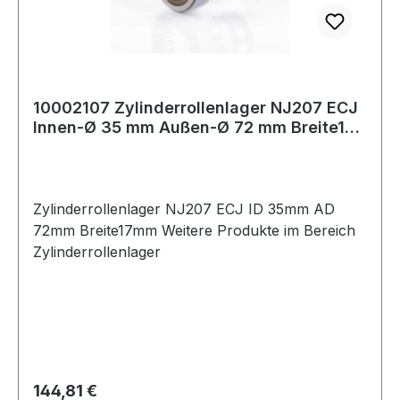
10002107 Zylinderrollenlager NJ207 ECJ
Innen-Ø 35 mm Außen-Ø 72 mm Breite17
mm
Zylinderrollenlager NJ207 ECJ ID 35mm AD
72mm Breite17mm Weitere Produkte im Bereich
Zylinderrollenlager
Regulärer Preis:
144,81 €