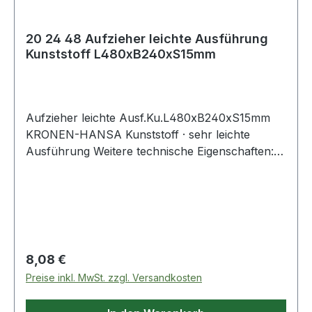
20 24 48 Aufzieher leichte Ausführung
Kunststoff L480xB240xS15mm
Aufzieher leichte Ausf.Ku.L480xB240xS15mm
KRONEN-HANSA Kunststoff · sehr leichte
Ausführung Weitere technische Eigenschaften: ·
Ausführung: leichte Ausführung · Material:
Kunststoff
Regulärer Preis:
8,08 €
Preise inkl. MwSt. zzgl. Versandkosten