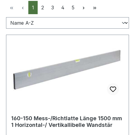
Seite
Seite
Seite
Seite
Seite
1
2
3
4
5
160-150 Mess-/Richtlatte Länge 1500 mm
1 Horizontal-/ Vertikallibelle Wandstär