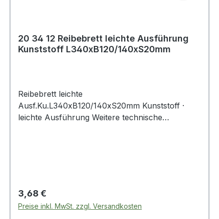
20 34 12 Reibebrett leichte Ausführung
Kunststoff L340xB120/140xS20mm
Reibebrett leichte
Ausf.Ku.L340xB120/140xS20mm Kunststoff ·
leichte Ausführung Weitere technische
Eigenschaften: · Material: Kunststoff
Regulärer Preis:
3,68 €
Preise inkl. MwSt. zzgl. Versandkosten