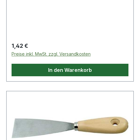
technische Eigenschaften: · Blattoberfläche:
poliert · Heft: Holz flachoval
Regulärer Preis:
1,42 €
Preise inkl. MwSt. zzgl. Versandkosten
In den Warenkorb