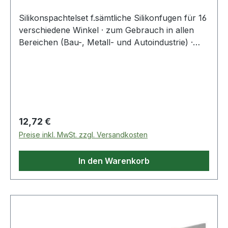
Silikonspachtelset f.sämtliche Silikonfugen für 16
verschiedene Winkel · zum Gebrauch in allen
Bereichen (Bau-, Metall- und Autoindustrie) ·
schnelle und simple Anwendung · sauberes
Arbeiten · für sämtliche Silikonfugen geeignet
Regulärer Preis:
12,72 €
Preise inkl. MwSt. zzgl. Versandkosten
In den Warenkorb