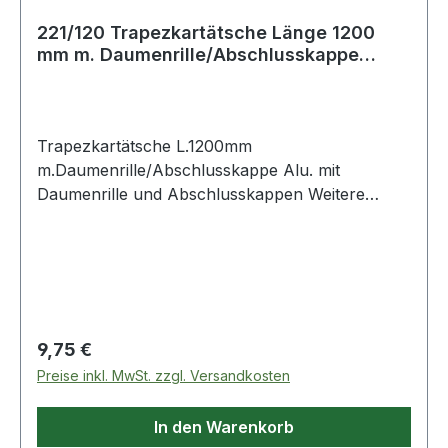
221/120 Trapezkartätsche Länge 1200
mm m. Daumenrille/Abschlusskappe
Aluminium
Trapezkartätsche L.1200mm
m.Daumenrille/Abschlusskappe Alu. mit
Daumenrille und Abschlusskappen Weitere
technische Eigenschaften: · Ausführung: m.
Daumenrille/Abschlusskappe
Regulärer Preis:
9,75 €
Preise inkl. MwSt. zzgl. Versandkosten
In den Warenkorb