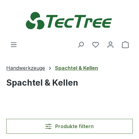
Zum Hauptinhalt springen
Du hast 0 Produ
Ware
Handwerkzeuge
Spachtel & Kellen
Spachtel & Kellen
Produkte filtern