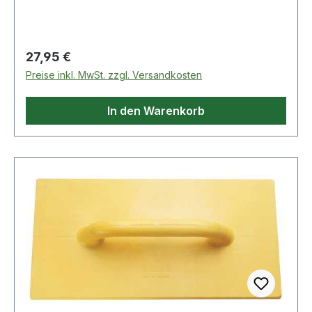
Wasserwaagen = 1 mm auf 1 m = 0,5 - 1 mm
Weitere technische Eigenschaften: · Ausführung:
1 Horizontal-/ Vertikallibelle Handgriff · Material:
Regulärer Preis:
27,95 €
Aluminium
Preise inkl. MwSt. zzgl. Versandkosten
In den Warenkorb