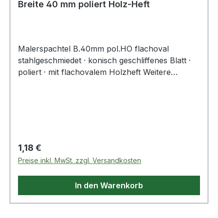
Breite 40 mm poliert Holz-Heft
Malerspachtel B.40mm pol.HO flachoval
stahlgeschmiedet · konisch geschliffenes Blatt ·
poliert · mit flachovalem Holzheft Weitere
technische Eigenschaften: · Blattoberfläche:
poliert · Heft: Holz flachoval
Regulärer Preis:
1,18 €
Preise inkl. MwSt. zzgl. Versandkosten
In den Warenkorb