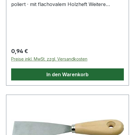
poliert · mit flachovalem Holzheft Weitere
technische Eigenschaften: · Blattoberfläche:
poliert · Heft: Holz flachoval
Regulärer Preis:
0,94 €
Preise inkl. MwSt. zzgl. Versandkosten
In den Warenkorb