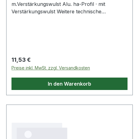
m.Verstärkungswulst Alu. ha-Profil · mit
Verstärkungswulst Weitere technische
Eigenschaften: · Ausführung: m.
Verstärkungswulst
Regulärer Preis:
11,53 €
Preise inkl. MwSt. zzgl. Versandkosten
In den Warenkorb