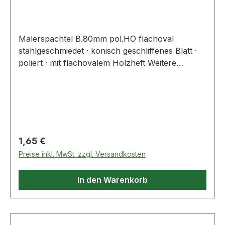
Malerspachtel B.80mm pol.HO flachoval
stahlgeschmiedet · konisch geschliffenes Blatt ·
poliert · mit flachovalem Holzheft Weitere
technische Eigenschaften: · Blattoberfläche:
poliert · Heft: Holz flachoval
Regulärer Preis:
1,65 €
Preise inkl. MwSt. zzgl. Versandkosten
In den Warenkorb