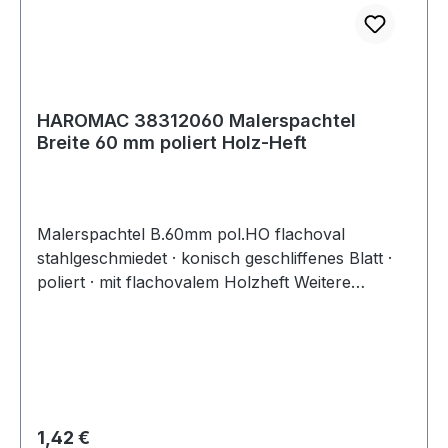
HAROMAC 38312060 Malerspachtel
Breite 60 mm poliert Holz-Heft
Malerspachtel B.60mm pol.HO flachoval
stahlgeschmiedet · konisch geschliffenes Blatt ·
poliert · mit flachovalem Holzheft Weitere
technische Eigenschaften: · Blattoberfläche:
poliert · Heft: Holz flachoval
Regulärer Preis:
1,42 €