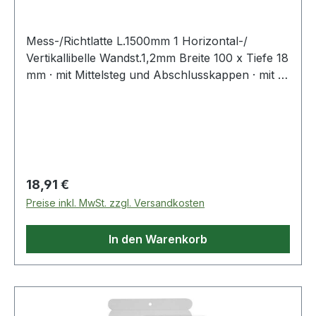
Mess-/Richtlatte L.1500mm 1 Horizontal-/
Vertikallibelle Wandst.1,2mm Breite 100 x Tiefe 18
mm · mit Mittelsteg und Abschlusskappen · mit 2
Handgriffen · mit 2 Libellen (waagerecht und
senkrecht) · als Wasserwaage einsetzbar ·
Genauigkeit der Wasserwaagen = 1 mm auf 1 m
= 0,5 - 1 mmWeitere technische Eigenschaften:·
Ausführung: 1 Horizontal-/ Vertikallibelle·
Material: Aluminium
Regulärer Preis:
18,91 €
Preise inkl. MwSt. zzgl. Versandkosten
In den Warenkorb