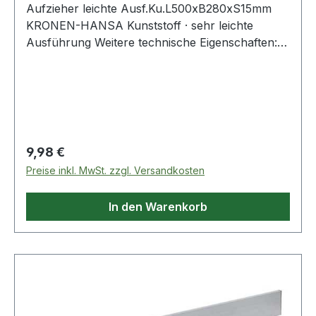
Aufzieher leichte Ausf.Ku.L500xB280xS15mm
KRONEN-HANSA Kunststoff · sehr leichte
Ausführung Weitere technische Eigenschaften: ·
Ausführung: leichte Ausführung · Material:
Kunststoff
Regulärer Preis:
9,98 €
Preise inkl. MwSt. zzgl. Versandkosten
In den Warenkorb