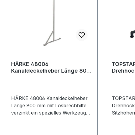
Stahlblec
HÄRKE 48006
TOPSTA
Kanaldeckelheber Länge 800
Drehhocker mit Gleit
mm mit Losbrechhilfe verzinkt
Sitzhöhe
800 mm
HÄRKE 48006 Kanaldeckelheber
TOPSTAR
Länge 800 mm mit Losbrechhilfe
Drehhocker mit Gleiter
verzinkt ein spezielles Werkzeug
Sitzhöhen
für das problemlose Entriegeln von
Sitz aus 
Schachtdeckeln mit Klemm- und
naturfarb
Schnapp verschlüssen Lieferung
stabiles, 