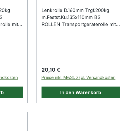
120kg
Lenkrolle D.160mm Trgf.200kg
BS
m.Festst.Ku.135x110mm BS
olle mit
ROLLEN Transportgeräterolle mit
s
Totalfeststeller Gabel aus
omatiert ·
Stahlblech · verzinkt-chromatiert ·
im
zweireihiger Kugelkranz im
sches
Gabelkopf · thermoplastisches
uscharm
Gummirad (grau) · geräuscharm
nlager ·
und nicht kreidend · Rollenlager ·
Regulärer Preis:
20,10 €
t
Radkörper Kunststoff · mit
sandkosten
Preise inkl. MwSt. zzgl. Versandkosten
feststeller
Plattenbefestigung · Totalfeststeller
itere
nachlaufend montiert Weitere
rb
In den Warenkorb
 ·
technische Eigenschaften: ·
Schraublochentfernung:
105x75/80mm