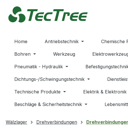
m Hauptinhalt springen
Zur Suche springen
Zur Hauptnavigation springen
Home
Antriebstechnik
Chemische 
Bohren
Werkzeug
Elektrowerkzeu
Pneumatik - Hydraulik
Befestigungstechni
Dichtungs-/Schwingungstechnik
Dienstlei
Technische Produkte
Elektrik & Elektronik
Beschläge & Sicherheitstechnik
Lebensmitt
Wälzlager
Drehverbindungen
Drehverbindungen