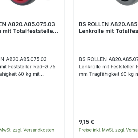
EN A820.A85.075.03
BS ROLLEN A820.A85
 mit Totalfeststeller
Lenkrolle mit Totalfes
5 mm Tragfähigk
Rad-Ø 75 mm Tragfä
N A820.A85.075.03
BS ROLLEN A820.A85.07
Feststeller Rad-Ø 75
Lenkrolle mit Feststeller Rad-Ø 75
higkeit 60 kg mit
mm Tragfähigkeit 60 kg m
platte mit
Anschraubplatte mit
steller Gummi grau
Totalfeststeller Gummi s
lle mit Totalfeststeller ·
Apparaterolle mit Totalfes
us Stahlblech, schwarz ·
Gehäuse aus Stahlblech,
 · thermoplastisches
zweireihiger Kugelkranz 
grau · Radkörper
Gabelkopf · Kugellager ·
 Preis:
Regulärer Preis:
9,15 €
 rot · sehr hoher
thermoplastisches Gumm
. MwSt. zzgl. Versandkosten
Preise inkl. MwSt. zzgl. Ver
stand · hohe
schwarz · Radkörper Kun