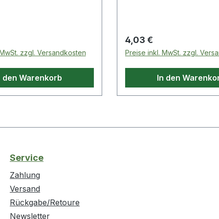
f-Fußkreuz mit
Anforderungen des mod
en Kunststoff-
Stempelmarktes entwicke
tern und
bieten optimales Langzei
 Preis:
Regulärer Preis:
4,03 €
tellbarem Alu-Fußring ·
· Konturenschärfe und
. MwSt. zzgl. Versandkosten
Preise inkl. MwSt. zzgl. Ver
verstellung mit
Dokumentenechtheit.
tsgasfeder
n den Warenkorb
In den Warenko
Service
Zahlung
Versand
Rückgabe/Retoure
Newsletter