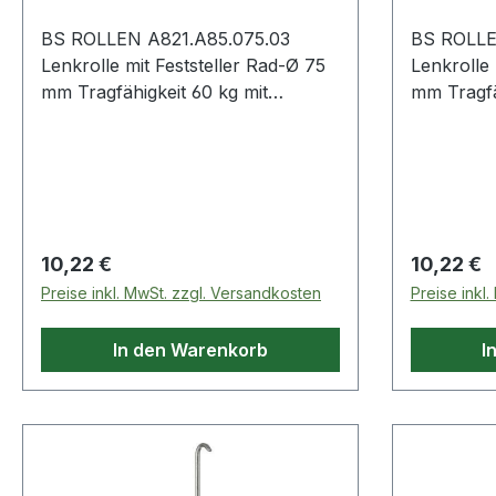
BS ROLLEN A821.A85.075.03
BS ROLLE
Lenkrolle mit Feststeller Rad-Ø 75
Lenkrolle mit 
mm Tragfähigkeit 60 kg mit
mm Tragfä
Totalfeststeller Gummi grau
Rückenloc
Apparaterolle mit Totalfeststeller ·
Totalfest
Gehäuse aus Stahlblech, schwarz ·
Apparatero
Kugellager · thermoplastisches
Gehäuse a
Gummirad grau · Radkörper
Radkörper
Kunststoff rot · sehr hoher
zweireihi
Regulärer Preis:
Regulärer
10,22 €
10,22 €
Rollwiderstand · hohe
Gabelkopf 
Preise inkl. MwSt. zzgl. Versandkosten
Preise inkl
Verschleißbeständigkeit · mit
thermopla
RückenlochWeitere technische
schwarz ·
In den Warenkorb
I
Eigenschaften:· Oberfläche
Rollwider
Gehäuse: schwarz· Ergänzung:
Verschleiß
Standard· Material Gehäuse:
Rückenloc
Stahlblech· Rückenloch-Ø: 10.2mm
Eigenscha
Gehäuse: 
Standard·