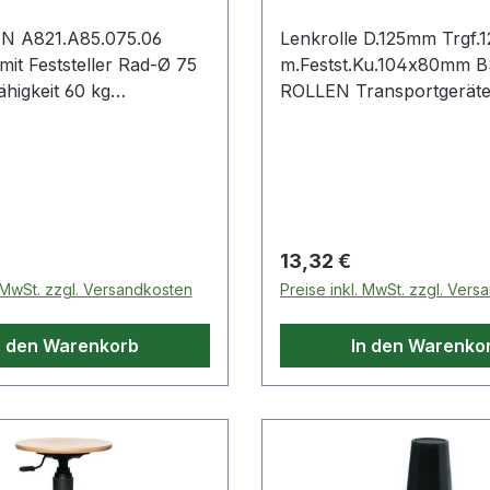
N A821.A85.075.06
Lenkrolle D.125mm Trgf.
Feststeller Rad-Ø 75
m.Festst.Ku.104x80mm 
higkeit 60 kg
ROLLEN Transportgeräter
h 10,2 mit
Totalfeststeller Gabel au
steller Gummi schwarz
Stahlblech · verzinkt-chr
lle mit Totalfeststeller ·
zweireihiger Kugelkranz 
us Stahlblech,
Gabelkopf · thermoplasti
 Kunststoff schwarz ·
Gummirad (grau) · gerä
ger Kugelkranz im
und nicht kreidend · Rolle
 Preis:
Regulärer Preis:
13,32 €
· Kugellager ·
Radkörper Kunststoff · mi
. MwSt. zzgl. Versandkosten
Preise inkl. MwSt. zzgl. Ver
stisches Gummirad
Plattenbefestigung · Total
 sehr hoher
nachlaufend montiert We
n den Warenkorb
In den Warenko
stand · hohe
technische Eigenschaften:
beständigkeit · mit
Schraublochentfernung:
hWeitere technische
84x64/76x56mm
ften:· Oberfläche
schwarz· Ergänzung:
 Material Gehäuse: