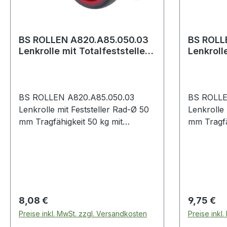
BS ROLLEN A820.A85.050.03
BS ROLL
Lenkrolle mit Totalfeststeller
Lenkrolle
Rad-Ø 50 mm Tragfähigk
Rad-Ø 7
BS ROLLEN A820.A85.050.03
BS ROLLE
Lenkrolle mit Feststeller Rad-Ø 50
Lenkrolle mit 
mm Tragfähigkeit 50 kg mit
mm Tragfä
Anschraubplatte mit
Anschraub
Totalfeststeller Gummi grau
Totalfest
Apparaterolle mit Totalfeststeller ·
Apparatero
Gehäuse aus Stahlblech, schwarz ·
Gehäuse a
Kugellager · thermoplastisches
Kugellager
Gummirad grau · Radkörper
Gummirad 
Regulärer Preis:
Regulärer
8,08 €
9,75 €
Kunststoff rot · sehr hoher
Kunststoff
Preise inkl. MwSt. zzgl. Versandkosten
Preise inkl
Rollwiderstand · hohe
Rollwider