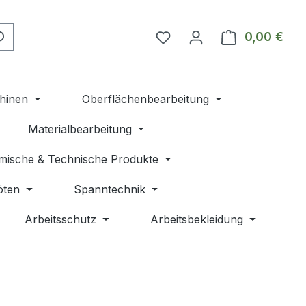
Du hast 0 Produkte auf 
0,00 €
Ware
hinen
Oberflächenbearbeitung
Materialbearbeitung
mische & Technische Produkte
öten
Spanntechnik
Arbeitsschutz
Arbeitsbekleidung