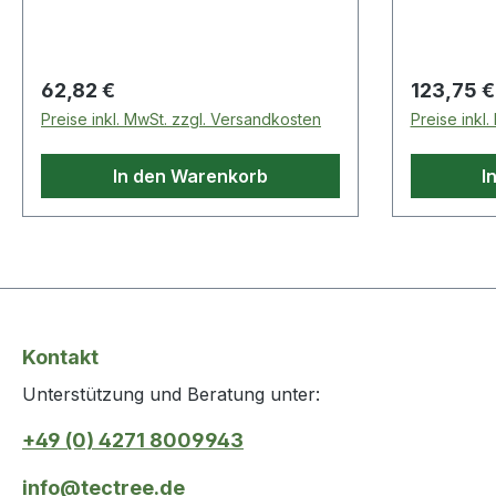
erfolgt immer per 1 Stück Weitere
Kunststof
technische Eigenschaften: ·
abriebfest
Oberfläche: verzinkt
Bodenglei
Regulärer Preis:
Regulärer
62,82 €
123,75 €
höhenvers
Preise inkl. MwSt. zzgl. Versandkosten
Preise inkl
Sitzhöhen
Sicherhei
In den Warenkorb
I
Kontakt
Unterstützung und Beratung unter:
+49 (0) 4271 8009943
info@tectree.de