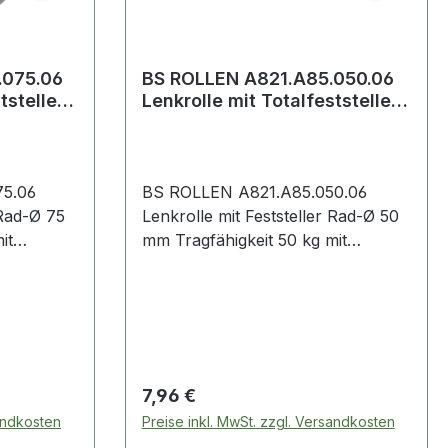
.075.06
BS ROLLEN A821.A85.050.06
tsteller
Lenkrolle mit Totalfeststeller
higk
Rad-Ø 50 mm Tragfähigk
5.06
BS ROLLEN A821.A85.050.06
Lenkrolle mit Feststeller Rad-Ø 50
it
mm Tragfähigkeit 50 kg mit
Totalfeststeller Gummi schwarz
chwarz
Apparaterolle mit Totalfeststeller ·
tsteller ·
Gehäuse aus Stahlblech,
 schwarz ·
Radkörper Kunststoff schwarz ·
im
zweireihiger Kugelkranz im
Gabelkopf · Kugellager ·
Regulärer Preis:
7,96 €
irad
thermoplastisches Gummirad
sandkosten
Preise inkl. MwSt. zzgl. Versandkosten
ststoff
schwarz · sehr hoher