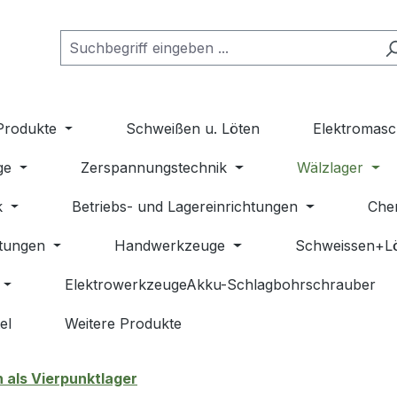
Produkte
Schweißen u. Löten
Elektromasc
ge
Zerspannungstechnik
Wälzlager
k
Betriebs- und Lagereinrichtungen
Che
stungen
Handwerkzeuge
Schweissen+L
ElektrowerkzeugeAkku-Schlagbohrschrauber
el
Weitere Produkte
 als Vierpunktlager