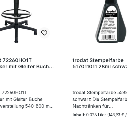
h· Rückenloch-Ø: 10.2mm
R 72260HO1T
trodat Stempelfarbe
er Buche
517011011 28ml schw
nverstellung 540-
 72260HO1T
trodat Stempelfarbe 558
 Buche
schwarz Die Stempelfar
verstellung 540-800 mm
Nachtränken für
robustem Buchenholz
Handstempelkissen. Trod
Inhalt:
0.028 Liter
(143,93 € / 
en lackiert Ø 350 mm ·
Nachtränkfarben sind spe
kippsicheres Fünffuß-
die verschiedensten