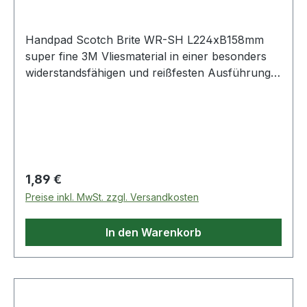
Handpad Scotch Brite WR-SH L224xB158mm
super fine 3M Vliesmaterial in einer besonders
widerstandsfähigen und reißfesten Ausführung ·
eignet sich für höchste Beanspruchung mit einer
verlängerten Lebensdauer Weitere technische
Eigenschaften: · Farbe: grau
Regulärer Preis:
1,89 €
Preise inkl. MwSt. zzgl. Versandkosten
In den Warenkorb