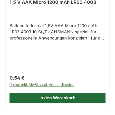
1,5 V AAA Micro 1200 mAh LR03 4003
Batterie Industrial 1,5V AAA Micro 1200 mAh
LR03 4003 10 St./Pk.ANSMANN speziell für
professionelle Anwendungen konzipiert · für den
Einsatz in z.B. Taschenlampen,
Sicherheitssystemen, Mikrofonen oder
medizinischen Instrumenten Weitere technische
Eigenschaften: · Inhalt: 10 Stück · Gebinde: Pack
Regulärer Preis:
0,54 €
Preise inkl. MwSt. zzgl. Versandkosten
In den Warenkorb