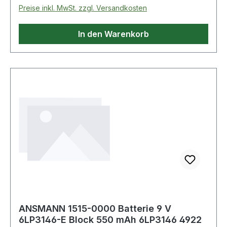
Akkus bzw. solche Geräte verkaufen, die
Preise inkl. MwSt. zzgl. Versandkosten
Batterien und Akkus enthalten, sind wir nach
dem Batteriegesetz (BattG) verpflichtet, Sie auf
In den Warenkorb
Folgendes hinzuweisen: Das Symbol des
durchgestrichen
ANSMANN 1515-0000 Batterie 9 V
6LP3146-E Block 550 mAh 6LP3146 4922