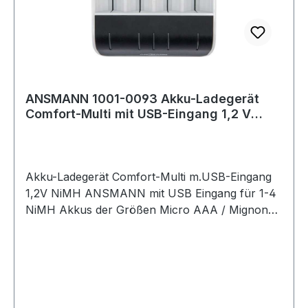
ANSMANN 1001-0093 Akku-Ladegerät
Comfort-Multi mit USB-Eingang 1,2 V
NiMH
Akku-Ladegerät Comfort-Multi m.USB-Eingang
1,2V NiMH ANSMANN mit USB Eingang für 1-4
NiMH Akkus der Größen Micro AAA / Mignon
AA / Baby C / Mono D sowie ein 9V E-Block ·
mikrocontrollergesteuerte Ladung mit
Einzelschachtüberwachung · 3-farbige LED-
Anzeige zum Ablesen des Zellen-Status · mit
intelligenter "PERFECT 7" Ladetechnologie