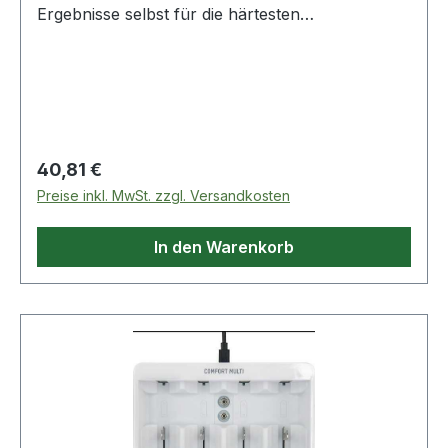
Ergebnisse selbst für die härtesten
Feinsteinzeugfliesen · Werksnorm Weitere
technische Eigenschaften: · Einsatzbereich: Für
extrem harte Steinzeugfliesen bis Mohs-/Ritz-Hä
Regulärer Preis:
40,81 €
Preise inkl. MwSt. zzgl. Versandkosten
In den Warenkorb