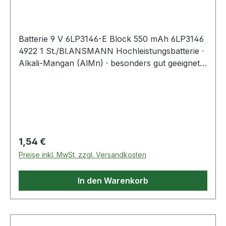
Batterie 9 V 6LP3146-E Block 550 mAh 6LP3146
4922 1 St./Bl.ANSMANN Hochleistungsbatterie ·
Alkali-Mangan (AlMn) · besonders gut geeignet
für Geräte mit extrem hohen
Stromanforderungen und Dauernutzung ·
cadmium- und quecksilberfrei · auf Blisterkarte
Weitere technische Eigenschaften: · Inhalt: 1
Stück · Gebinde: Blister Hinweis zur Entsorgung
von Batterien und Akkus Da wir Batterien und
Regulärer Preis:
1,54 €
Akkus bzw. solche Geräte verkaufen, die
Preise inkl. MwSt. zzgl. Versandkosten
Batterien und Akkus enthalten, sind wir nach
dem Batteriegesetz (BattG) verpflichtet, Sie auf
In den Warenkorb
Folgendes hinzuweisen: Das Symbol des
durchgestrichen