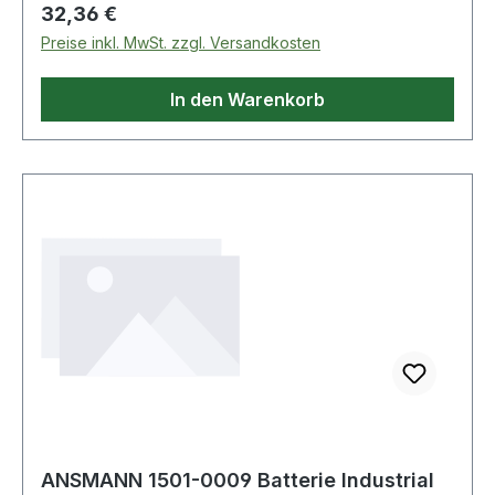
(Kapazitätsschnelltest, schonende Vorladung,
Regulärer Preis:
32,36 €
Akku Analyse, Schnellladung, IQ-Abschaltung,
Preise inkl. MwSt. zzgl. Versandkosten
Top-Off Ladung, Erhaltungsladung) · für den 9V
E-Block gibt es zusätzlich die Funktionen des
In den Warenkorb
Kapazitätsschnelltests Weitere technische
Eigenschaften: · Ausgangsspannung: 1,2 V NiMH
ANSMANN 1501-0009 Batterie Industrial