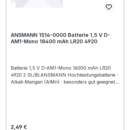
ANSMANN 1514-0000 Batterie 1,5 V D-
AM1-Mono 18400 mAh LR20 4920
Batterie 1,5 V D-AM1-Mono 16000 mAh LR20
4920 2 St./Bl.ANSMANN Hochleistungsbatterie ·
Alkali-Mangan (AlMn) · besonders gut geeignet
für Geräte mit extrem hohen
Stromanforderungen und Dauernutzung ·
cadmium- und quecksilberfrei · auf Blisterkarte
Weitere technische Eigenschaften: · Inhalt: 2
Stück · Gebinde: Blister Hinweis zur Entsorgung
von Batterien und Akkus Da wir Batterien und
Regulärer Preis:
2,49 €