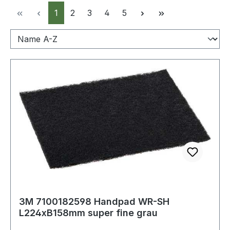
Seite
Seite
Seite
Seite
Seite
1
2
3
4
5
3M 7100182598 Handpad WR-SH
L224xB158mm super fine grau