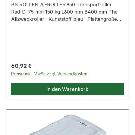
BS ROLLEN A.-ROLLER.950 Transportroller
Rad-D. 75 mm 150 kg L600 mm B400 mm The
Allzweckroller · Kunststoff blau · Plattengröße
400 x 600 mm · mit 4 PU-Rollen blau ·
Kugellager verkettbar
Regulärer Preis:
60,92 €
Preise inkl. MwSt. zzgl. Versandkosten
In den Warenkorb