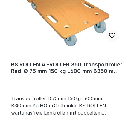
BS ROLLEN A.-ROLLER.350 Transportroller
Rad-Ø 75 mm 150 kg L600 mm B350 mm
Kuns
Transportroller D.75mm 150kg L600mm
B350mm Ku.HO m.Griffmulde BS ROLLEN
wartungsfreie Lenkrollen mit doppeltem
Kugellager im Drehkranz Weitere technische
Eigenschaften: · Oberfläche Gehäuse: verzinkt-