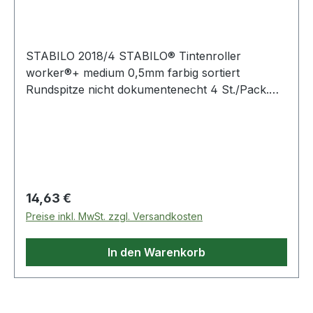
STABILO 2018/4 STABILO® Tintenroller
worker®+ medium 0,5mm farbig sortiert
Rundspitze nicht dokumentenecht 4 St./Pack.
Tintenroller mit weiterentwickelter Technologie
für professionelle Verwender mit besonders
hohen Ansprüchen. Für ein extrem sanftes
Schreibgefühl. Unverwüstliche Spitze gleitet
rasant über das Papier. Rutschfeste Oberfläche
auf dem gesamten Schaft. Tintenstand-Kontrolle.
Regulärer Preis:
14,63 €
Preise inkl. MwSt. zzgl. Versandkosten
In den Warenkorb