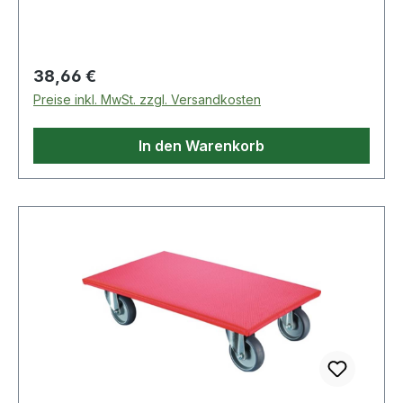
chromatiert · Ausführung: Holz mit Griffmulde ·
Plattenbreite: 600mm · Material Gehäuse:
Stahlblech · Plattenlänge: 350mm
Regulärer Preis:
38,66 €
Preise inkl. MwSt. zzgl. Versandkosten
In den Warenkorb