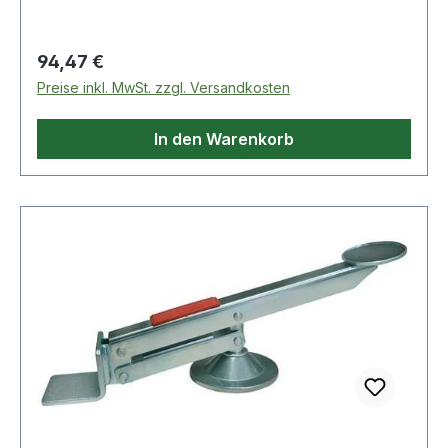
Tragfähigkeit bis 100 kg Weitere technische
Eigenschaften: · Material: Kunststoff · Höhe:
184mm
Regulärer Preis:
94,47 €
Preise inkl. MwSt. zzgl. Versandkosten
In den Warenkorb