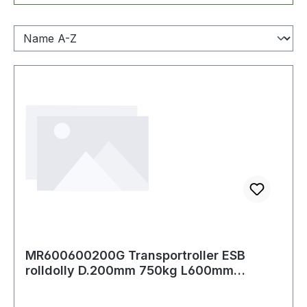
MR600600200G Transportroller ESB
rolldolly D.200mm 750kg L600mm
B600mm VG m.Ant