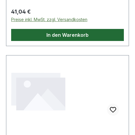
Abfallmanagement sowie Transport und
Lagerung von Rohstoffen in Gewerbe und
Regulärer Preis:
41,04 €
Industrie. Farbige Deckel ermöglichen viele
Preise inkl. MwSt. zzgl. Versandkosten
Kombinationsmöglichkeiten und erleichtern die
Sortierung.
In den Warenkorb