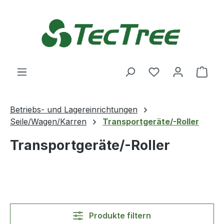
Zum Hauptinhalt springen
Du hast 0 Produ
Ware
Betriebs- und Lagereinrichtungen
Seile/Wagen/Karren
Transportgeräte/-Roller
Transportgeräte/-Roller
Produkte filtern