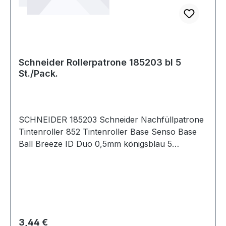
Schneider Rollerpatrone 185203 bl 5
St./Pack.
SCHNEIDER 185203 Schneider Nachfüllpatrone
Tintenroller 852 Tintenroller Base Senso Base
Ball Breeze ID Duo 0,5mm königsblau 5
St./Pack. Schreibt leicht und verschmierfest
sogar beim Überstreichen mit Textmarker .Der
Tintenregler steuert den Tintenfluss exakt und
gleichmäßig von Anfang bis Ende · ohne Kleckse
· ohne Aussetzer.
Regulärer Preis:
3,44 €