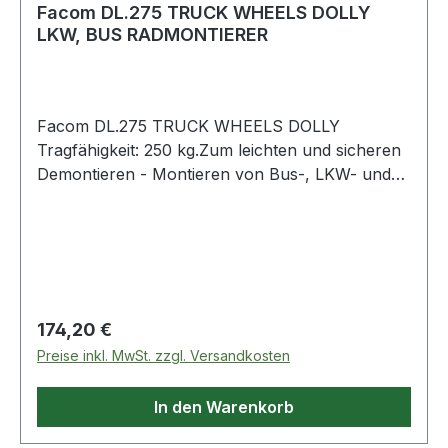
Facom DL.275 TRUCK WHEELS DOLLY
LKW, BUS RADMONTIERER
Facom DL.275 TRUCK WHEELS DOLLY
Tragfähigkeit: 250 kg.Zum leichten und sicheren
Demontieren - Montieren von Bus-, LKW- und
Gabelstaplerrädern.2 einstellbare Rollen für eine
Kapazität von 6,5" bis 22,5".2 Rollen mit einer
Länge von: 280 mm Weitere Produkte im Bereich
Ausstattung für die KFZ-Werkstatt
Regulärer Preis:
174,20 €
Preise inkl. MwSt. zzgl. Versandkosten
In den Warenkorb