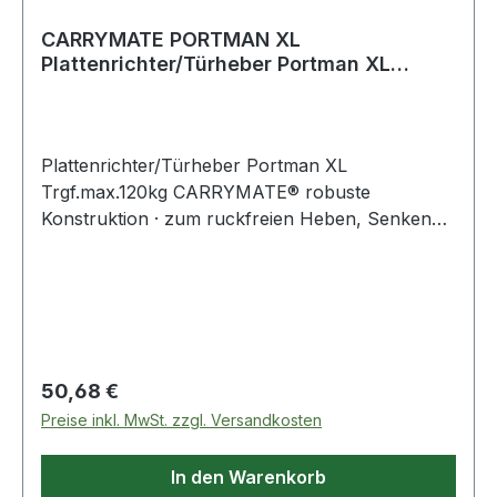
CARRYMATE PORTMAN XL
Plattenrichter/Türheber Portman XL
Tragfähigkeit max. 120 k
Plattenrichter/Türheber Portman XL
Trgf.max.120kg CARRYMATE® robuste
Konstruktion · zum ruckfreien Heben, Senken
und Schwenken durch Fußdruck · die integrierte
Neigungsausgleichschiene sorgt dafür, dass der
Gegenstand beim Heben weiterhin senkrecht
stehen bleibt und nicht vor oder zurück kippt ·
perfekt für den Ein-Mann Einsatz
Regulärer Preis:
50,68 €
Preise inkl. MwSt. zzgl. Versandkosten
In den Warenkorb