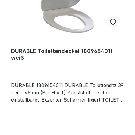
DURABLE Toilettendeckel 1809654011
weiß
DURABLE 1809654011 DURABLE Toilettensitz 39
x 4 x 45 cm (B x H x T) Kunststoff Flexibel
einstellbares Exzenter-Scharnier fixiert TOILET
SEAT auf handelsüblichen Keramik-Modellen
und lässt sich von 8,5 - 17,5 cm an viele
Keramik-Befestigungsmaße anpassen. DURABIN
Behältersysteme unterstützen das