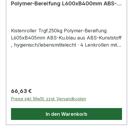
Polymer-Bereifung L600xB400mm ABS-
Kunststoff
Kistenroller Trgf.250kg Polymer-Bereifung
L605xB405mm ABS-Ku.blau aus ABS-Kunststoff
, hygienisch/lebensmittelecht · 4 Lenkrollen mit
Fadenschutz · Räder mit Nadelrollenlager
Regulärer Preis:
66,63 €
Preise inkl. MwSt. zzgl. Versandkosten
In den Warenkorb