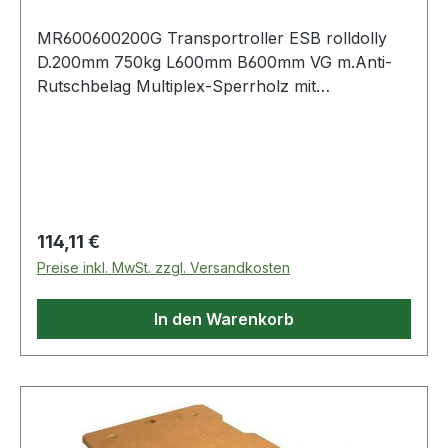
MR600600200G Transportroller ESB rolldolly
D.200mm 750kg L600mm B600mm VG m.Anti-
Rutschbelag Multiplex-Sperrholz mit
vollflächigem Anti-Rutschbelag · mit 4 Lenkrollen
Rad-Ø 200 mm, Laufläche aus Vollgummi
schwarz Weitere technische Eigenschaften: ·
Ausf
Regulärer Preis:
114,11 €
Preise inkl. MwSt. zzgl. Versandkosten
In den Warenkorb