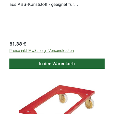
aus ABS-Kunststoff · geeignet für
Transportkästen L 600 x B 400 mm · 4
Lenkrollen davon 2 mit Feststeller · zerlegte
Anlieferung Lieferung ohne Transportbehälter
Regulärer Preis:
81,38 €
Preise inkl. MwSt. zzgl. Versandkosten
In den Warenkorb