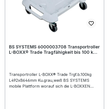
BS SYSTEMS 6000003708 Transportroller
L-BOXX® Trade Tragfähigkeit bis 100 kg
L49
Transportroller L-BOXX® Trade Trgf.b.100kg
L492xB646mm Ku.grau,weiß BS SYSTEMS
mobile Plattform worauf sich die L-BOXXEN
einfach verklicken lassen · B 646 x T 492 x H
184 mm · aus Kunststoff · grau, weiß · mit 4
Lenkrollen, davon 2 Rollen feststellbar ·