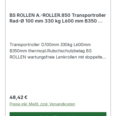
BS ROLLEN A.-ROLLER.850 Transportroller
Rad-Ø 100 mm 330 kg L600 mm B350 mm
the
Transportroller D.100mm 330kg L600mm
B350mm thermopl.Rutschschutzbelag BS
ROLLEN wartungsfreie Lenkrollen mit doppeltem
Kugellager im Drehkranz Weitere technische
Eigenschaften: · Ausführung: Rutschschutzbelag
· Material Gehäuse: Stahlblech
Regulärer Preis:
48,42 €
Preise inkl. MwSt. zzgl. Versandkosten