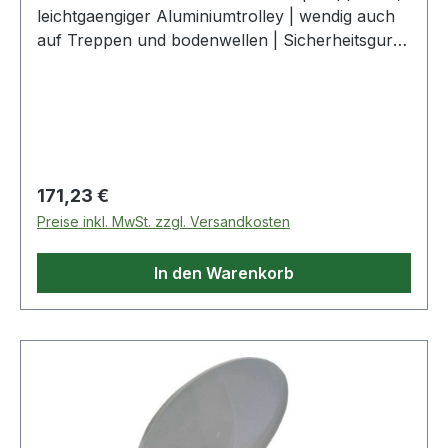
leichtgaengiger Aluminiumtrolley | wendig auch
auf Treppen und bodenwellen | Sicherheitsgurt
zum Fixieren | Raeder verriegelbar | 100kg
Ladekapazitaet Lieferumfang: | 1 Trolley
Garantieumfang: | DEWALT Garantie: 1 Jahr
Weitere Produkte im Bereich
Regulärer Preis:
171,23 €
Preise inkl. MwSt. zzgl. Versandkosten
In den Warenkorb