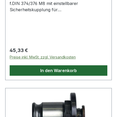
f.DIN 374/376 M8 mit einstellbarer
Sicherheitskupplung für
Drehmomentbegrenzung · zur Vermeidung von
Gewindebohrerbruch · die
Drehmomentübertragung erfolgt über den
Schaft-Vierkant · für unterschiedliche
Schaftmaße sind verschiedene Einsätze
erforderlich Weitere technische Eigenschaften: ·
Regulärer Preis:
45,33 €
L5: 34mm · D: 50mm · Größe: 2 · L4: 35mm · D1:
Preise inkl. MwSt. zzgl. Versandkosten
31mm
In den Warenkorb