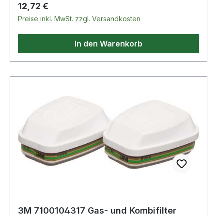
A1:2008 · PSA-Kategorie: III · prüfpflichtig: ja
Regulärer Preis:
12,72 €
Preise inkl. MwSt. zzgl. Versandkosten
In den Warenkorb
3M 7100104317 Gas- und Kombifilter