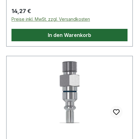
L5: 7mm · D: 30mm · Größe: 1 · L4: 21,5mm · D1:
Regulärer Preis:
14,27 €
19mm
Preise inkl. MwSt. zzgl. Versandkosten
In den Warenkorb