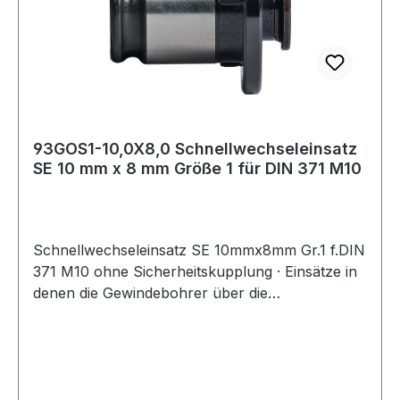
93GOS1-10,0X8,0 Schnellwechseleinsatz
SE 10 mm x 8 mm Größe 1 für DIN 371 M10
Schnellwechseleinsatz SE 10mmx8mm Gr.1 f.DIN
371 M10 ohne Sicherheitskupplung · Einsätze in
denen die Gewindebohrer über die
Schnellspanneinrichtung gehalten werden · die
Drehmomentübertragung erfolgt über den
Schaft-Vierkant · für unterschiedliche
Schaftmaße sind verschiedene Einsätze
erforderlich Weitere technische Eigenschaften: ·