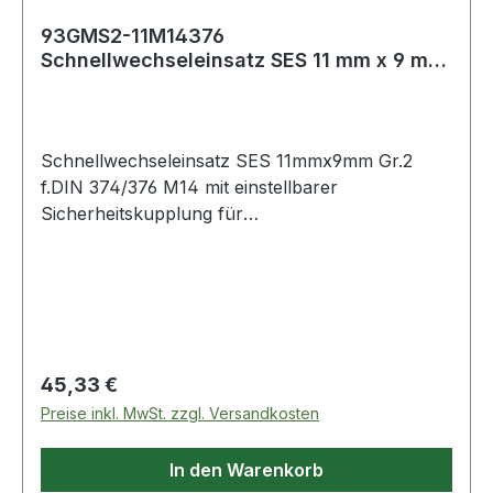
93GMS2-11M14376
Schnellwechseleinsatz SES 11 mm x 9 mm
Größe 2 für DIN 374/376
Schnellwechseleinsatz SES 11mmx9mm Gr.2
f.DIN 374/376 M14 mit einstellbarer
Sicherheitskupplung für
Drehmomentbegrenzung · zur Vermeidung von
Gewindebohrerbruch · die
Drehmomentübertragung erfolgt über den
Schaft-Vierkant · für unterschiedliche
Schaftmaße sind verschiedene Einsätze
erforderlich Weitere technische Eigenschaften: ·
Regulärer Preis:
45,33 €
L5: 34mm · D: 50mm · Größe: 2 · L4: 35mm · D1:
Preise inkl. MwSt. zzgl. Versandkosten
31mm
In den Warenkorb