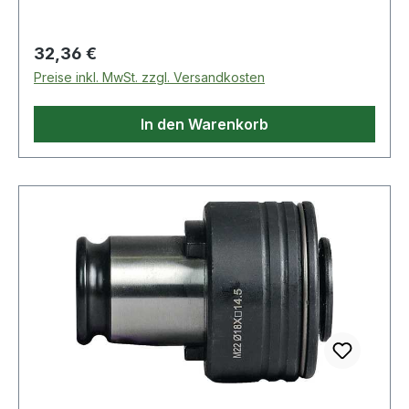
Schaftmaße sind verschiedene Einsätze
erforderlich Weitere technische Eigenschaften: ·
Regulärer Preis:
32,36 €
L5: 25,5mm · D: 32mm · Größe: 1 · L4: 21,5mm ·
Preise inkl. MwSt. zzgl. Versandkosten
D1: 19mm
In den Warenkorb