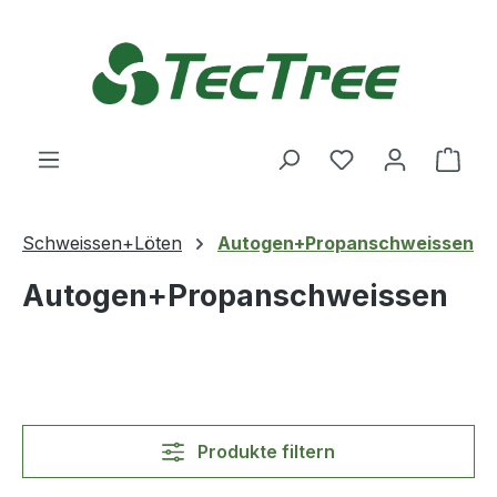
Zum Hauptinhalt springen
Du hast 0 Produ
Ware
Schweissen+Löten
Autogen+Propanschweissen
Autogen+Propanschweissen
Produkte filtern