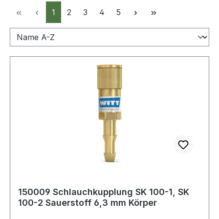
Seite
Seite
Seite
Seite
Seite
1
2
3
4
5
150009 Schlauchkupplung SK 100-1, SK
100-2 Sauerstoff 6,3 mm Körper