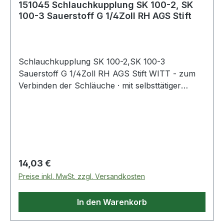
151045 Schlauchkupplung SK 100-2, SK
100-3 Sauerstoff G 1/4Zoll RH AGS Stift
Schlauchkupplung SK 100-2,SK 100-3
Sauerstoff G 1/4Zoll RH AGS Stift WITT - zum
Verbinden der Schläuche · mit selbsttätiger
Gassperre und Rücktrittventil - zum Anschluss
der Schläuche an der Entnahmestelle nach EN
561 - ISO 7289 · Anschluss EN 560 Weitere
technische Eigenschaften: · Abb.: 9
Regulärer Preis:
14,03 €
Preise inkl. MwSt. zzgl. Versandkosten
In den Warenkorb