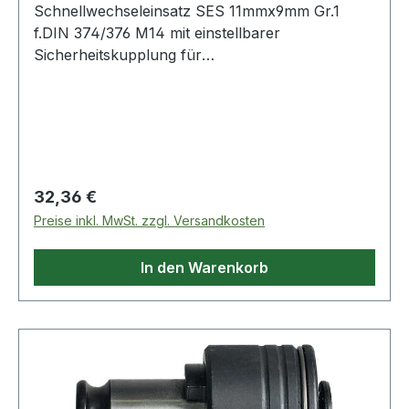
Schnellwechseleinsatz SES 11mmx9mm Gr.1
f.DIN 374/376 M14 mit einstellbarer
Sicherheitskupplung für
Drehmomentbegrenzung · zur Vermeidung von
Gewindebohrerbruch · die
Drehmomentübertragung erfolgt über den
Schaft-Vierkant · für unterschiedliche
Schaftmaße sind verschiedene Einsätze
erforderlich Weitere technische Eigenschaften: ·
Regulärer Preis:
32,36 €
L5: 25,5mm · D: 32mm · Größe: 1 · L4: 21,5mm ·
Preise inkl. MwSt. zzgl. Versandkosten
D1: 19mm
In den Warenkorb