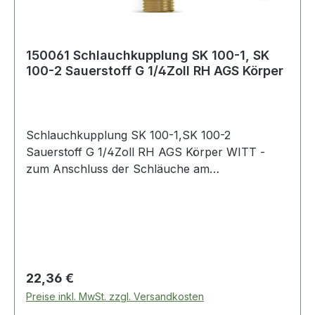
150061 Schlauchkupplung SK 100-1, SK
100-2 Sauerstoff G 1/4Zoll RH AGS Körper
Schlauchkupplung SK 100-1,SK 100-2
Sauerstoff G 1/4Zoll RH AGS Körper WITT -
zum Anschluss der Schläuche am
Brennerhandgriff · mit selbsttätiger Gassperre
und Rücktrittventil - zum Verbinden der
Schläuche · mit selbsttätiger Gassperre und
Rücktrittventil nach EN 561 - ISO 7289 ·
Anschluss EN 560 Weitere technische
Eigenschaften: · Abb.: 1
Regulärer Preis:
22,36 €
Preise inkl. MwSt. zzgl. Versandkosten