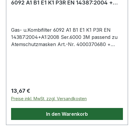
6092 A1 B1 E1 K1 P3R EN 14387:2004 +
A1:2008
Gas- u.Kombifilter 6092 A1 B1 E1 K1 P3R EN
14387:2004+A1:2008 Ser.6000 3M passend zu
Atemschutzmasken Art.-Nr. 4000370680 +
4000370690 + 4000 370 691 + 4000 370 675 +
4000 370 676 Weitere technische Eigenschaften:
· Ausführung: gegen organische, anorganische
und saure Gase, Ammoniak und Derivate,
Formaldehyd, Partikel (Werks-Bez. 6092) ·
Norm: EN 14387:2004 + A1:2008 · PSA-
Regulärer Preis:
13,67 €
Kategorie: III · prüfpflichtig: ja
Preise inkl. MwSt. zzgl. Versandkosten
In den Warenkorb