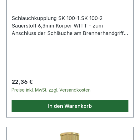
Schlauchkupplung SK 100-1,SK 100-2
Sauerstoff 6,3mm Körper WITT - zum
Anschluss der Schläuche am Brennerhandgriff ·
mit selbsttätiger Gassperre und Rücktrittventil -
zum Verbinden der Schläuche · mit selbsttätiger
Gassperre und Rücktrittventil nach EN 561 - ISO
7289 · Anschluss EN 560 Weitere technische
Eigenschaften: · Abb.: 2
Regulärer Preis:
22,36 €
Preise inkl. MwSt. zzgl. Versandkosten
In den Warenkorb