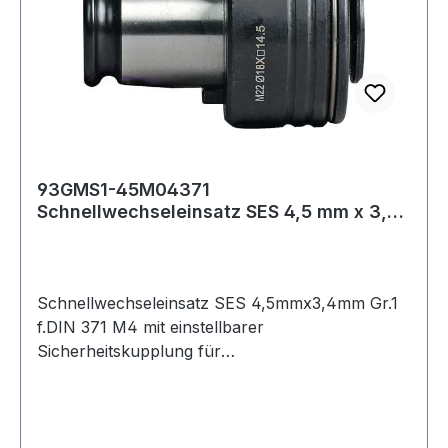
93GMS1-45M04371
Schnellwechseleinsatz SES 4,5 mm x 3,4
mm Größe 1 für DIN 371 M
Schnellwechseleinsatz SES 4,5mmx3,4mm Gr.1
f.DIN 371 M4 mit einstellbarer
Sicherheitskupplung für
Drehmomentbegrenzung · zur Vermeidung von
Gewindebohrerbruch · die
Drehmomentübertragung erfolgt über den
Schaft-Vierkant · für unterschiedliche