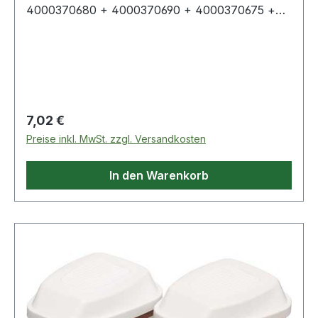
4000370680 + 4000370690 + 4000370675 +
4000 370 691 Weitere technische Eigenschaften:
· passend für: Serie 6000 · prüfpflichtig: ja
Regulärer Preis:
7,02 €
Preise inkl. MwSt. zzgl. Versandkosten
In den Warenkorb