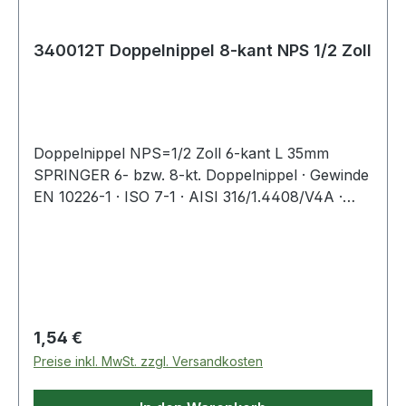
340012T Doppelnippel 8-kant NPS 1/2 Zoll
Doppelnippel NPS=1/2 Zoll 6-kant L 35mm
SPRINGER 6- bzw. 8-kt. Doppelnippel · Gewinde
EN 10226-1 · ISO 7-1 · AISI 316/1.4408/V4A ·
Präzisionsfeinwachsguss · Druckempfehlung
max. 20 bar/bei +20 °C Weitere technische
Eigenschaften: · L: 35mm
Regulärer Preis:
1,54 €
Preise inkl. MwSt. zzgl. Versandkosten