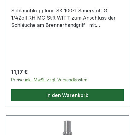
Schlauchkupplung SK 100-1 Sauerstoff G
1/4Zoll RH MG Stift WITT zum Anschluss der
Schläuche am Brennerhandgriff · mit
selbsttätiger Gassperre und Rücktrittventil nach
EN 561 - ISO 7289 · Anschluss EN 560 Weitere
technische Eigenschaften: · Abb.: 10
Regulärer Preis:
11,17 €
Preise inkl. MwSt. zzgl. Versandkosten
In den Warenkorb