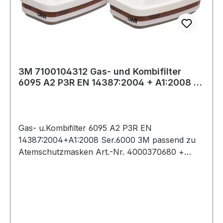
3M 7100104312 Gas- und Kombifilter
6095 A2 P3R EN 14387:2004 + A1:2008 f.
Serie
Gas- u.Kombifilter 6095 A2 P3R EN
14387:2004+A1:2008 Ser.6000 3M passend zu
Atemschutzmasken Art.-Nr. 4000370680 +
4000370690 + 4000 370 691 + 4000 370 675 +
4000 370 676 Weitere technische Eigenschaften:
· Ausführung: gegen organische Gase und
Dämpfe (Siedepunkt über 65 °C) und Partikel
(Werks-Bez. 6095) · Norm: EN 14387:2004 +