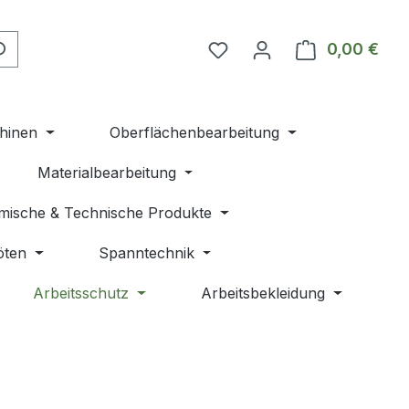
Du hast 0 Produkte auf 
0,00 €
Ware
hinen
Oberflächenbearbeitung
Materialbearbeitung
mische & Technische Produkte
öten
Spanntechnik
Arbeitsschutz
Arbeitsbekleidung