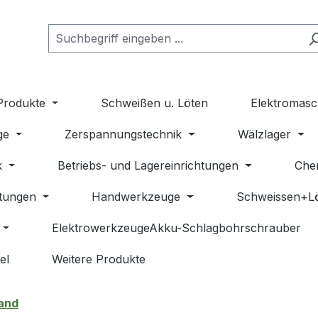
Produkte
Schweißen u. Löten
Elektromasc
ge
Zerspannungstechnik
Wälzlager
k
Betriebs- und Lagereinrichtungen
Che
stungen
Handwerkzeuge
Schweissen+L
ElektrowerkzeugeAkku-Schlagbohrschrauber
el
Weitere Produkte
and