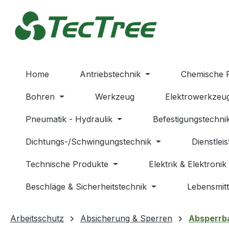
m Hauptinhalt springen
Zur Suche springen
Zur Hauptnavigation springen
Home
Antriebstechnik
Chemische 
Bohren
Werkzeug
Elektrowerkzeu
Pneumatik - Hydraulik
Befestigungstechni
Dichtungs-/Schwingungstechnik
Dienstlei
Technische Produkte
Elektrik & Elektronik
Beschläge & Sicherheitstechnik
Lebensmitt
Arbeitsschutz
Absicherung & Sperren
Absperrb