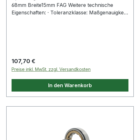
68mm Breite15mm FAG Weitere technische
Eigenschaften: · Toleranzklasse: Maßgenauigkeit
P4 bzw. ABEC 7, Laufgenauigkeit P2 bzw. ABEC
Regulärer Preis:
107,70 €
Preise inkl. MwSt. zzgl. Versandkosten
In den Warenkorb