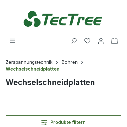
Zum Hauptinhalt springen
Du hast 0 Produ
Ware
Zerspannungstechnik
Bohren
Wechselschneidplatten
Wechselschneidplatten
Produkte filtern