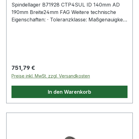
Spindellager B71928 CTP4SUL ID 140mm AD
190mm Breite24mm FAG Weitere technische
Eigenschaften: · Toleranzklasse: Maßgenauigkeit
P4 bzw. ABEC 7, Laufgenauigkeit P2 bzw. ABEC
Regulärer Preis:
751,79 €
Preise inkl. MwSt. zzgl. Versandkosten
In den Warenkorb