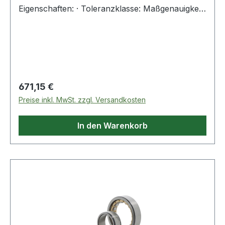
Eigenschaften: · Toleranzklasse: Maßgenauigkeit
P4 bzw. ABEC 7, Laufgenauigkeit P2 bzw. ABEC
Regulärer Preis:
671,15 €
Preise inkl. MwSt. zzgl. Versandkosten
In den Warenkorb