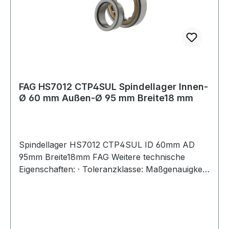
FAG HS7012 CTP4SUL Spindellager Innen-
Ø 60 mm Außen-Ø 95 mm Breite18 mm
Spindellager HS7012 CTP4SUL ID 60mm AD
95mm Breite18mm FAG Weitere technische
Eigenschaften: · Toleranzklasse: Maßgenauigkeit
P4 bzw. ABEC 7, Laufgenauigkeit P2 bzw. ABEC