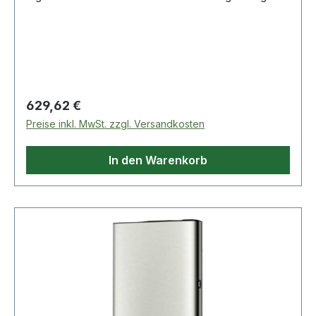
P4 bzw. ABEC 7, Laufgenauigkeit P2 bzw. ABEC
Regulärer Preis:
629,62 €
Preise inkl. MwSt. zzgl. Versandkosten
In den Warenkorb