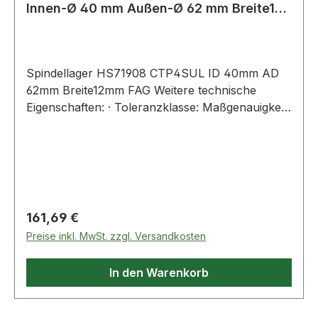
Innen-Ø 40 mm Außen-Ø 62 mm Breite12
mm
Spindellager HS71908 CTP4SUL ID 40mm AD
62mm Breite12mm FAG Weitere technische
Eigenschaften: · Toleranzklasse: Maßgenauigkeit
P4 bzw. ABEC 7, Laufgenauigkeit P2 bzw. ABEC
Regulärer Preis:
161,69 €
Preise inkl. MwSt. zzgl. Versandkosten
In den Warenkorb