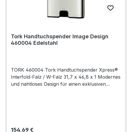
Tork Handtuchspender Image Design
460004 Edelstahl
TORK 460004 Tork Handtuchspender Xpress®
Interfold-Falz / W-Falz 31,7 x 46,8 x 1 Modernes
und nahtloses Design für einen exklusiven
Eindruck mit einem besonders schlankem
Design. Attraktiv und platzsparend mit
Fingerabdruckschutz.
Regulärer Preis:
154,69 €