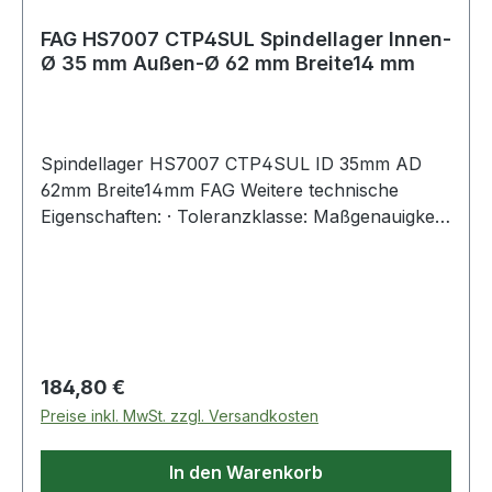
FAG HS7007 CTP4SUL Spindellager Innen-
Ø 35 mm Außen-Ø 62 mm Breite14 mm
Spindellager HS7007 CTP4SUL ID 35mm AD
62mm Breite14mm FAG Weitere technische
Eigenschaften: · Toleranzklasse: Maßgenauigkeit
P4 bzw. ABEC 7, Laufgenauigkeit P2 bzw. ABEC
Regulärer Preis:
184,80 €
Preise inkl. MwSt. zzgl. Versandkosten
In den Warenkorb