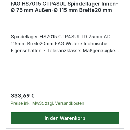
FAG HS7015 CTP4SUL Spindellager Innen-
Ø 75 mm Außen-Ø 115 mm Breite20 mm
Spindellager HS7015 CTP4SUL ID 75mm AD
115mm Breite20mm FAG Weitere technische
Eigenschaften: · Toleranzklasse: Maßgenauigkeit
P4 bzw. ABEC 7, Laufgenauigkeit P2 bzw. ABEC
Regulärer Preis:
333,69 €
Preise inkl. MwSt. zzgl. Versandkosten
In den Warenkorb