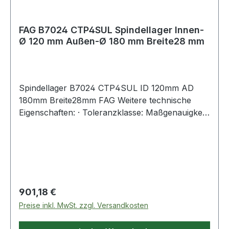
FAG B7024 CTP4SUL Spindellager Innen-
Ø 120 mm Außen-Ø 180 mm Breite28 mm
Spindellager B7024 CTP4SUL ID 120mm AD
180mm Breite28mm FAG Weitere technische
Eigenschaften: · Toleranzklasse: Maßgenauigkeit
P4 bzw. ABEC 7, Laufgenauigkeit P2 bzw. ABEC
Regulärer Preis:
901,18 €
Preise inkl. MwSt. zzgl. Versandkosten