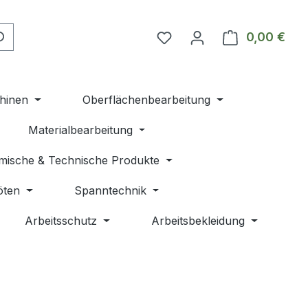
Du hast 0 Produkte auf 
0,00 €
Ware
hinen
Oberflächenbearbeitung
Materialbearbeitung
mische & Technische Produkte
öten
Spanntechnik
Arbeitsschutz
Arbeitsbekleidung