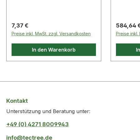
technische Eigenschaften: · Maß g:
125mm · Oberfläche: galvanisch
gelb verzinkt · Maß d: 20mm · Maß
Regulärer Preis:
Regulärer
7,37 €
584,64 
e: 57mm · Maß a: 200mm · Maß f:
Preise inkl. MwSt. zzgl. Versandkosten
Preise inkl
250mm · Maß b: 70mm · Maß c Ø:
15mm
In den Warenkorb
I
Kontakt
Unterstützung und Beratung unter:
+49 (0) 4271 8009943
info@tectree.de