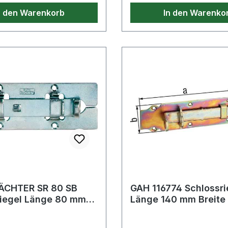
n den Warenkorb
In den Warenko
CHTER SR 80 SB
GAH 116774 Schlossri
änge 80 mm
Länge 140 mm Breite
4 mm Stahl verzinkt
gerade Stahl galvani