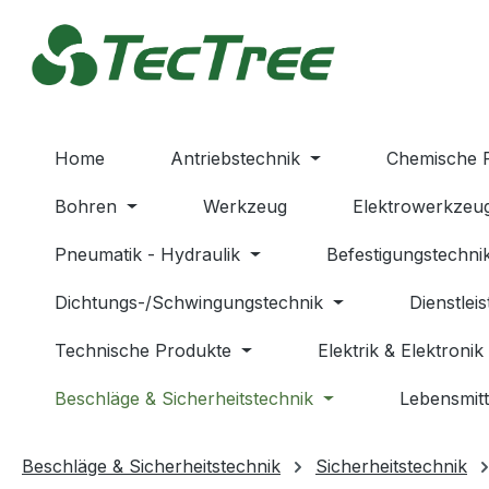
m Hauptinhalt springen
Zur Suche springen
Zur Hauptnavigation springen
Home
Antriebstechnik
Chemische 
Bohren
Werkzeug
Elektrowerkzeu
Pneumatik - Hydraulik
Befestigungstechni
Dichtungs-/Schwingungstechnik
Dienstlei
Technische Produkte
Elektrik & Elektronik
Beschläge & Sicherheitstechnik
Lebensmitt
Beschläge & Sicherheitstechnik
Sicherheitstechnik