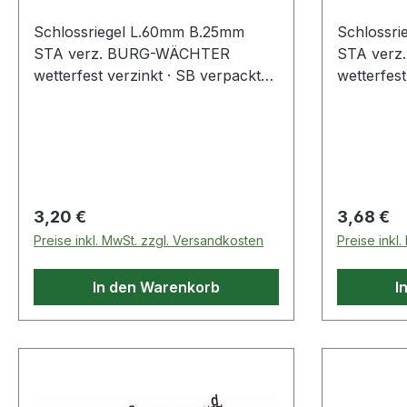
Schlossriegel L.60mm B.25mm
Schlossr
STA verz. BURG-WÄCHTER
STA ver
wetterfest verzinkt · SB verpackt
wetterfest
Weitere technische Eigenschaften: ·
Weitere te
Oberfläche: verzinkt
Oberfläche
Regulärer Preis:
Regulärer
3,20 €
3,68 €
Preise inkl. MwSt. zzgl. Versandkosten
Preise inkl
In den Warenkorb
I