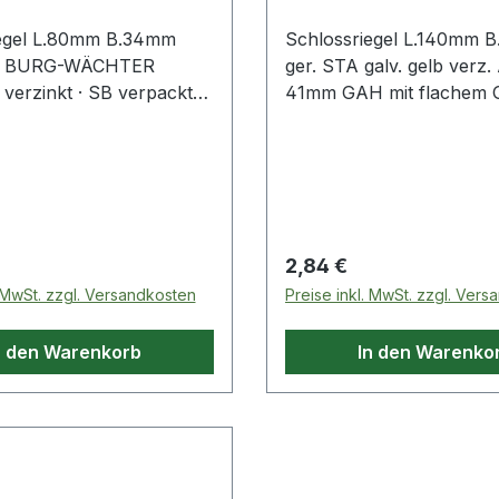
iegel L.80mm B.34mm
Schlossriegel L.140mm 
z. BURG-WÄCHTER
ger. STA galv. gelb verz
 verzinkt · SB verpackt
41mm GAH mit flachem Gr
chnische Eigenschaften: ·
versenkten Schraublöche
: verzinkt
Material: Stahl, Oberfläc
galvanisch gelb verzinkt ·
Ausführung: gerade , mit
befestigter Schlaufe Weit
technische Eigenschaften:
 Preis:
Regulärer Preis:
2,84 €
Oberfläche: galvanisch g
. MwSt. zzgl. Versandkosten
Preise inkl. MwSt. zzgl. Ver
verzinkt · Maß c: 20mm ·
16mm · Form: gerade · M
n den Warenkorb
In den Warenko
55mm · Maß a: 140mm · 
52mm