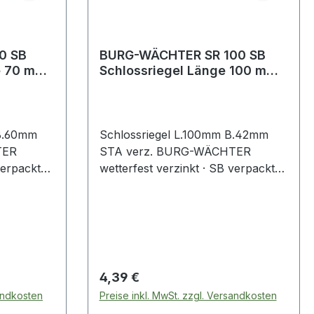
0 SB
BURG-WÄCHTER SR 100 SB
Schlossriegel Länge 100 mm
rzinkt
Breite 42 mm Stahl verzinkt
 B.60mm
Schlossriegel L.100mm B.42mm
TER
STA verz. BURG-WÄCHTER
verpackt
wetterfest verzinkt · SB verpackt
chaften: ·
Weitere technische Eigenschaften: ·
Oberfläche: verzinkt
Regulärer Preis:
4,39 €
sandkosten
Preise inkl. MwSt. zzgl. Versandkosten