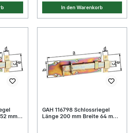
rb
In den Warenkorb
egel
GAH 116798 Schlossriegel
 52 mm
Länge 200 mm Breite 64 mm
sch gelb
gerade Stahl galvanisch gelb