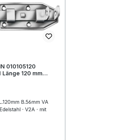
N 010105120
mm
6 mm Edelstahl
 L.120mm B.56mm VA
delstahl · V2A · mit