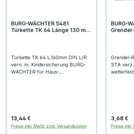
BURG-WÄCHTER 5481
BURG-WÄ
Türkette TK 64 Länge 130 mm
Grendel-Riegel
DIN links / rechts vernickelt
Breite 4
mit
Türkette TK 64 L.160mm DIN L/R
Grendel-
vern. m. Kindersicherung BURG-
STA ver
WÄCHTER für Haus-
wetterfest
Eingangstüren und Wohnungs-
Weitere te
Abschlusstüren ? Schiene mit
Oberfläche
integriertem Federwiderstand als
Kindersicherung ? mit
Kettenaufhängung ? Kettenlänge 13
cm Weitere technische
Regulärer Preis:
Regulärer
13,44 €
3,68 €
Eigenschaften: · passend für:
Preise inkl. MwSt. zzgl. Versandkosten
Preise inkl
Haus-Eingangstüren und