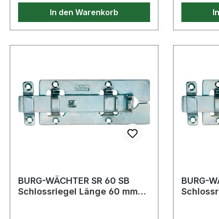
Wohnungs-Abschlusstüren
In den Warenkorb
I
BURG-WÄCHTER SR 60 SB
BURG-WÄ
Schlossriegel Länge 60 mm
Schlossriegel L
Breite 25 mm Stahl verzinkt
Breite 3