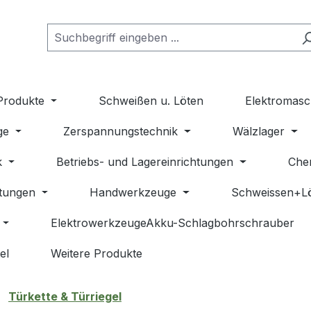
Produkte
Schweißen u. Löten
Elektromasc
ge
Zerspannungstechnik
Wälzlager
k
Betriebs- und Lagereinrichtungen
Che
stungen
Handwerkzeuge
Schweissen+L
ElektrowerkzeugeAkku-Schlagbohrschrauber
el
Weitere Produkte
Türkette & Türriegel