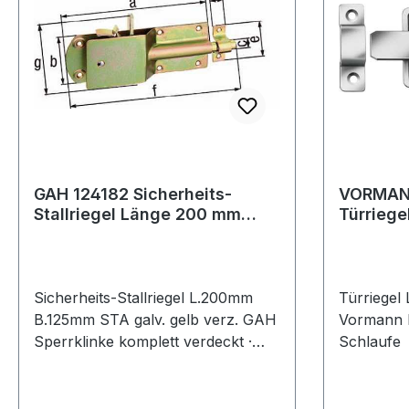
GAH 124182 Sicherheits-
VORMAN
Stallriegel Länge 200 mm
Türriegel Länge 120 
Breite 125 mm Stahl
Breite 5
galvanisch
Sicherheits-Stallriegel L.200mm
Türriegel
B.125mm STA galv. gelb verz. GAH
Vormann E
Sperrklinke komplett verdeckt ·
Schlaufe
Material: Stahl, Oberfläche:
galvanisch gelb verzinkt mit
befestigter Schlaufe Weitere