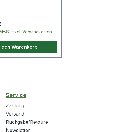
 Preis:
€
. MwSt. zzgl. Versandkosten
n den Warenkorb
Service
Zahlung
Versand
Rückgabe/Retoure
Newsletter