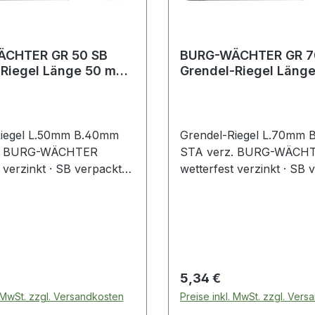
CHTER GR 50 SB
BURG-WÄCHTER GR 7
 Länge 50 mm
Grendel-Riegel Länge 70 mm
0 mm Stahl verzinkt
Breite 60 mm Stahl ve
Riegel L.50mm B.40mm
Grendel-Riegel L.70mm
z. BURG-WÄCHTER
STA verz. BURG-WÄCH
 verzinkt · SB verpackt
wetterfest verzinkt · SB 
chnische Eigenschaften: ·
Weitere technische Eigens
: verzinkt
Oberfläche: verzinkt
 Preis:
Regulärer Preis:
5,34 €
. MwSt. zzgl. Versandkosten
Preise inkl. MwSt. zzgl. Ver