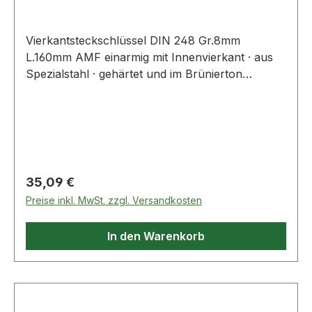
Vierkantsteckschlüssel DIN 248 Gr.8mm
L.160mm AMF einarmig mit Innenvierkant · aus
Spezialstahl · gehärtet und im Brünierton
angelassen Weitere technische Eigenschaften: ·
Gewicht: 85g
Regulärer Preis:
35,09 €
Preise inkl. MwSt. zzgl. Versandkosten
In den Warenkorb