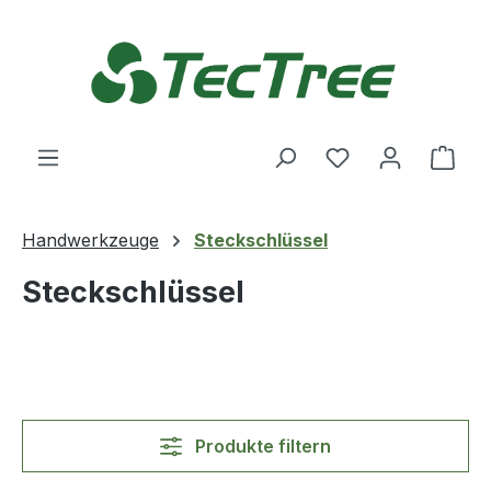
Zum Hauptinhalt springen
Du hast 0 Produ
Ware
Handwerkzeuge
Steckschlüssel
Steckschlüssel
Produkte filtern