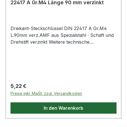
22417 A Gr.M4 Länge 90 mm verzinkt
Dreikant-Steckschlüssel DIN 22417 A Gr.M4
L.90mm verz.AMF aus Spezialstahl · Schaft und
Drehstift verzinkt Weitere technische
Eigenschaften: · Oberfläche: verzinkt · Material:
Spezialstahl
Regulärer Preis:
5,22 €
Preise inkl. MwSt. zzgl. Versandkosten
In den Warenkorb