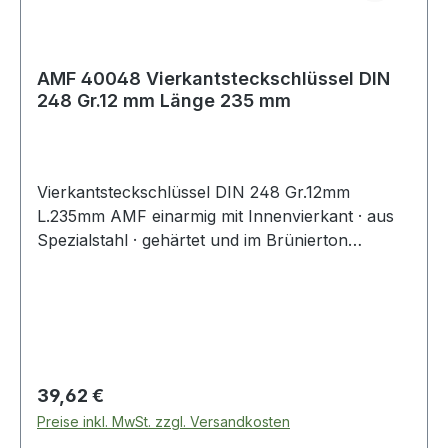
AMF 40048 Vierkantsteckschlüssel DIN
248 Gr.12 mm Länge 235 mm
Vierkantsteckschlüssel DIN 248 Gr.12mm
L.235mm AMF einarmig mit Innenvierkant · aus
Spezialstahl · gehärtet und im Brünierton
angelassen Weitere technische Eigenschaften: ·
Gewicht: 275g
Regulärer Preis:
39,62 €
Preise inkl. MwSt. zzgl. Versandkosten