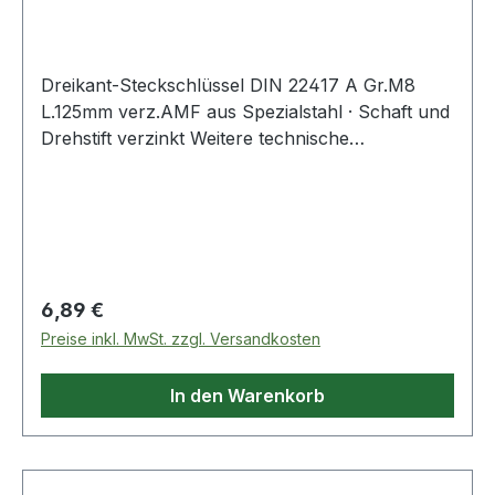
Dreikant-Steckschlüssel DIN 22417 A Gr.M8
L.125mm verz.AMF aus Spezialstahl · Schaft und
Drehstift verzinkt Weitere technische
Eigenschaften: · Oberfläche: verzinkt · Material:
Spezialstahl
Regulärer Preis:
6,89 €
Preise inkl. MwSt. zzgl. Versandkosten
In den Warenkorb