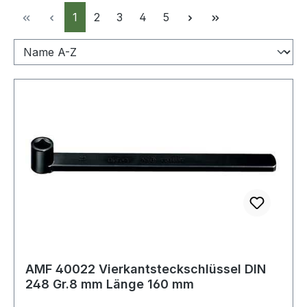
Seite
Seite
Seite
Seite
Seite
1
2
3
4
5
AMF 40022 Vierkantsteckschlüssel DIN
248 Gr.8 mm Länge 160 mm