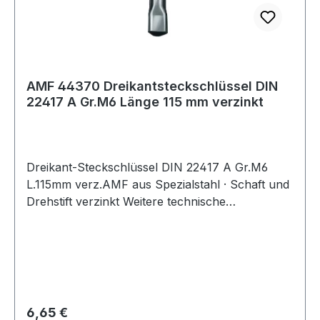
AMF 44370 Dreikantsteckschlüssel DIN
22417 A Gr.M6 Länge 115 mm verzinkt
Dreikant-Steckschlüssel DIN 22417 A Gr.M6
L.115mm verz.AMF aus Spezialstahl · Schaft und
Drehstift verzinkt Weitere technische
Eigenschaften: · Oberfläche: verzinkt · Material:
Spezialstahl
Regulärer Preis:
6,65 €