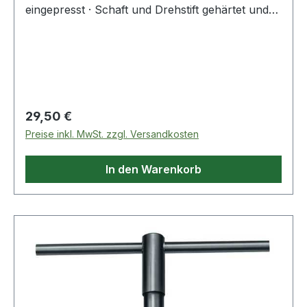
eingepresst · Schaft und Drehstift gehärtet und
im Brünierton angelassen Weitere technische
Eigenschaften: · Drehstift: 250 x 12mm · Material:
Spezialstahl
Regulärer Preis:
29,50 €
Preise inkl. MwSt. zzgl. Versandkosten
In den Warenkorb