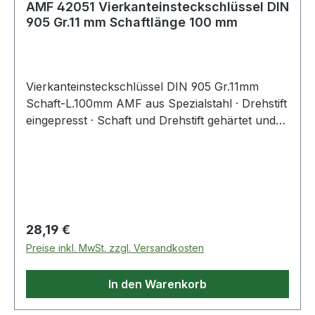
AMF 42051 Vierkanteinsteckschlüssel DIN
905 Gr.11 mm Schaftlänge 100 mm
Vierkanteinsteckschlüssel DIN 905 Gr.11mm
Schaft-L.100mm AMF aus Spezialstahl · Drehstift
eingepresst · Schaft und Drehstift gehärtet und
im Brünierton angelassen Weitere technische
Eigenschaften: · Drehstift: 200 x 11mm · Material:
Spezialstahl
Regulärer Preis:
28,19 €
Preise inkl. MwSt. zzgl. Versandkosten
In den Warenkorb