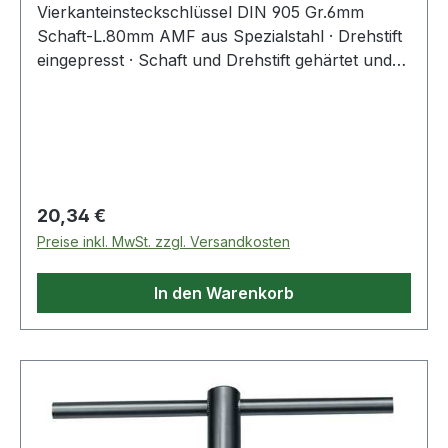
Vierkanteinsteckschlüssel DIN 905 Gr.6mm
Schaft-L.80mm AMF aus Spezialstahl · Drehstift
eingepresst · Schaft und Drehstift gehärtet und
im Brünierton angelassen Weitere technische
Eigenschaften: · Drehstift: 160 x 6mm · Material:
Spezialstahl
Regulärer Preis:
20,34 €
Preise inkl. MwSt. zzgl. Versandkosten
In den Warenkorb