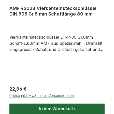
AMF 42028 Vierkanteinsteckschlüssel
DIN 905 Gr.8 mm Schaftlänge 80 mm
Vierkanteinsteckschlüssel DIN 905 Gr.8mm
Schaft-L.80mm AMF aus Spezialstahl · Drehstift
eingepresst · Schaft und Drehstift gehärtet und
im Brünierton angelassen Weitere technische
Eigenschaften: · Drehstift: 180 x 9mm · Material:
Spezialstahl
Regulärer Preis:
22,96 €
Preise inkl. MwSt. zzgl. Versandkosten
In den Warenkorb