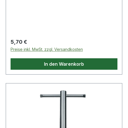
Eigenschaften: · Oberfläche: verzinkt · Material:
Spezialstahl
Regulärer Preis:
5,70 €
Preise inkl. MwSt. zzgl. Versandkosten
In den Warenkorb