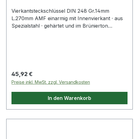
Vierkantsteckschlüssel DIN 248 Gr.14mm
L.270mm AMF einarmig mit Innenvierkant · aus
Spezialstahl · gehärtet und im Brünierton
angelassen Weitere technische Eigenschaften: ·
Gewicht: 420g
Regulärer Preis:
45,92 €
Preise inkl. MwSt. zzgl. Versandkosten
In den Warenkorb