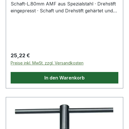
Schaft-L.80mm AMF aus Spezialstahl · Drehstift
eingepresst · Schaft und Drehstift gehärtet und
im Brünierton angelassen Weitere technische
Eigenschaften: · Drehstift: 180 x 9mm · Material:
Spezialstahl
Regulärer Preis:
25,22 €
Preise inkl. MwSt. zzgl. Versandkosten
In den Warenkorb