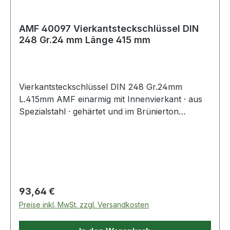
AMF 40097 Vierkantsteckschlüssel DIN
248 Gr.24 mm Länge 415 mm
Vierkantsteckschlüssel DIN 248 Gr.24mm
L.415mm AMF einarmig mit Innenvierkant · aus
Spezialstahl · gehärtet und im Brünierton
angelassen Weitere technische Eigenschaften: ·
Gewicht: 975g
Regulärer Preis:
93,64 €
Preise inkl. MwSt. zzgl. Versandkosten