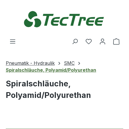
Zum Hauptinhalt springen
Du hast 0 Produ
Ware
Pneumatik - Hydraulik
SMC
Spiralschläuche, Polyamid/Polyurethan
Spiralschläuche,
Polyamid/Polyurethan