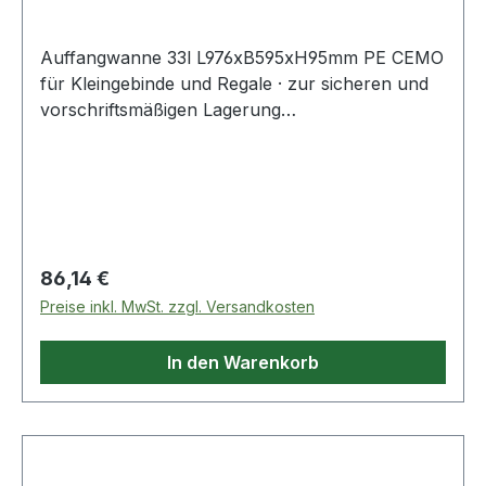
Auffangwanne 33l L976xB595xH95mm PE CEMO
für Kleingebinde und Regale · zur sicheren und
vorschriftsmäßigen Lagerung
gewässergefährdenden Flüssigkeiten der GHS-
Kategorien 1-4 · aus Polyethylen · sehr beständig
gegen Laugen, Öle und Säuren · ohne PE-Rost ·
stapelbar · konzipiert für verschiedene
Regaltiefen · mit DIBT-Zulassung Nr. Z-40.22-
601Weitere technische Eigenschaften:· für
Regulärer Preis:
86,14 €
Holmlänge: 1000mm
Preise inkl. MwSt. zzgl. Versandkosten
In den Warenkorb