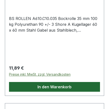
BS ROLLEN A610.C10.035 Bockrolle 35 mm 100
kg Polyurethan 90 +/- 3 Shore A Kugellager 60
x 60 mm Stahl Gabel aus Stahlblech,
zweireihiger Kugelkranz im Gabelkopf,
Lauffläche Polyurethan 90+/-3 Shore A, niedrige
Bauhöhe, hohe Tragkraft, Kugellager · sehr
hoher Rollwiederstand und sehr hohe
Verschleißbeständigkeit · mit
PlattenbefestigungWeitere technische
Regulärer Preis:
11,89 €
Eigenschaften:· Oberfläche Gehäuse: verzinkt·
Preise inkl. MwSt. zzgl. Versandkosten
Schraubloch-Ø: 7mm· Befestigungsart: mit
Anschraubplatte· Bauhöhe: 58mm·
In den Warenkorb
Schraublochentfernung: 48x48/38x38mm·
Arbeitstemperatur: -20 bis +70°C· Material
Gehäuse: Stahlblech verzinkt· Plattenlänge:
60mm· Radkörper: Stahl