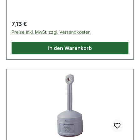
Eigenschaften: · Farbe: transparent · Material:
Polypropylen
Regulärer Preis:
7,13 €
Preise inkl. MwSt. zzgl. Versandkosten
In den Warenkorb