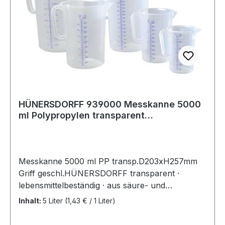
HÜNERSDORFF 939000 Messkanne 5000
ml Polypropylen transparent
D203xH257mm Griff
Messkanne 5000 ml PP transp.D203xH257mm
Griff geschl.HÜNERSDORFF transparent ·
lebensmittelbeständig · aus säure- und
chemikalienbeständigem Polypropylen ·
Inhalt:
5 Liter
(1,43 € / 1 Liter)
geschlossener Griff · mit eingespritzter und blau
geprägter Skala Weitere technische