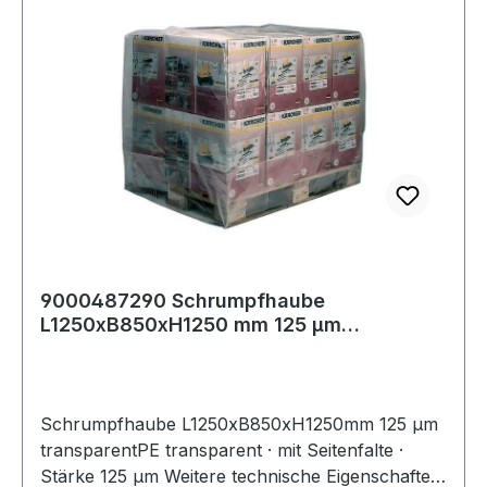
Innenverarbeitung bieten viel Stauraum und
Funktionalität. Weitere Produkte im Bereich
4PROTECT® Softshelljacke MONTANA
9000487290 Schrumpfhaube
L1250xB850xH1250 mm 125 µm
transparent Polyethylen
Schrumpfhaube L1250xB850xH1250mm 125 µm
transparentPE transparent · mit Seitenfalte ·
Stärke 125 µm Weitere technische Eigenschaften: