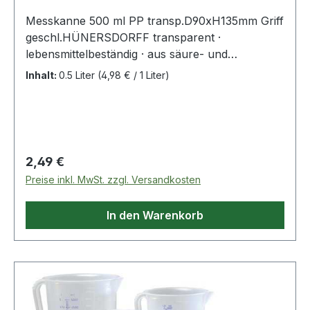
Messkanne 500 ml PP transp.D90xH135mm Griff
geschl.HÜNERSDORFF transparent ·
lebensmittelbeständig · aus säure- und
chemikalienbeständigem Polypropylen ·
Inhalt:
0.5 Liter
(4,98 € / 1 Liter)
geschlossener Griff · mit eingespritzter und blau
geprägter Skala Weitere technische
Eigenschaften: · Farbe: transparent · Material:
Polypropylen
Regulärer Preis:
2,49 €
Preise inkl. MwSt. zzgl. Versandkosten
In den Warenkorb