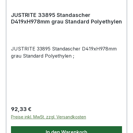
JUSTRITE 33895 Standascher
D419xH978mm grau Standard Polyethylen
JUSTRITE 33895 Standascher D419xH978mm
grau Standard Polyethylen ;
Regulärer Preis:
92,33 €
Preise inkl. MwSt. zzgl. Versandkosten
In den Warenkorb