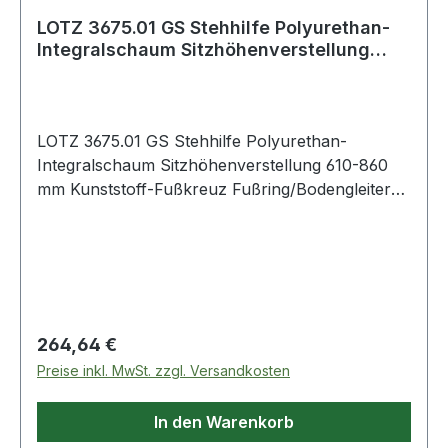
LOTZ 3675.01 GS Stehhilfe Polyurethan-
Integralschaum Sitzhöhenverstellung
610-8
LOTZ 3675.01 GS Stehhilfe Polyurethan-
Integralschaum Sitzhöhenverstellung 610-860
mm Kunststoff-Fußkreuz Fußring/Bodengleiter
Sitz: PU, blau · strapazierfähig · 370 mm breit ·
Sitzhöhenverstellung mittels abgedeckter
Gasdruckfeder: 610-860 mm · Neigeverstellung:
15 ° · Hebelauslösung · Fußkreuz: Kunststoff,
Ø 630 mmmit Fußring
Regulärer Preis:
264,64 €
Preise inkl. MwSt. zzgl. Versandkosten
In den Warenkorb