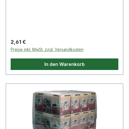
· Farbe: transparent · Stärke: 125µm
Regulärer Preis:
2,61 €
Preise inkl. MwSt. zzgl. Versandkosten
In den Warenkorb