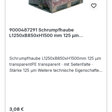
9000487291 Schrumpfhaube
L1250xB850xH1500 mm 125 µm
transparent Polyethylen
Schrumpfhaube L1250xB850xH1500mm 125 µm
transparentPE transparent · mit Seitenfalte ·
Stärke 125 µm Weitere technische Eigenschaften:
· Farbe: transparent · Stärke: 125µm
Regulärer Preis:
3,08 €