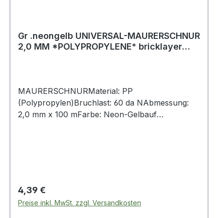
Gr .neongelb UNIVERSAL-MAURERSCHNUR
2,0 MM *POLYPROPYLENE* bricklayer
cord
MAURERSCHNURMaterial: PP
(Polypropylen)Bruchlast: 60 da NAbmessung:
2,0 mm x 100 mFarbe: Neon-Gelbauf
Spulegeflochten Weitere Produkte im Bereich
Maurerschnur
Regulärer Preis:
4,39 €
Preise inkl. MwSt. zzgl. Versandkosten