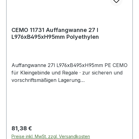
CEMO 11731 Auffangwanne 27 l
L976xB495xH95mm Polyethylen
Auffangwanne 27l L976xB495xH95mm PE CEMO
für Kleingebinde und Regale · zur sicheren und
vorschriftsmäßigen Lagerung
gewässergefährdenden Flüssigkeiten der GHS-
Kategorien 1-4 · aus Polyethylen · sehr beständig
gegen Laugen, Öle und Säuren · ohne PE-Rost ·
stapelbar · konzipiert für verschiedene
Regaltiefen · mit DIBT-Zulassung Nr. Z-40.22-
601Weitere technische Eigenschaften:· für
Regulärer Preis:
81,38 €
Holmlänge: 1000mm
Preise inkl. MwSt. zzgl. Versandkosten