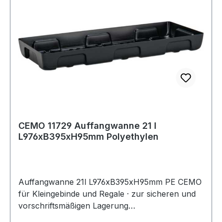
CEMO 11729 Auffangwanne 21 l
L976xB395xH95mm Polyethylen
Auffangwanne 21l L976xB395xH95mm PE CEMO
für Kleingebinde und Regale · zur sicheren und
vorschriftsmäßigen Lagerung
gewässergefährdenden Flüssigkeiten der GHS-