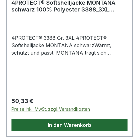
4PROTECT® Softshelljacke MONTANA
schwarz 100% Polyester 3388_3XL
Gr.3XL
4PROTECT® 3388 Gr. 3XL 4PROTECT®
Softshelljacke MONTANA schwarzWärmt,
schützt und passt. MONTANA trägt sich
besonders angenehm durch die Verbindung von
elastischem Gewebe mit körpernaher
Schnittform und ergonomisch geformten
Ärmeln. Das robuste Ripstop-Gewebe, eine
laminierte Funktionsmembran und die
abzippbare Sturmkapuze lassen Wind, Kälte und
Regulärer Preis:
50,33 €
Feuchtigkeit draußen. Das Ripstop-Gewebe
Preise inkl. MwSt. zzgl. Versandkosten
verhindert außerdem ein Weiterreißen bei
Beschädigungen, die Besätze am Saum und den
In den Warenkorb
Ärmelmanschetten das Abstoßen der
Saumkanten und sorgen damit für Langlebigkeit.