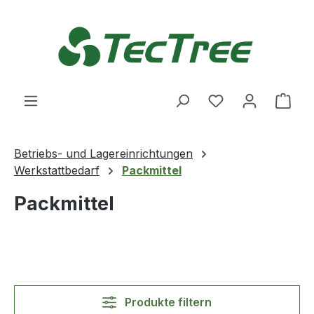
Zum Hauptinhalt springen
Du hast 0 Produ
Ware
Betriebs- und Lagereinrichtungen
Werkstattbedarf
Packmittel
Packmittel
Produkte filtern