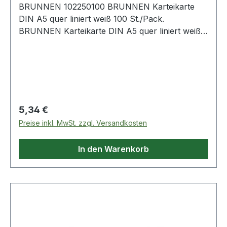
BRUNNEN 102250100 BRUNNEN Karteikarte
DIN A5 quer liniert weiß 100 St./Pack.
BRUNNEN Karteikarte DIN A5 quer liniert weiß
100 St./Pack.
Regulärer Preis:
5,34 €
Preise inkl. MwSt. zzgl. Versandkosten
In den Warenkorb