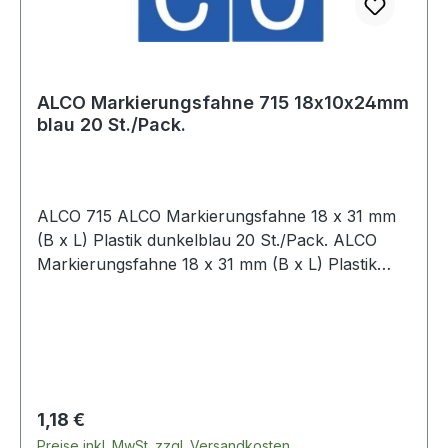
ALCO Markierungsfahne 715 18x10x24mm
blau 20 St./Pack.
ALCO 715 ALCO Markierungsfahne 18 x 31 mm
(B x L) Plastik dunkelblau 20 St./Pack. ALCO
Markierungsfahne 18 x 31 mm (B x L) Plastik
weiß 20 St./Pack.
Regulärer Preis:
1,18 €
Preise inkl. MwSt. zzgl. Versandkosten