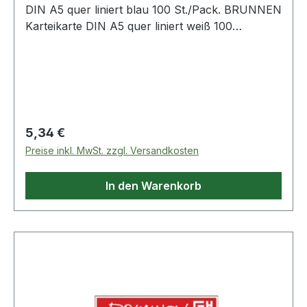
DIN A5 quer liniert blau 100 St./Pack. BRUNNEN
Karteikarte DIN A5 quer liniert weiß 100
St./Pack.
Regulärer Preis:
5,34 €
Preise inkl. MwSt. zzgl. Versandkosten
In den Warenkorb