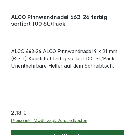
ALCO Pinnwandnadel 663-26 farbig
sortiert 100 St./Pack.
ALCO 663-26 ALCO Pinnwandnadel 9 x 21 mm
(Ø x L) Kunststoff farbig sortiert 100 St./Pack.
Unentbehrbare Helfer auf dem Schreibtisch.
Regulärer Preis:
2,13 €
Preise inkl. MwSt. zzgl. Versandkosten