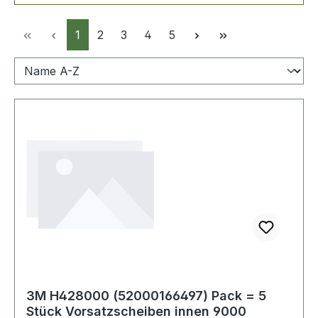
Seite
Seite
Seite
Seite
Seite
1
2
3
4
5
3M H428000 (52000166497) Pack = 5
Stück Vorsatzscheiben innen 9000