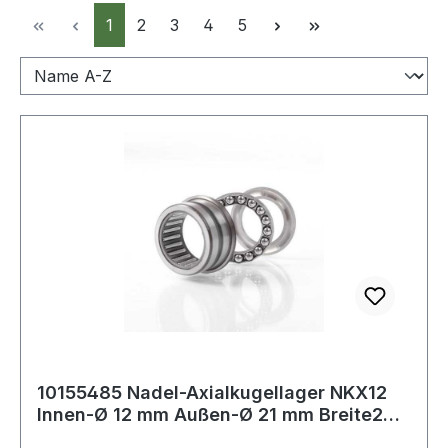
Seite
Seite
Seite
Seite
Seite
1
2
3
4
5
10155485 Nadel-Axialkugellager NKX12
Innen-Ø 12 mm Außen-Ø 21 mm Breite23
mm -20