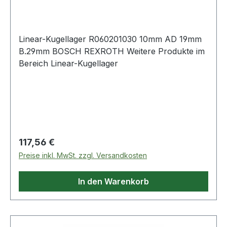
29 mm
Linear-Kugellager R060201030 10mm AD 19mm
B.29mm BOSCH REXROTH Weitere Produkte im
Bereich Linear-Kugellager
Regulärer Preis:
117,56 €
Preise inkl. MwSt. zzgl. Versandkosten
In den Warenkorb