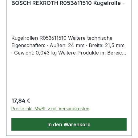
BOSCH REXROTH R053611510 Kugelrolle -
Kugelrollen R053611510 Weitere technische
Eigenschaften: · Außen: 24 mm · Breite: 21,5 mm
· Gewicht: 0,043 kg Weitere Produkte im Bereich
Kugelrolle
Regulärer Preis:
17,84 €
Preise inkl. MwSt. zzgl. Versandkosten
In den Warenkorb