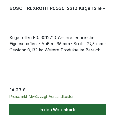
BOSCH REXROTH R053012210 Kugelrolle -
Kugelrollen R053012210 Weitere technische
Eigenschaften: · Außen: 36 mm · Breite: 29,3 mm ·
Gewicht: 0,132 kg Weitere Produkte im Bereich
Kugelrolle
Regulärer Preis:
14,27 €
Preise inkl. MwSt. zzgl. Versandkosten
In den Warenkorb