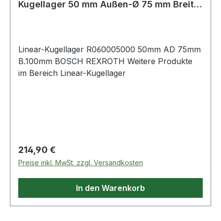
Kugellager 50 mm Außen-Ø 75 mm Breite
100 mm
Linear-Kugellager R060005000 50mm AD 75mm
B.100mm BOSCH REXROTH Weitere Produkte
im Bereich Linear-Kugellager
Regulärer Preis:
214,90 €
Preise inkl. MwSt. zzgl. Versandkosten
In den Warenkorb