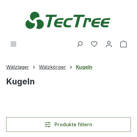
Zum Hauptinhalt springen
Du hast 0 Produ
Ware
Wälzlager
Wälzkörper
Kugeln
Kugeln
Produkte filtern