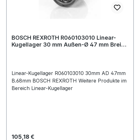
BOSCH REXROTH R060103010 Linear-
Kugellager 30 mm Außen-Ø 47 mm Breite
68 mm
Linear-Kugellager R060103010 30mm AD 47mm
B.68mm BOSCH REXROTH Weitere Produkte im
Bereich Linear-Kugellager
Regulärer Preis:
105,18 €