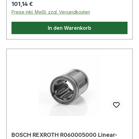
Regulärer Preis:
101,14 €
Preise inkl. MwSt. zzgl. Versandkosten
In den Warenkorb
BOSCH REXROTH R060005000 Linear-