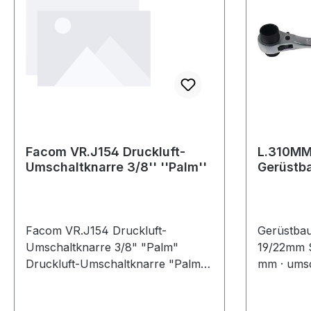
einWeiter
Eigenschaf
Gestell: S
Räder und
Gesamthö
Gesamtbre
165mm· G
Facom VR.J154 Druckluft-
L.310MM
Umschaltknarre 3/8'' ''Palm''
Gerüstb
Gesamtl
mm
Facom VR.J154 Druckluft-
Gerüstba
Umschaltknarre 3/8" "Palm"
19/22mm S
Druckluft-Umschaltknarre "Palm"
mm · umsc
| Composite | Abtrieb
Außenvierkant 10 mm (3/8") | 240