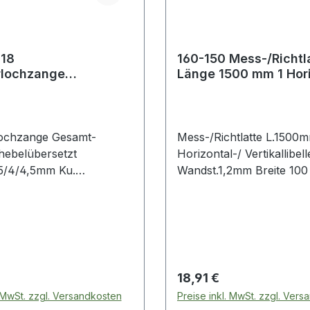
18
160-150 Mess-/Richtl
rlochzange
Länge 1500 mm 1 Hori
änge 250 mm
Vertikallibelle Wands
setzt 2 / 2,5 / 3 / 3,
lochzange Gesamt-
Mess-/Richtlatte L.1500m
ebelübersetzt
Horizontal-/ Vertikallibell
,5/4/4,5mm Ku.
Wandst.1,2mm Breite 100 
etzt · mit 6
mm · mit Mittelsteg und
lbaren Lochpfeifen aus
Abschlusskappen · mit 2
m Stahlblech ·
Handgriffen · mit 2 Libell
r · vernickelt · mit
(waagerecht und senkrech
chen Kunststoffgriffen ·
Wasserwaage einsetzbar 
tersparnis ·
Genauigkeit der Wasserw
 Preis:
Regulärer Preis:
18,91 €
ich 2 / 2,5 / 3 / 3,5 / 4 /
mm auf 1 m = 0,5 - 1 mm
. MwSt. zzgl. Versandkosten
Preise inkl. MwSt. zzgl. Ver
technische Eigenschaften