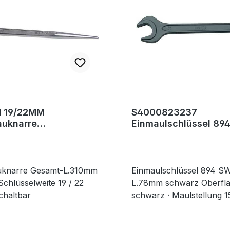
e technische
einWeitere technische
ten:· Gewicht: 8,5kg·
Eigenschaften:· Gewicht: 
tahlrohr· Ausstattung:
Gestell: Stahlrohr· Aussta
 Bügel klappbar·
Räder und Bügel klappba
he: 900mm·
Gesamthöhe: 900mm·
ite: 400mm· Ladehöhe:
Gesamtbreite: 440mm· L
esamtlänge: 630mm
175mm· Gesamtlänge: 7
 19/22MM
S4000823237
auknarre
Einmaulschlüssel 89
änge 310 mm 19 / 22
Schlüsselweite 7 mm
78 mm schwarz
uknarre Gesamt-L.310mm
Einmaulschlüssel 894 
chlüsselweite 19 / 22
L.78mm schwarz Oberfl
haltbar
schwarz · Maulstellung 15
894 / ISO 3318 Weitere t
Eigenschaften: · Länge: 