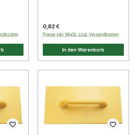
erial:
Oberfläche: schwarz · Material:
15°
CV-Stahl · Maulstellung: 15°
Regulärer Preis:
0,82 €
sandkosten
Preise inkl. MwSt. zzgl. Versandkosten
rb
In den Warenkorb