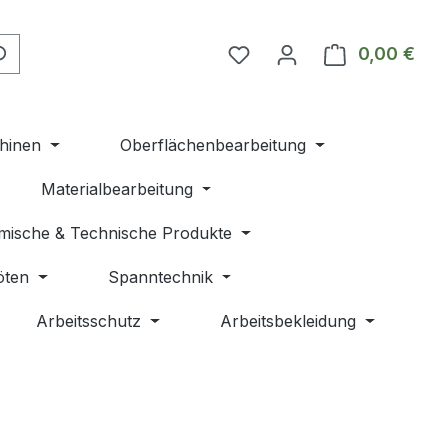
Du hast 0 Produkte auf 
0,00 €
Ware
hinen
Oberflächenbearbeitung
Materialbearbeitung
mische & Technische Produkte
öten
Spanntechnik
Arbeitsschutz
Arbeitsbekleidung