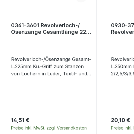
0361-3601 Revolverloch-/
0930-37
Ösenzange Gesamtlänge 225
Revolve
mm Kunststoffgriff
Gesamtl
hebelüber
Revolverloch-/Ösenzange Gesamt-
Revolver
L.225mm Ku.-Griff zum Stanzen
L.250mm h
von Löchern in Leder, Textil- und
2/2,5/3/3
Kunststoffmaterial · mit 3
hebelübers
Lochpfeifen: Ø 4,0 / 5,0 / 4,5 mm
auswechse
und 3 Ösenpressen: Ø 4,5 / 5,0 /
hochfeste
5,5 mm · aus hochfestem
Sichtfenste
Stahlblech · vernickelt · mit
ergonomis
Öffnungsfeder und Sperrklinke ·
70 % Kraf
Regulärer Preis:
Regulärer
14,51 €
20,10 €
Kunststoffgriff
Arbeitsbere
Preise inkl. MwSt. zzgl. Versandkosten
Preise inkl
4,5 mm Ø