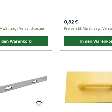
Oberfläche: schwarz · Mat
CV-Stahl · Maulstellung: 
 Preis:
Regulärer Preis:
0,82 €
. MwSt. zzgl. Versandkosten
Preise inkl. MwSt. zzgl. Ver
n den Warenkorb
In den Warenko