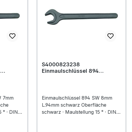
9,5kg·
ttung:
r·
adehöhe:
05mm
S4000823238
4
Einmaulschlüssel 894
 Länge
Schlüsselweite 8 mm Länge
94 mm schwarz
SW 7mm
Einmaulschlüssel 894 SW 8mm
äche
L.94mm schwarz Oberfläche
 ° · DIN
schwarz · Maulstellung 15 ° · DIN
echnische
894 / ISO 3318 Weitere technische
78mm ·
Eigenschaften: · Länge: 94mm ·