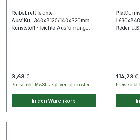
Reibebrett leichte
Plattform
Ausf.Ku.L340xB120/140xS20mm
L630xB40
Kunststoff · leichte Ausführung
Räder u.B
Weitere technische Eigenschaften: ·
Plattform
Material: Kunststoff
Kunststof
Dokument
Schiebebüg
Griffberei
auszieh- 
Regulärer Preis:
Regulärer
3,68 €
114,23 €
Bereifung,
Preise inkl. MwSt. zzgl. Versandkosten
Preise inkl
Bockrolle
automatis
In den Warenkorb
I
zusammen
hoch · A
Verstauen
Schiebebü
die Räder