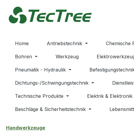
m Hauptinhalt springen
Zur Suche springen
Zur Hauptnavigation springen
Home
Antriebstechnik
Chemische 
Bohren
Werkzeug
Elektrowerkzeu
Pneumatik - Hydraulik
Befestigungstechni
Dichtungs-/Schwingungstechnik
Dienstlei
Technische Produkte
Elektrik & Elektronik
Beschläge & Sicherheitstechnik
Lebensmitt
Handwerkzeuge