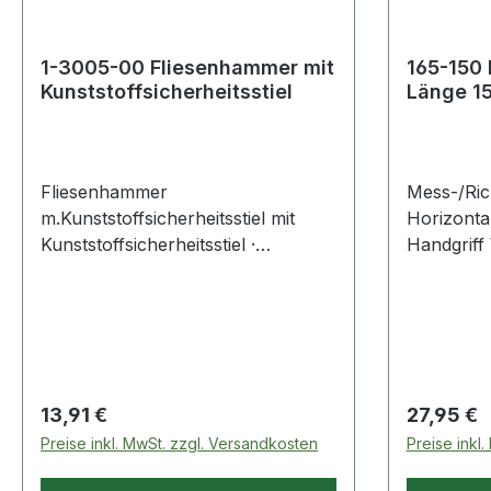
1-3005-00 Fliesenhammer mit
165-150 
Kunststoffsicherheitsstiel
Länge 15
Vertikall
Fliesenhammer
Mess-/Ric
m.Kunststoffsicherheitsstiel mit
Horizontal-
Kunststoffsicherheitsstiel ·
Handgriff
schwarz, weißer Kopf Weitere
x Tiefe 18
technische Eigenschaften: · Breite:
Abschluss
60mm · Länge: 110mm
Handgriffe
(waagerec
Wasserwaa
Genauigke
Regulärer Preis:
Regulärer
13,91 €
27,95 €
mm auf 1 
Preise inkl. MwSt. zzgl. Versandkosten
Preise inkl
technische
Ausführun