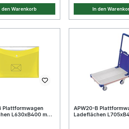
Ausführung: 1 Horizontal
n den Warenkorb
In den Warenko
Vertikallibelle· Material:
 Plattformwagen
APW20-B Plattformw
chen L630xB400 mm
Ladeflächen L705xB
r Trgf. 150 kg Räder u
Stahlrohr Trgf. 200 k