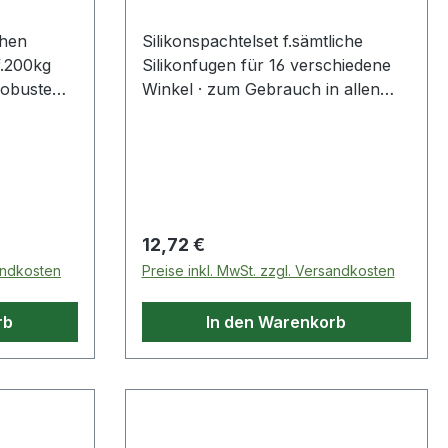
chen
Silikonspachtelset f.sämtliche
.200kg
Silikonfugen für 16 verschiedene
robuste
Winkel · zum Gebrauch in allen
·
Bereichen (Bau-, Metall- und
ken ·
Autoindustrie) · schnelle und
simple Anwendung · sauberes
ter
Arbeiten · für sämtliche
el
Silikonfugen geeignet
 TPR
Regulärer Preis:
12,72 €
nk- und 2
sandkosten
Preise inkl. MwSt. zzgl. Versandkosten
en
·
rb
In den Warenkorb
90 mm
ppen und
tomatisch