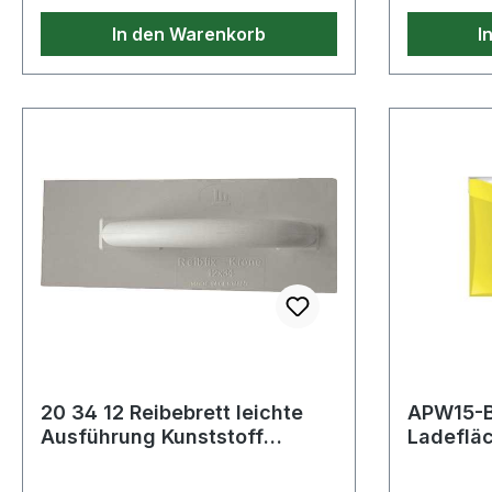
In den Warenkorb
I
20 34 12 Reibebrett leichte
APW15-B
Ausführung Kunststoff
Ladeflä
L340xB120/140xS20mm
Stahlroh