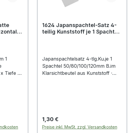
atte
1624 Japanspachtel-Satz 4-
zontal-/
teilig Kunststoff je 1 Spachtel
tär
50/80/100/120 mm Bre
m 1
Japanspachtelsatz 4-tlg.Ku.je 1
e
Spachtel 50/80/100/120mm B.im
x Tiefe 18
Klarsichtbeutel aus Kunststoff ·
besonders geeignet für
Karosseriearbeiten Weitere
en
technische Eigenschaften: ·
t) · als
Bestückung: je 1 Spachtel
·
50/80/100/120 mm Breite ·
aagen = 1
Verpackung: im Klarsichtbeutel
Regulärer Preis:
1,30 €
Weitere
Inhalt: je 1 Spachtel 50 / 75 / 100
sandkosten
Preise inkl. MwSt. zzgl. Versandkosten
:·
und 120 mm Breite, im