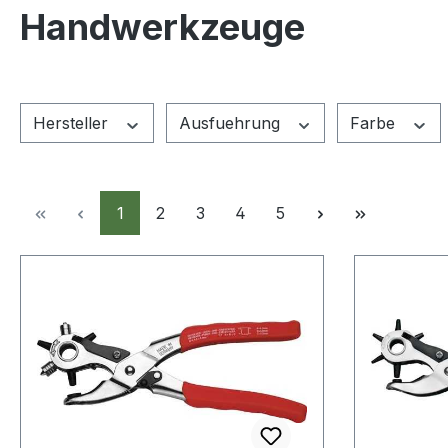
Handwerkzeuge
Hersteller
Ausfuehrung
Farbe
Seite
Seite
Seite
Seite
Seite
1
2
3
4
5