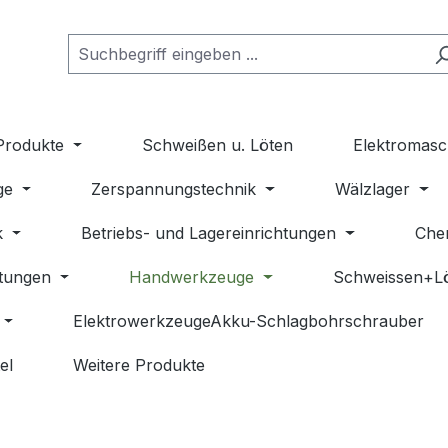
Produkte
Schweißen u. Löten
Elektromasc
ge
Zerspannungstechnik
Wälzlager
k
Betriebs- und Lagereinrichtungen
Che
stungen
Handwerkzeuge
Schweissen+L
ElektrowerkzeugeAkku-Schlagbohrschrauber
el
Weitere Produkte