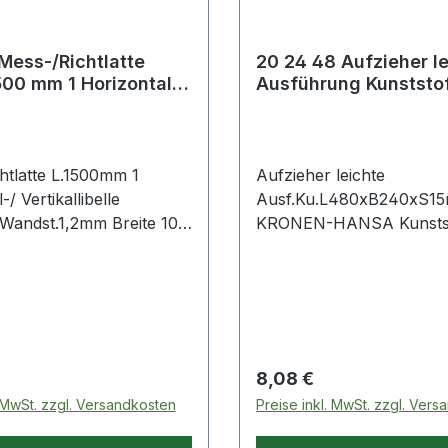
Mess-/Richtlatte
20 24 48 Aufzieher l
00 mm 1 Horizontal-/
Ausführung Kunststo
ibelle Handgriff
L480xB240xS15mm
htlatte L.1500mm 1
Aufzieher leichte
/ Vertikallibelle
Ausf.Ku.L480xB240xS1
 Wandst.1,2mm Breite 100
KRONEN-HANSA Kunststo
 mm · mit Mittelsteg und
leichte Ausführung Weite
kappen · mit 2
technische Eigenschaften:
n · mit 2 Libellen
Ausführung: leichte Ausf
ht und senkrecht) · als
Material: Kunststoff
ge einsetzbar ·
it der Wasserwaagen = 1
 Preis:
Regulärer Preis:
8,08 €
m = 0,5 - 1 mm Weitere
. MwSt. zzgl. Versandkosten
Preise inkl. MwSt. zzgl. Ver
 Eigenschaften: ·
g: 1 Horizontal-/