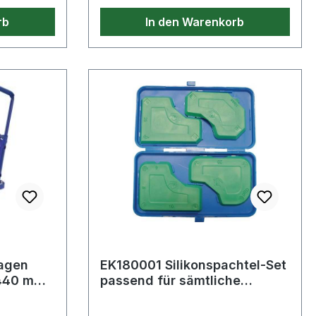
-/
Klarsichtbeutel
rb
In den Warenkorb
 Aluminium
agen
EK180001 Silikonspachtel-Set
440 mm
passend für sämtliche
g Räder u
Silikonfugen