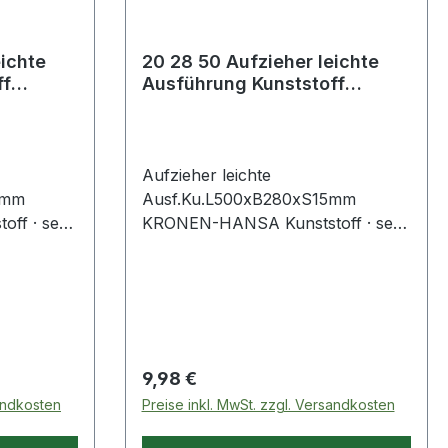
eichte
20 28 50 Aufzieher leichte
ff
Ausführung Kunststoff
L500xB280xS15mm
Aufzieher leichte
5mm
Ausf.Ku.L500xB280xS15mm
ff · sehr
KRONEN-HANSA Kunststoff · sehr
re
leichte Ausführung Weitere
 ·
technische Eigenschaften: ·
ührung ·
Ausführung: leichte Ausführung ·
Material: Kunststoff
Regulärer Preis:
9,98 €
sandkosten
Preise inkl. MwSt. zzgl. Versandkosten