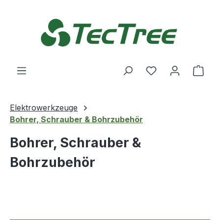
Zum Hauptinhalt springen
Du hast 0 Produ
Ware
Elektrowerkzeuge
Bohrer, Schrauber & Bohrzubehör
Bohrer, Schrauber &
Bohrzubehör