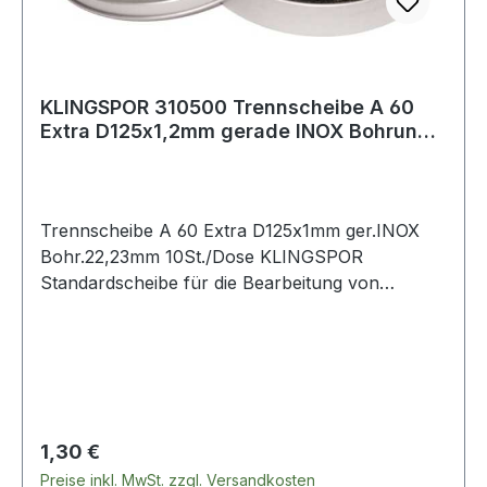
KLINGSPOR 310500 Trennscheibe A 60
Extra D125x1,2mm gerade INOX Bohrung
22,23 mm
Trennscheibe A 60 Extra D125x1mm ger.INOX
Bohr.22,23mm 10St./Dose KLINGSPOR
Standardscheibe für die Bearbeitung von
dünnwandigen Profilen und Rohren aus
Edelstahl · Bohrung 22,23 mm Ø Trennscheibe
8000 353 724 á 10 St. in Kronenflex-Dose mit
Sichtfenster Weitere technische Eigenschaften: ·
Anwendungsgebiet: Edelstahl, Metall Universal ·
Höchstgeschwindigkeit: 80m/s · Nutzungsart:
Regulärer Preis:
1,30 €
Winkelschleifer
Preise inkl. MwSt. zzgl. Versandkosten