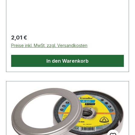
kraftsparend · geringer Materialverbrauch ·
geringe Gratbildung · Bohrung 22,23 mm
ØWeitere technische Eigenschaften:·
Anwendungsgebiet: Edelstahl, Stahl·
Höchstgeschwindigkeit: 80m/s· Nutzungsart:
Regulärer Preis:
2,01 €
Winkelschleifer
Preise inkl. MwSt. zzgl. Versandkosten
In den Warenkorb