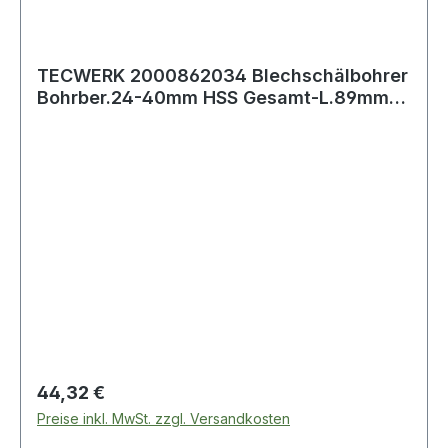
TECWERK 2000862034 Blechschälbohrer
Bohrber.24-40mm HSS Gesamt-L.89mm
Z.2 TECWER
Regulärer Preis:
44,32 €
Preise inkl. MwSt. zzgl. Versandkosten