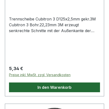
Bohru
Trennscheibe Cubitron 3 D125x2,5mm gekr.3M
Cubitron 3 Bohr.22,23mm 3M erzeugt
senkrechte Schnitte mit der Außenkante der
Scheibe und ist damit ideal zum Trennen von
Metall, einschließlich Karosserie- oder
Schiffsblechen, Edelstahlrohren, Auspuffrohren,
Schellen, verrosteten Befestigungselementen
und mehr · mit überarbeitetem 3M
präzisionsgeformten Korn, bei dem
Regulärer Preis:
5,34 €
patentrechtlich geschützte Mikrobruchstücke
Preise inkl. MwSt. zzgl. Versandkosten
der Molekularbindungs-Technologie verwendet
werden (ihre Struktur ist so geschaffen, dass sie
In den Warenkorb
beim Schleifprozess kontinuierlich brechen und
stets viele scharfe Schneidekanten bilden) ·
glatte, scharfe Kanten tragen dazu bei, ein
Schleifmittel zu schaffen, das schneller