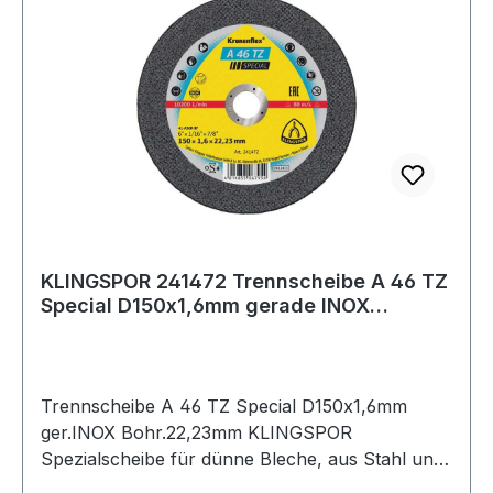
schneidet, kühler schleift und viel länger hält als
herkömmliche Schleifmittel
KLINGSPOR 241472 Trennscheibe A 46 TZ
Special D150x1,6mm gerade INOX
Bohrung 22,
Trennscheibe A 46 TZ Special D150x1,6mm
ger.INOX Bohr.22,23mm KLINGSPOR
Spezialscheibe für dünne Bleche, aus Stahl und
Edelstahl · harte Bindung · sehr schneidfreudig ·