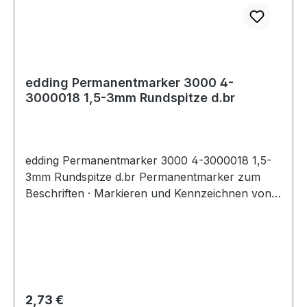
edding Permanentmarker 3000 4-
3000018 1,5-3mm Rundspitze d.br
edding Permanentmarker 3000 4-3000018 1,5-
3mm Rundspitze d.br Permanentmarker zum
Beschriften · Markieren und Kennzeichnen von
fast allen Materialien wie z.B. Papier · Karton ·
Metall · Kunststoff und Glas.
Regulärer Preis:
2,73 €