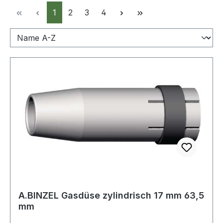
Seite
Seite
Seite
Seite
1
2
3
4
A.BINZEL Gasdüse zylindrisch 17 mm 63,5
mm