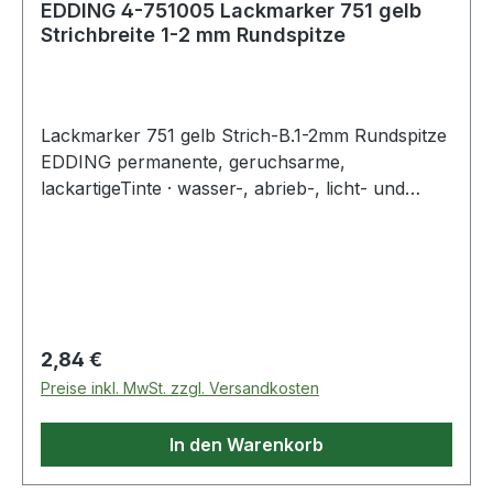
EDDING 4-751005 Lackmarker 751 gelb
Strichbreite 1-2 mm Rundspitze
Lackmarker 751 gelb Strich-B.1-2mm Rundspitze
EDDING permanente, geruchsarme,
lackartigeTinte · wasser-, abrieb-, licht- und
hitzebeständig · lackartig deckende Tinte deckt
und hält perfekt· zum Beschriften von dunklen
und transparenten Materialien, wie Metall, Glas
und Kunststoff · die Anwendung ist
unkompliziert: Kräftig schütteln, Kappe
abnehmen, die Spitze auf ein Testpapier
Regulärer Preis:
2,84 €
aufsetzen und vorsichtig auf- und abpumpen,
Preise inkl. MwSt. zzgl. Versandkosten
bis sich die Spitze mit Tinte füllt ·
Aluminiumschaft
In den Warenkorb