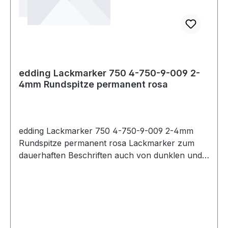
edding Lackmarker 750 4-750-9-009 2-
4mm Rundspitze permanent rosa
edding Lackmarker 750 4-750-9-009 2-4mm
Rundspitze permanent rosa Lackmarker zum
dauerhaften Beschriften auch von dunklen und
transparenten Materialien wie z.B. Metall · Glas ·
Kunststoff. Besonders deckend und geruchsarm.
Haftet auf glatten und porösen Oberflächen. Die
Farbe ist bis 400 °C hitzebeständig.