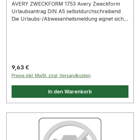
AVERY ZWECKFORM 1753 Avery Zweckform
Urlaubsantrag DIN A5 selbstdurchschreibend
Die Urlaubs-/Abwesenheitsmeldung eignet sich
ideal für die Zeiterfassung in der
Personalverwaltung. Es kann als
Abwesenheitsmeldung oder Urlaubsantrag
eingesetzt werden. Die Urlaubsanträge und
Abwesenheitsmeldungen von Avery Zweckform
sind zuverlässige · bewährte Hilfen für
Regulärer Preis:
9,63 €
Buchhaltung und Personalwesen.
Preise inkl. MwSt. zzgl. Versandkosten
In den Warenkorb