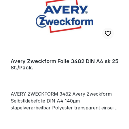
Avery Zweckform Folie 3482 DIN A4 sk 25
St./Pack.
AVERY ZWECKFORM 3482 Avery Zweckform
Selbstklebefolie DIN A4 140µm
stapelverarbeitbar Polyester transparent einseitig
beschichtet 25 Folien/Pack. Vervielfältigen Sie
Symbole · Logos oder Grafiken mit
selbstklebenden Folien von Avery Zweckform.