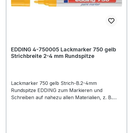
EDDING 4-750005 Lackmarker 750 gelb
Strichbreite 2-4 mm Rundspitze
Lackmarker 750 gelb Strich-B.2-4mm
Rundspitze EDDING zum Markieren und
Schreiben auf nahezu allen Materialien, z. B.
Holz, Glas, Kunststoff und Metall, besonders
auch für dunkle und transparente Materialien·
Farben gelb, weiß bis 1000 °C noch sichtbar ·
Strichbreite ca. 2-4 mm · geruchsarme,
permanente Pigmenttinte · ventilgesteuerter