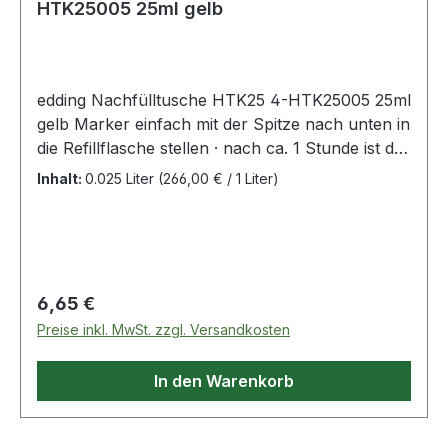
HTK25005 25ml gelb
edding Nachfülltusche HTK25 4-HTK25005 25ml
gelb Marker einfach mit der Spitze nach unten in
die Refillflasche stellen · nach ca. 1 Stunde ist der
Marker wieder schreibbereit. Saubere und
Inhalt:
0.025 Liter
(266,00 € / 1 Liter)
eigenständige Nachfüllmöglichkeit zur
Verlängerung der Lebensdauer fast aller edding
Textmarker. Einfache Handhabung. Nachfüllen
ist umweltfreundlich · da die Abfallmenge
reduziert wird.
Regulärer Preis:
6,65 €
Preise inkl. MwSt. zzgl. Versandkosten
In den Warenkorb