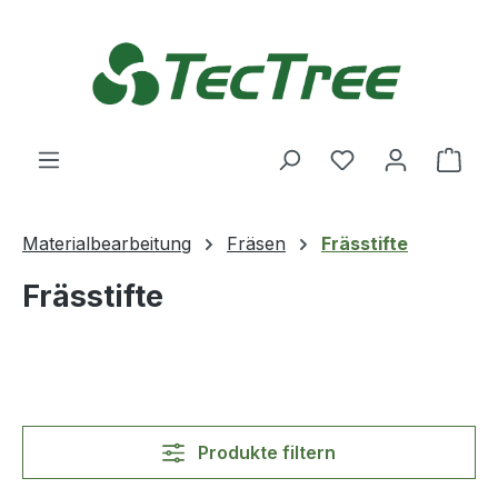
Zum Hauptinhalt springen
Du hast 0 Produ
Ware
Materialbearbeitung
Fräsen
Frässtifte
Frässtifte
Produkte filtern