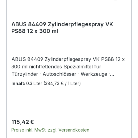
ABUS 84409 Zylinderpflegespray VK
PS88 12 x 300 ml
ABUS 84409 Zylinderpflegespray VK PS88 12 x
300 ml nichtfettendes Spezialmittel für
Türzylinder · Autoschlösser · Werkzeuge ·
Sportgeräte · Büromaschinen · 12 Stück im
Inhalt:
0.3 Liter
(384,73 € / 1 Liter)
Karton
Regulärer Preis:
115,42 €
Preise inkl. MwSt. zzgl. Versandkosten