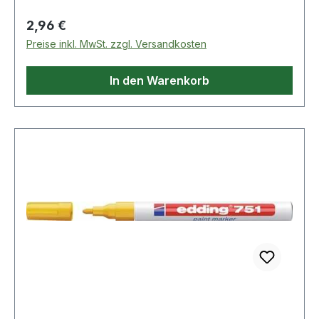
Tintenfluss · lackartig und voll deckend ·
Regulärer Preis:
2,96 €
wasserfest, wetterfest · schnelltrocknend · hohe
Preise inkl. MwSt. zzgl. Versandkosten
Wischbeständigkeit · hohe Licht- und
Hitzebeständigkeit
In den Warenkorb