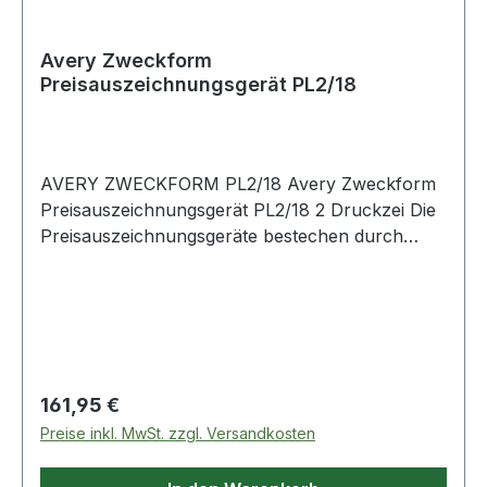
Avery Zweckform
Preisauszeichnungsgerät PL2/18
AVERY ZWECKFORM PL2/18 Avery Zweckform
Preisauszeichnungsgerät PL2/18 2 Druckzei Die
Preisauszeichnungsgeräte bestechen durch
hochwertigste Materialien. Die Geräte sind in
einem ergonomischen Design gehalten und
besonders robust und stoßfest. Dank der
einfachen Aufnahme der Etiketten ist das
Wechseln der Rollen sehr einfach. Die
geschlossene Etikettenaufnahme schützt vor
Regulärer Preis:
161,95 €
Schmutz und weiteren äußeren Einflüssen.
Preise inkl. MwSt. zzgl. Versandkosten
Hunderte verschiedenster Einstellungen zur
Kennzeichnung bzw. Auszeichnung sind einfach