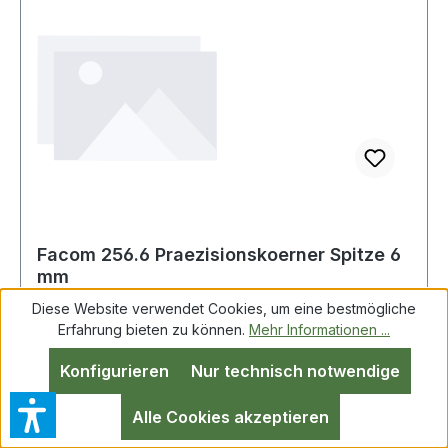
Facom 256.6 Praezisionskoerner Spitze 6
mm
Diese Website verwendet Cookies, um eine bestmögliche
Erfahrung bieten zu können.
Mehr Informationen ...
Facom 256.6 Praezisionskoerner Spitze 6 mm
Konfigurieren
Nur technisch notwendige
Präzisionskörner Ø Spitze 6 mm Produktstärken:
Chrom-Vanadium-Stahl, geschmiedet Härte 52 -
Alle Cookies akzeptieren
58 HRC gerändelter Schaft verzinkt Weitere