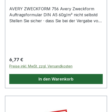
AVERY ZWECKFORM 756 Avery Zweckform
Auftragsformular DIN A5 60g/m² nicht selbstd
Stellen Sie sicher · dass Sie bei der Vergabe von
Aufträgen keine wesentlichen Details übersehen.
Die Aufträge von Avery Zweckform bieten Ihnen
die Möglichkeit alle nötigen Angaben
abzudecken. Der Auftrag im DIN A5 Format
beinhaltet 1 Blatt Blaupapier und ist mit
Schreibmaschinen gerechtem Zeilenabstand
Regulärer Preis:
6,77 €
ausgestattet.
Preise inkl. MwSt. zzgl. Versandkosten
In den Warenkorb