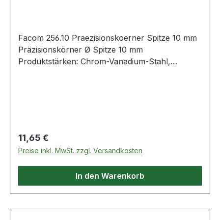
Facom 256.10 Praezisionskoerner Spitze 10 mm
Präzisionskörner Ø Spitze 10 mm
Produktstärken: Chrom-Vanadium-Stahl,
geschmiedet Härte 52 - 58 HRC gerändelter
Schaft verzinkt Weitere Produkte im Bereich
Schlagwerkzeuge
Regulärer Preis:
11,65 €
Preise inkl. MwSt. zzgl. Versandkosten
In den Warenkorb