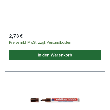
fast allen Materialien wie z.B. Papier · Karton ·
Metall · Kunststoff und Glas.
Regulärer Preis:
2,73 €
Preise inkl. MwSt. zzgl. Versandkosten
In den Warenkorb