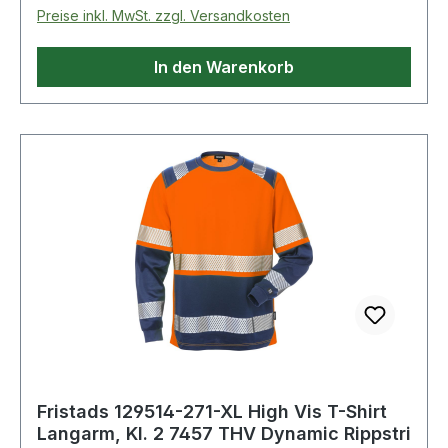
protection. Certified protective clothing.;EN
Preise inkl. MwSt. zzgl. Versandkosten
20471 Warnschutz. Zertifizierte Schutzkleidung.
OEKO-TEX®;U4 Normalwaschgang bei
In den Warenkorb
60°C;Nicht bleichen;Trocknen im
Wäschetrockner möglich, bis 60°C;Bügeln mit
einer Höchsttemperatur von 110°C;Nicht
Trockenreinigen
Fristads 129514-271-XL High Vis T-Shirt
Langarm, Kl. 2 7457 THV Dynamic Rippstri