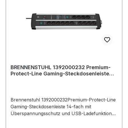
Geräte vom Stromnetz
Mehrfachsteckdosenleisten mit
Überspannungsschutz können
Spannungsspitzen reduzieren, sodass die
angeschlossenen Geräte nicht beschädigt
werden Weitere Produkte im Bereich
BRENNENSTUHL 1392000232 Premium-
Protect-Line Gaming-Steckdosenleiste
14-fach
Brennenstuhl 1392000232Premium-Protect-Line
Gaming-Steckdosenleiste 14-fach mit
Überspannungsschutz und USB-Ladefunktion
(Mehrfachsteckdose mit Gesamtladestrom max.
3100 mA, 2 Schalter, 3m Kabel 14er