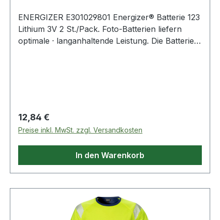
ENERGIZER E301029801 Energizer® Batterie 123
Lithium 3V 2 St./Pack. Foto-Batterien liefern
optimale · langanhaltende Leistung. Die Batterien
sind so zuverlässig · dass sie sich immer auf sie
verlassen können · Bild für Bild.
Regulärer Preis:
12,84 €
Preise inkl. MwSt. zzgl. Versandkosten
In den Warenkorb