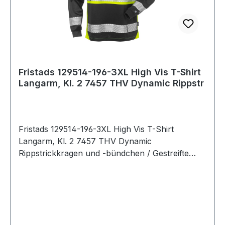
Fristads 129514-196-3XL High Vis T-Shirt
Langarm, Kl. 2 7457 THV Dynamic Rippstr
Fristads 129514-196-3XL High Vis T-Shirt
Langarm, Kl. 2 7457 THV Dynamic
Rippstrickkragen und -bündchen / Gestreifte
Reflexbänder / Geprüft und zugelassen gemäß
EN 13758-2 UPF 40+ Solar UV-
Schutzeigenschaften und EN ISO 20471 Klasse 2
/ OEKO-TEX® zertifiziert. 196 Warnschutz-
Gelb/Schwarz 55 % Baumwolle, 45 % Polyester.