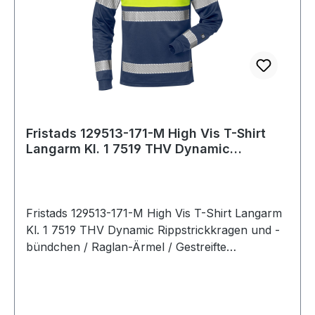
Fristads 129513-171-M High Vis T-Shirt
Langarm Kl. 1 7519 THV Dynamic
Rippstrick
Fristads 129513-171-M High Vis T-Shirt Langarm
Kl. 1 7519 THV Dynamic Rippstrickkragen und -
bündchen / Raglan-Ärmel / Gestreifte
Reflexbänder / Geprüft und zugelassen gemäß
EN 13758-2 UPF 40+ Solare UV-
Schutzeigenschaften und EN ISO 20471 Klasse 1
/ OEKO-TEX® zertifiziert. 171 Warnschutz-