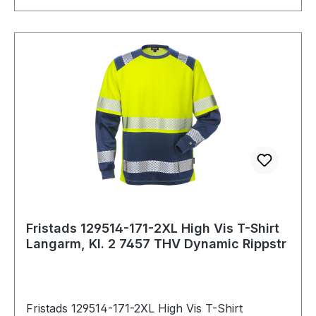
bis 60°C;Bügeln mit einer Höchsttemperatur von
110°C;Nicht Trockenreinigen
Fristads 129514-171-2XL High Vis T-Shirt
Langarm, Kl. 2 7457 THV Dynamic Rippstr
Fristads 129514-171-2XL High Vis T-Shirt