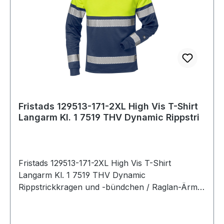
Fristads 129513-171-2XL High Vis T-Shirt
Langarm Kl. 1 7519 THV Dynamic Rippstri
Fristads 129513-171-2XL High Vis T-Shirt
Langarm Kl. 1 7519 THV Dynamic
Rippstrickkragen und -bündchen / Raglan-Ärmel
/ Gestreifte Reflexbänder / Geprüft und
zugelassen gemäß EN 13758-2 UPF 40+ Solare
UV-Schutzeigenschaften und EN ISO 20471