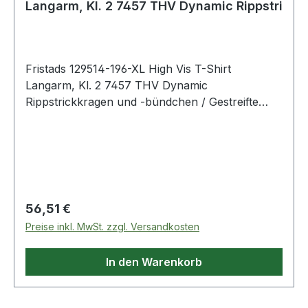
Langarm, Kl. 2 7457 THV Dynamic Rippstri
Fristads 129514-196-XL High Vis T-Shirt
Langarm, Kl. 2 7457 THV Dynamic
Rippstrickkragen und -bündchen / Gestreifte
Reflexbänder / Geprüft und zugelassen gemäß
EN 13758-2 UPF 40+ Solar UV-
Schutzeigenschaften und EN ISO 20471 Klasse 2
/ OEKO-TEX® zertifiziert. 196 Warnschutz-
Gelb/Schwarz 55 % Baumwolle, 45 % Polyester.
190 g/m² EN 13758-2 UV protection. Certified
Regulärer Preis:
56,51 €
protective clothing.;EN 20471 Warnschutz.
Preise inkl. MwSt. zzgl. Versandkosten
Zertifizierte Schutzkleidung. OEKO-TEX®;U4
Normalwaschgang bei 60°C;Nicht
In den Warenkorb
bleichen;Trocknen im Wäschetrockner möglich,
bis 60°C;Bügeln mit einer Höchsttemperatur von
110°C;Nicht Trockenreinigen