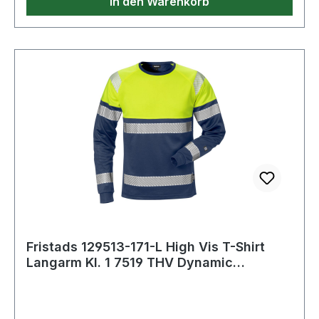
In den Warenkorb
60°C;Nicht bleichen;Trocknen im
Wäschetrockner möglich, bis 60°C;Bügeln mit
einer Höchsttemperatur von 110°C;Nicht
Trockenreinigen
Fristads 129513-171-L High Vis T-Shirt
Langarm Kl. 1 7519 THV Dynamic
Rippstrick