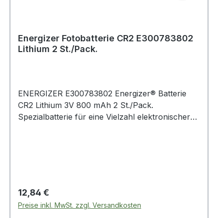
angeschlossenen Geräte nicht beschädigt
werden Weitere Produkte im Bereich
Energizer Fotobatterie CR2 E300783802
Lithium 2 St./Pack.
ENERGIZER E300783802 Energizer® Batterie
CR2 Lithium 3V 800 mAh 2 St./Pack.
Spezialbatterie für eine Vielzahl elektronischer
Geräte wie z.B. Taschenrechner ·
Fernbedienungen · Film- und Fotogeräte ·
Schlüssel · digitale Thermometer ·
Blutdruckmessgeräte · medizinische Geräte
u.v.m.. Hohe Energiedichte und geringe
Selbstentladung.
Regulärer Preis:
12,84 €
Preise inkl. MwSt. zzgl. Versandkosten