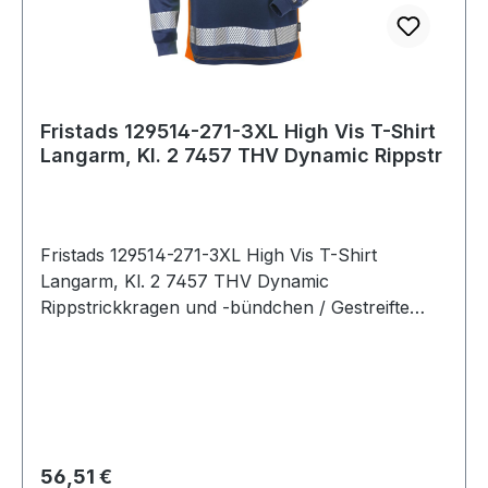
Fristads 129514-271-3XL High Vis T-Shirt
Langarm, Kl. 2 7457 THV Dynamic Rippstr
Fristads 129514-271-3XL High Vis T-Shirt
Langarm, Kl. 2 7457 THV Dynamic
Rippstrickkragen und -bündchen / Gestreifte
Reflexbänder / Geprüft und zugelassen gemäß
EN 13758-2 UPF 40+ Solar UV-
Schutzeigenschaften und EN ISO 20471 Klasse 2
/ OEKO-TEX® zertifiziert. 271 Warnschutz-
Orange/Marine 55 % Baumwolle,
45 % Polyester. 190 g/m² EN 13758-2 UV
Regulärer Preis:
56,51 €