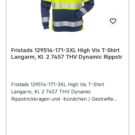
Fristads 129514-171-3XL High Vis T-Shirt
Langarm, Kl. 2 7457 THV Dynamic Rippstr
Fristads 129514-171-3XL High Vis T-Shirt
Langarm, Kl. 2 7457 THV Dynamic
Rippstrickkragen und -bündchen / Gestreifte
Reflexbänder / Geprüft und zugelassen gemäß
EN 13758-2 UPF 40+ Solar UV-
Schutzeigenschaften und EN ISO 20471 Klasse 2
/ OEKO-TEX® zertifiziert. 171 Warnschutz-
Gelb/Marine 55 % Baumwolle, 45 % Polyester.