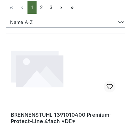
Seite
Seite
Seite
1
2
3
BRENNENSTUHL 1391010400 Premium-
Protect-Line 4fach *DE*