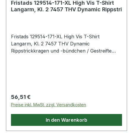
Fristads 129514-171-XL High Vis T-Shirt
Langarm, Kl. 2 7457 THV Dynamic Rippstri
Fristads 129514-171-XL High Vis T-Shirt
Langarm, Kl. 2 7457 THV Dynamic
Rippstrickkragen und -bündchen / Gestreifte
Reflexbänder / Geprüft und zugelassen gemäß
EN 13758-2 UPF 40+ Solar UV-
Schutzeigenschaften und EN ISO 20471 Klasse 2
/ OEKO-TEX® zertifiziert. 171 Warnschutz-
Gelb/Marine 55 % Baumwolle, 45 % Polyester.
190 g/m² EN 13758-2 UV protection. Certified
Regulärer Preis:
56,51 €
protective clothing.;EN 20471 Warnschutz.
Preise inkl. MwSt. zzgl. Versandkosten
Zertifizierte Schutzkleidung. OEKO-TEX®;U4
Normalwaschgang bei 60°C;Nicht
In den Warenkorb
bleichen;Trocknen im Wäschetrockner möglich,
bis 60°C;Bügeln mit einer Höchsttemperatur von