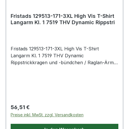
Fristads 129513-171-3XL High Vis T-Shirt
Langarm Kl. 1 7519 THV Dynamic Rippstri
Fristads 129513-171-3XL High Vis T-Shirt
Langarm Kl. 1 7519 THV Dynamic
Rippstrickkragen und -bündchen / Raglan-Ärmel
/ Gestreifte Reflexbänder / Geprüft und
zugelassen gemäß EN 13758-2 UPF 40+ Solare
UV-Schutzeigenschaften und EN ISO 20471
Klasse 1 / OEKO-TEX® zertifiziert. 171
Warnschutz-Gelb/Marine 55 % Baumwolle,
45 % Polyester. 190 g/m² EN 13758-2 UV
Regulärer Preis:
56,51 €
protection. Certified protective clothing.;EN
Preise inkl. MwSt. zzgl. Versandkosten
20471 Warnschutz. Zertifizierte Schutzkleidung.
OEKO-TEX®;U2 Normalwaschgang bei