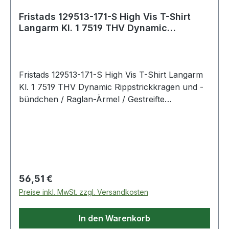
Fristads 129513-171-S High Vis T-Shirt
Langarm Kl. 1 7519 THV Dynamic
Rippstrick
Fristads 129513-171-S High Vis T-Shirt Langarm
Kl. 1 7519 THV Dynamic Rippstrickkragen und -
bündchen / Raglan-Ärmel / Gestreifte
Reflexbänder / Geprüft und zugelassen gemäß
EN 13758-2 UPF 40+ Solare UV-
Schutzeigenschaften und EN ISO 20471 Klasse 1
/ OEKO-TEX® zertifiziert. 171 Warnschutz-
Gelb/Marine 55 % Baumwolle, 45 % Polyester.
190 g/m² EN 13758-2 UV protection. Certified
Regulärer Preis:
56,51 €
protective clothing.;EN 20471 Warnschutz.
Preise inkl. MwSt. zzgl. Versandkosten
Zertifizierte Schutzkleidung. OEKO-TEX®;U2
Normalwaschgang bei 60°C;Nicht
In den Warenkorb
bleichen;Trocknen im Wäschetrockner möglich,