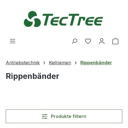
Zum Hauptinhalt springen
Du hast 0 Produ
Ware
Antriebstechnik
Keilriemen
Rippenbänder
Rippenbänder
Produkte filtern