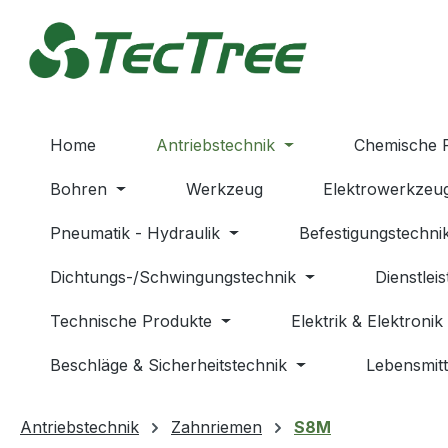
m Hauptinhalt springen
Zur Suche springen
Zur Hauptnavigation springen
Home
Antriebstechnik
Chemische 
Bohren
Werkzeug
Elektrowerkzeu
Pneumatik - Hydraulik
Befestigungstechni
Dichtungs-/Schwingungstechnik
Dienstlei
Technische Produkte
Elektrik & Elektronik
Beschläge & Sicherheitstechnik
Lebensmitt
Antriebstechnik
Zahnriemen
S8M