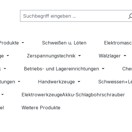
Produkte
Schweißen u. Löten
Elektromasc
ge
Zerspannungstechnik
Wälzlager
k
Betriebs- und Lagereinrichtungen
Che
stungen
Handwerkzeuge
Schweissen+L
ElektrowerkzeugeAkku-Schlagbohrschrauber
el
Weitere Produkte