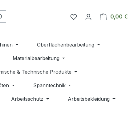
Du hast 0 Produkte auf 
0,00 €
Ware
hinen
Oberflächenbearbeitung
Materialbearbeitung
mische & Technische Produkte
öten
Spanntechnik
Arbeitsschutz
Arbeitsbekleidung