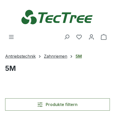
Zum Hauptinhalt springen
Du hast 0 Produ
Ware
Antriebstechnik
Zahnriemen
5M
5M
Produkte filtern