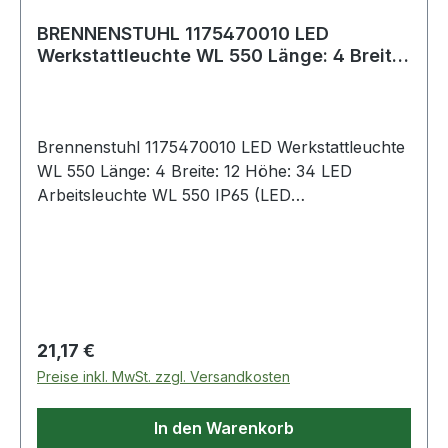
BRENNENSTUHL 1175470010 LED
Werkstattleuchte WL 550 Länge: 4 Breite:
12 Höhe: 34
Brennenstuhl 1175470010 LED Werkstattleuchte
WL 550 Länge: 4 Breite: 12 Höhe: 34 LED
Arbeitsleuchte WL 550 IP65 (LED
Werkstattlampe mit ausziehbarem Haken, 570lm,
6500K, 12x SMD LEDs, mit 5m
KabelneuArtikelnummer1175470010EAN400712
3674534 LED-Stableuchte mit 12 lichtstarken
Seoul SMD-LEDs mit 570 lm für eine extrem
lange Lebensdauer ist staubdicht und
Regulärer Preis:
21,17 €
spritzwassergeschützt (IP65 Schutz) LED
Preise inkl. MwSt. zzgl. Versandkosten
Arbeitsleuchte mit Schalter mit Dimm-Funktion:
100% - 40% - 10% für eine angepasste
In den Warenkorb
Helligkeit und noch längere Leuchtdauer