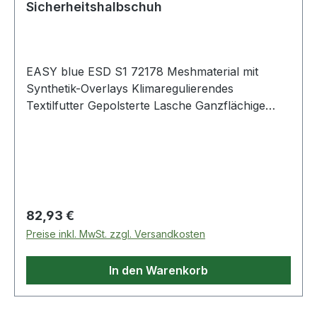
Sicherheitshalbschuh
EASY blue ESD S1 72178 Meshmaterial mit
Synthetik-Overlays Klimaregulierendes
Textilfutter Gepolsterte Lasche Ganzflächige
Einlegesohle ESD ESD-fähige Softvlies-
Brandsohle TPU/PU Sohle TRAINERS Nach EN
ISO 20345 S1 Lederfreie Ausstattung Weitere
Produkte im Bereich Sicherheitshalbschuh
Regulärer Preis:
82,93 €
Preise inkl. MwSt. zzgl. Versandkosten
In den Warenkorb