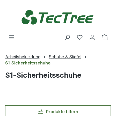
Zum Hauptinhalt springen
Du hast 0 Produ
Ware
Arbeitsbekleidung
Schuhe & Stiefel
S1-Sicherheitsschuhe
S1-Sicherheitsschuhe
Produkte filtern