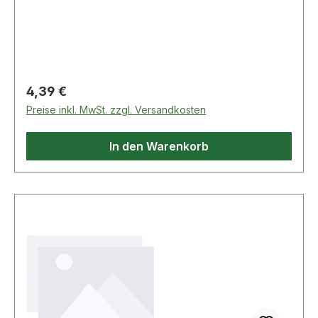
max. 20 bar/bei +20 °C Weitere technische
Eigenschaften: · L: 27,5mm
Regulärer Preis:
4,39 €
Preise inkl. MwSt. zzgl. Versandkosten
In den Warenkorb