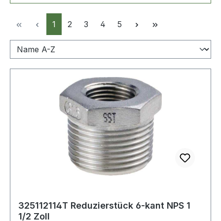
Seite
Seite
Seite
Seite
Seite
1
2
3
4
5
325112114T Reduzierstück 6-kant NPS 1
1/2 Zoll