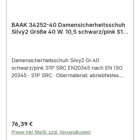
BAAK 34252-40 Damensicherheitsschuh
Silvy2 Größe 40 W. 10,5 schwarz/pink S1P
SRC
Damensicherheitsschuh Silvy2 Gr.40
schwarz/pink S1P SRC EN20345 nach EN ISO
20345 · S1P SRC · Obermaterial: abriebfestes
Microfaser mit atmungsaktiven Textileinsätzen ·
klimaregulierendes Textilfutter · Compositekappe
· textiler und flexibler Durchtrittschutz · weich
dämpfende 4664 Baak ESD Softstep+
Einlegesohle · Composite-Flexkappe mit
Verlängerung an der Außenseite · EVA/Nitril-
Regulärer Preis:
76,39 €
Laufsohle: rutschhemmend, nicht kreidend ·
Preise inkl. MwSt. zzgl. Versandkosten
Baak® go&relax System: bestehend aus