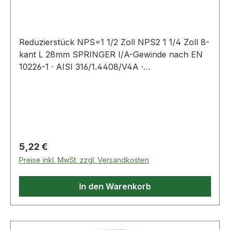
Reduzierstück NPS=1 1/2 Zoll NPS2 1 1/4 Zoll 8-
kant L 28mm SPRINGER I/A-Gewinde nach EN
10226-1 · AISI 316/1.4408/V4A ·
Präzisionsfeinwachsguss · Druckempfehlung
max. 20 bar/bei +20 °C Weitere technische
Eigenschaften: · L: 28mm
Regulärer Preis:
5,22 €
Preise inkl. MwSt. zzgl. Versandkosten
In den Warenkorb