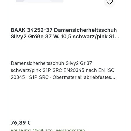
BAAK 34252-37 Damensicherheitsschuh
Silvy2 Größe 37 W. 10,5 schwarz/pink S1P
SRC
Damensicherheitsschuh Silvy2 Gr.37
schwarz/pink S1P SRC EN20345 nach EN ISO
20345 · S1P SRC · Obermaterial: abriebfestes
Microfaser mit atmungsaktiven Textileinsätzen ·
klimaregulierendes Textilfutter · Compositekappe
· textiler und flexibler Durchtrittschutz · weich
dämpfende 4664 Baak ESD Softstep+
Einlegesohle · Composite-Flexkappe mit
Verlängerung an der Außenseite · EVA/Nitril-
Regulärer Preis:
76,39 €
Laufsohle: rutschhemmend, nicht kreidend ·
Preise inkl. MwSt. zzgl. Versandkosten