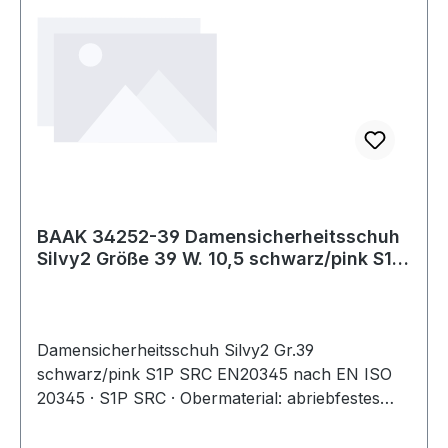
metallfrei · Ausführung: BGR 191
BAAK 34252-39 Damensicherheitsschuh
Silvy2 Größe 39 W. 10,5 schwarz/pink S1P
SRC
Damensicherheitsschuh Silvy2 Gr.39
schwarz/pink S1P SRC EN20345 nach EN ISO
20345 · S1P SRC · Obermaterial: abriebfestes
Microfaser mit atmungsaktiven Textileinsätzen ·
klimaregulierendes Textilfutter · Compositekappe