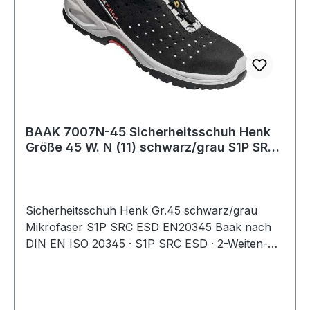
Aluminium · Zwischensohle: metallfrei ·
Ausführung: DGUV 112-191 · Norm: EN ISO
20345 auf Anfrage auch in den Gr. 36-47 in
Weite N (11) und in den Gr. 39-50 in Weite XW
(13) lieferbar
BAAK 7007N-45 Sicherheitsschuh Henk
Größe 45 W. N (11) schwarz/grau S1P SRC
ESD
Sicherheitsschuh Henk Gr.45 schwarz/grau
Mikrofaser S1P SRC ESD EN20345 Baak nach
DIN EN ISO 20345 · S1P SRC ESD · 2-Weiten-
System · Obermaterial: gelochtes
Mikrofasermaterial · klimaregulierendes
Textilfutter · Baak® go&relax-System bestehend
aus Baak-Flexkappe, Baak-Flexzone im