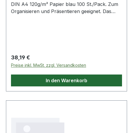
DIN A4 120g/m² Papier blau 100 St./Pack. Zum
Organisieren und Präsentieren geeignet. Das
Sichtfenster hat eine Größe von 18 x 10 cm (B x
H).
Regulärer Preis:
38,19 €
Preise inkl. MwSt. zzgl. Versandkosten
In den Warenkorb