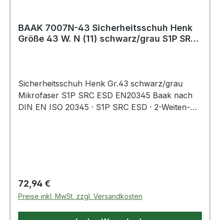
BAAK 7007N-43 Sicherheitsschuh Henk
Größe 43 W. N (11) schwarz/grau S1P SRC
ESD
Sicherheitsschuh Henk Gr.43 schwarz/grau
Mikrofaser S1P SRC ESD EN20345 Baak nach
DIN EN ISO 20345 · S1P SRC ESD · 2-Weiten-
System · Obermaterial: gelochtes
Mikrofasermaterial · klimaregulierendes
Textilfutter · Baak® go&relax-System bestehend
aus Baak-Flexkappe, Baak-Flexzone im
Ballenbereich & H-Kopplungselement für ein
fußgerechtes Abknicken · Aluminium-Flex-
Regulärer Preis:
72,94 €
Zehenschutzkappe für gute Zehenfreiheit ·
Preise inkl. MwSt. zzgl. Versandkosten
textiler und flexibler Durchtrittschutz · weich
dämpfende 4665 N Baak ESD Softstep+