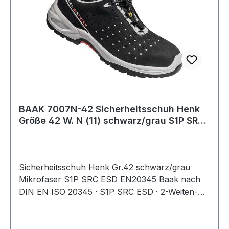
BAAK 7007N-42 Sicherheitsschuh Henk
Größe 42 W. N (11) schwarz/grau S1P SRC
ESD
Sicherheitsschuh Henk Gr.42 schwarz/grau
Mikrofaser S1P SRC ESD EN20345 Baak nach
DIN EN ISO 20345 · S1P SRC ESD · 2-Weiten-
System · Obermaterial: gelochtes
Mikrofasermaterial · klimaregulierendes
Textilfutter · Baak® go&relax-System bestehend