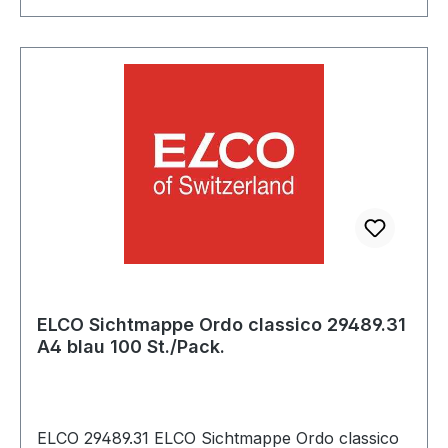
Werkstattlampe mit schlag- und bruchfestem
Schutzrohr (IK07 Schutz) mit stabilem, auszieh-
und drehbarem Haken zum Aufhängen
Werkstattleuchte mit gummiertem Griff verfügt
über ein 5 m langes Kabel, welches Arbeiten in
einem großen Radius ermöglicht Lieferumfang:
1x LED-Werkstattleuchte inkl. 5 m Kabel H07RN-
F2x1,0 - in bester Qualität von brennenstuhl®
Weitere Produkte im Bereich Werkstattleuchte
ELCO Sichtmappe Ordo classico 29489.31
A4 blau 100 St./Pack.
ELCO 29489.31 ELCO Sichtmappe Ordo classico