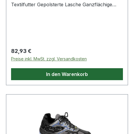
Textilfutter Gepolsterte Lasche Ganzflächige
Einlegesohle ESD ESD-fähige Softvlies-
Brandsohle TPU/PU Sohle TRAINERS Nach EN
ISO 20345 S1 Lederfreie Ausstattung Weitere
Produkte im Bereich Sicherheitshalbschuh
Regulärer Preis:
82,93 €
Preise inkl. MwSt. zzgl. Versandkosten
In den Warenkorb