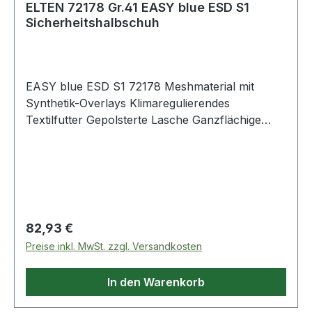
ELTEN 72178 Gr.41 EASY blue ESD S1
Sicherheitshalbschuh
EASY blue ESD S1 72178 Meshmaterial mit
Synthetik-Overlays Klimaregulierendes
Textilfutter Gepolsterte Lasche Ganzflächige
Einlegesohle ESD ESD-fähige Softvlies-
Brandsohle TPU/PU Sohle TRAINERS Nach EN
ISO 20345 S1 Lederfreie Ausstattung
Regulärer Preis:
82,93 €
Preise inkl. MwSt. zzgl. Versandkosten
In den Warenkorb