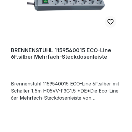
Schutzart (IP): IP20 Kabelqualität: PVC Weitere
Produkte im Bereich
BRENNENSTUHL 1159540015 ECO-Line
6F.silber Mehrfach-Steckdosenleiste
Brennenstuhl 1159540015 ECO-Line 6F.silber mit
Schalter 1,5m H05VV-F3G1.5 *DE*Die Eco-Line
6er Mehrfach-Steckdosenleiste von
Brennenstuhl in der Farbe silbergrau und 1,5m
Kabel besticht durch ihre Qualität und Sicherheit
in allen Bereichen. Sie verfügt nicht nur über
einen erhöhten Berührungsschutz, sondern