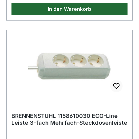
Sicherheitsschalter zum Ein- und Ausschalten
In den Warenkorb
(zweipolig) Lieferumfang: 1 x Ecolor
Steckdosenleiste mit 1,5m Kabel in der Farbe
schwarz/weiß - in bester Qualität von
brennenstuhl® Weitere Produkte im Bereich
BRENNENSTUHL 1158610030 ECO-Line
Leiste 3-fach Mehrfach-Steckdosenleiste