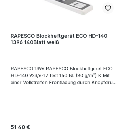
RAPESCO Blockheftgerät ECO HD-140
1396 140Blatt weiß
RAPESCO 1396 RAPESCO Blockheftgerät ECO
HD-140 923/6-17 fest 140 Bl. (80 g/m²) K Mit
einer Vollstreifen Frontladung durch Knopfdruck
bietet dieses Heftgerät außerdem einn weichen
Gummihebelgriff für Benutzerkomfort und
Antirutsch-Füße für eine verstärkte Stabilität -
besonders hilfreich beim Heften von größeren
Mengen.
Regulärer Preis:
51,40 €