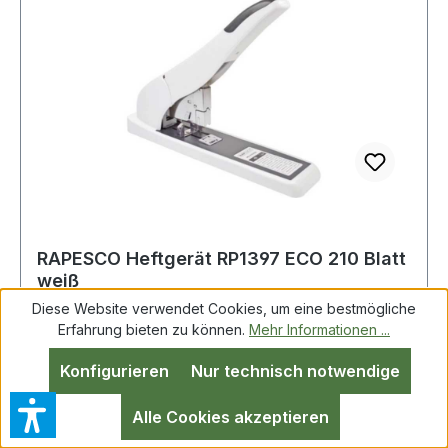
RAPESCO Heftgerät RP1397 ECO 210 Blatt
weiß
Diese Website verwendet Cookies, um eine bestmögliche
Erfahrung bieten zu können.
Mehr Informationen ...
Konfigurieren
Nur technisch notwendige
RAPESCO RP1397 RAPESCO Blockheftgerät
ECO HD-210 923/10-24 fest 210 Bl. (80 g/m² Das
Alle Cookies akzeptieren
Heftgerät bietet einen weichen Gummihebelgriff
für Benutzerkomfort und Gummifüße für eine