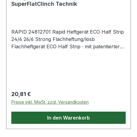
SuperFlatClinch Technik
RAPID 24812701 Rapid Heftgerät ECO Half Strip
24/6 26/6 Strong Flachheftung/lösb
Flachheftgerät ECO Half Strip · mit patentierter
SuperFlatClinch-Technologie für 40% mehr
Platz im Ordner dank noch flacher umgelegter
Heftklammern. Das Heftgerät ist zu 80 % aus
recyceltem Kunststoff hergestellt und lässt sich
in seine Einzelteile zerlegen und für
Recyclingzwecke getrennt entsorgen. Die
Regulärer Preis:
20,81 €
Verpackung ist aus recyceltem Karton · mit
Preise inkl. MwSt. zzgl. Versandkosten
Klebstoff auf Wasserbasis verleimt und mit
erdölfreien Farben auf Soja-Basis bedruckt. 5
In den Warenkorb
Jahre Garantie bei Verwendung von Rapid
Heftklammern.