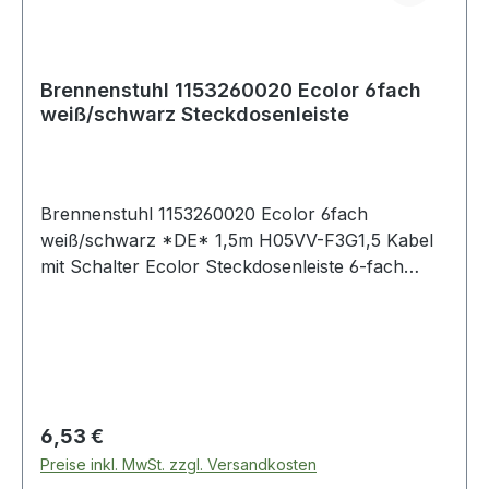
Brennenstuhl 1153260020 Ecolor 6fach
weiß/schwarz Steckdosenleiste
Brennenstuhl 1153260020 Ecolor 6fach
weiß/schwarz *DE* 1,5m H05VV-F3G1,5 Kabel
mit Schalter Ecolor Steckdosenleiste 6-fach
(Steckerleiste mit Schalter und 1,5m
Kabel)Artikelnummer1153260020EAN400712364
7569 6er Schutzkontakt-Steckdosenleiste mit
1,5m Kabellänge H05VV-F 3G1,5 Steckerleiste
mit erhöhtem Berührungsschutz - sorgt für
noch mehr Sicherheit in Innenbereichen
Regulärer Preis:
6,53 €
Elegantes und zeitloses Design in verschiedenen
Preise inkl. MwSt. zzgl. Versandkosten
Farben erhältlich Mit beleuchtetem