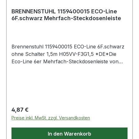
BRENNENSTUHL 1159400015 ECO-Line
6F.schwarz Mehrfach-Steckdosenleiste
Brennenstuhl 1159400015 ECO-Line 6F.schwarz
ohne Schalter 1,5m H05VV-F3G1,5 *DE*Die
Eco-Line 6er Mehrfach-Steckdosenleiste von
Brennenstuhl in der Farbe schwarz und 1,5m
Kabel besticht durch ihre Qualität und Sicherheit
in allen Bereichen. Sie verfügt nicht nur über
einen erhöhten Berührungsschutz sondern
überzuegt außerdem durch folgende
Eigenschaften: Schutzkontakt-Steckdosen in
Regulärer Preis:
4,87 €
45°-Anordnung, auch für WinkelsteckerDesign
Preise inkl. MwSt. zzgl. Versandkosten
geschützt.Technische Daten Kabelbezeichnung:
H05VV-F 3G1,5 Kabellänge: 1,50 m Höhe: 36 cm
In den Warenkorb
Länge: 8 cm Gewicht: 0,43 kg Breite: 7 cm