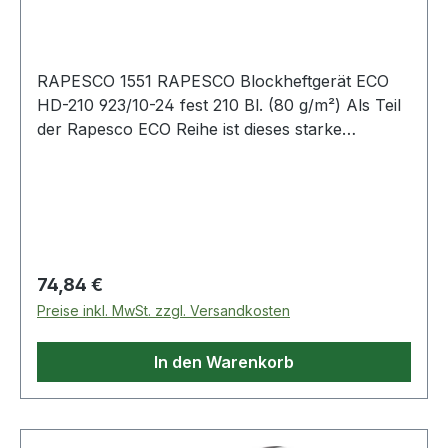
RAPESCO 1551 RAPESCO Blockheftgerät ECO
HD-210 923/10-24 fest 210 Bl. (80 g/m²) Als Teil
der Rapesco ECO Reihe ist dieses starke
Heftgerät mit recyceltem Plastik hergestellt.
Neben einer Vollstreifen Frontladung durch
Knopfdruck bietet dieses Heftgerät außerdem
einen weichen Gummihebelgriff für
Benutzerkomfort und Antirutsch-Füße für eine
verstärkte Stabilität - besonders hilfreich beim
Regulärer Preis:
74,84 €
Heften größerer Mengen. Das Heftgerät hat
Preise inkl. MwSt. zzgl. Versandkosten
außerdem noch eine einrastende Papierführung.
In den Warenkorb