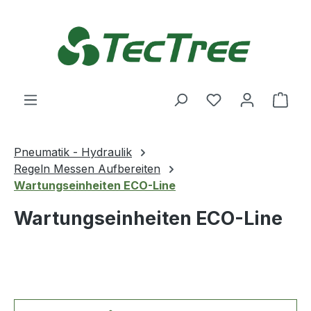
Zum Hauptinhalt springen
Du hast 0 Produ
Ware
Pneumatik - Hydraulik
Regeln Messen Aufbereiten
Wartungseinheiten ECO-Line
Wartungseinheiten ECO-Line