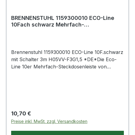
BRENNENSTUHL 1159300010 ECO-Line
10Fach schwarz Mehrfach-
Steckdosenleiste
Brennenstuhl 1159300010 ECO-Line 10F.schwarz
mit Schalter 3m H05VV-F3G1,5 *DE*Die Eco-
Line 10er Mehrfach-Steckdosenleiste von
Brennenstuhl in der Farbe schwarz und 3 m
Kabel besticht durch ihre Qualität und Sicherheit
in allen Bereichen. Sie verfügt nicht nur über
einen erhöhten Berührungsschutz, sondern
überzeugt außerdem durch folgende
Eigenschaften: Sicherheitsschalter beleuchtet,
Regulärer Preis:
10,70 €
zweipolig ein-/ausschaltbar Schutzkontakt-
Preise inkl. MwSt. zzgl. Versandkosten
Steckdosen in 45°-Anordnung, auch für
WinkelsteckerDesign geschützt.Technische