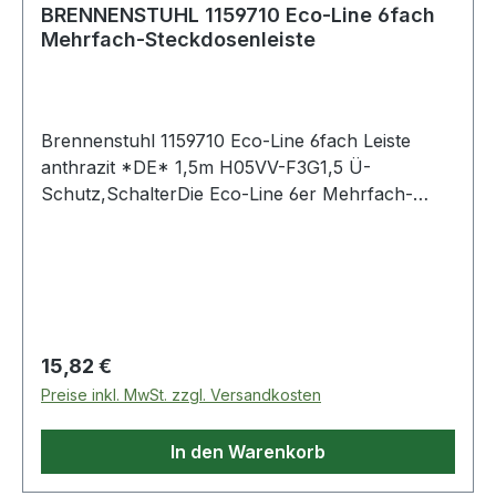
BRENNENSTUHL 1159710 Eco-Line 6fach
Mehrfach-Steckdosenleiste
Brennenstuhl 1159710 Eco-Line 6fach Leiste
anthrazit *DE* 1,5m H05VV-F3G1,5 Ü-
Schutz,SchalterDie Eco-Line 6er Mehrfach-
Steckdosenleiste mit Überspannungsschutz
13.500A und 1,5m Kabel besticht durch ihre
Qualität und Sicherheit in allen Bereichen. Sie
verfügt nicht nur über einen erhöhten
Berührungsschutz, sondern überzeugt
außerdem durch folgende Eigenschaften:
Regulärer Preis:
15,82 €
Schützt wertvolle Geräte vor Überspannungen
Preise inkl. MwSt. zzgl. Versandkosten
mit einem max. Ableitstrom bis zu 13.500 A Mit
Funktionskontroll-Leuchte Steckdosen mit
In den Warenkorb
erhöhtem Berührungsschutz in praktischer 45°-
Anordnung Kabellänge 1,5 m Nennstrom 16