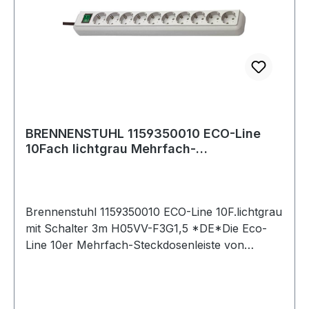
Steckerart: Winkelstecker Anzahl der
Steckdosen gesamt: 8 Steckdosenanordnung:
45° USB Typ-Ausgangsbuchse: Nicht zutreffend
Schutzart (IP): IP20 Kabelqualität: PVC Weitere
Produkte im Bereich
BRENNENSTUHL 1159350010 ECO-Line
10Fach lichtgrau Mehrfach-
Steckdosenleiste
Brennenstuhl 1159350010 ECO-Line 10F.lichtgrau
mit Schalter 3m H05VV-F3G1,5 *DE*Die Eco-
Line 10er Mehrfach-Steckdosenleiste von
Brennenstuhl in der Farbe lichtgrau und 3 m
Kabel besticht durch ihre Qualität und Sicherheit
in allen Bereichen. Sie verfügt nicht nur über