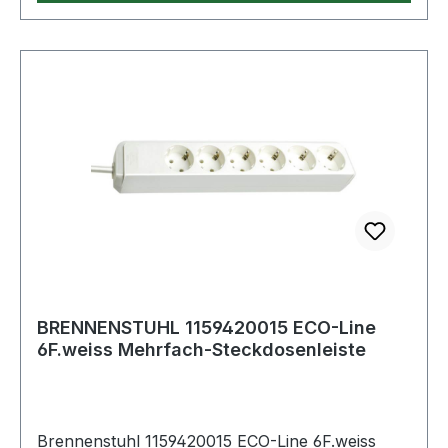
Farbe: schwarz Anwendung: Haushalt
Befestigungsart: Nicht zutreffend Absicherung:
Nicht zutreffend Nenneingangsspannung: 230 V
Steckerart: Winkelstecker Anzahl der
Steckdosen gesamt: 6 Steckdosenanordnung:
45° USB Typ-Ausgangsbuchse: Nicht zutreffend
Schutzart (IP): IP20 Kabelqualität: PVC Weitere
Produkte im Bereich
BRENNENSTUHL 1159420015 ECO-Line
6F.weiss Mehrfach-Steckdosenleiste
Brennenstuhl 1159420015 ECO-Line 6F.weiss