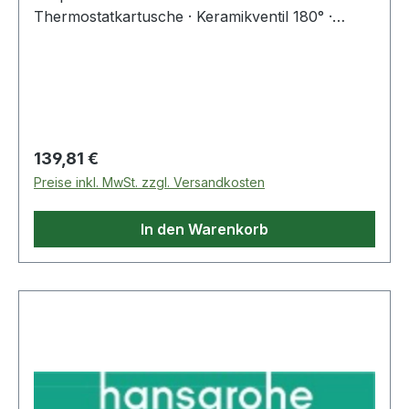
Thermostatkartusche · Keramikventil 180° ·
Sicherheitssperre bei 40 °C ·
Temperaturbegrenzung einstellbar ·
Durchflussmenge Anschluss Handbrause (bei 3
bar) 17 l/min · Betriebsdruck min. 1 bar / max. 10
bar · Ecostop-Taste begrenzt Wasserv
Regulärer Preis:
139,81 €
Preise inkl. MwSt. zzgl. Versandkosten
In den Warenkorb