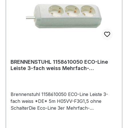
BRENNENSTUHL 1158610050 ECO-Line
Leiste 3-fach weiss Mehrfach-
Steckdosenleiste
Brennenstuhl 1158610050 ECO-Line Leiste 3-
fach weiss *DE* 5m H05VV-F3G1,5 ohne
SchalterDie Eco-Line 3er Mehrfach-
Steckdosenleiste von Brennenstuhl in der Farbe
silbergrau und 1,5m Kabel besticht durch ihre