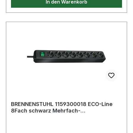
In den Warenkorb
Daten Kabelbezeichnung: H05VV-F 3G1,5
Kabellänge: 3 m Höhe: 51 cm Länge: 9 cm
Gewicht: 0,72 kg Breite: 6,50 cm Farbe: schwarz
Anwendung: Haushalt Befestigungsart: Nicht
zutreffend Absicherung: Nicht zutreffend
Nenneingangsspannung: 230 V Steckerart:
Winkelstecker Anzahl der Steckdosen gesamt:
10 Steckdosenanordnung: 45° USB Typ-
Ausgangsbuchse: Nicht zutreffend Schutzart
(IP): IP20 Kabelqualität: PVC Weitere Produkte im
Bereich
BRENNENSTUHL 1159300018 ECO-Line
8Fach schwarz Mehrfach-
Steckdosenleiste