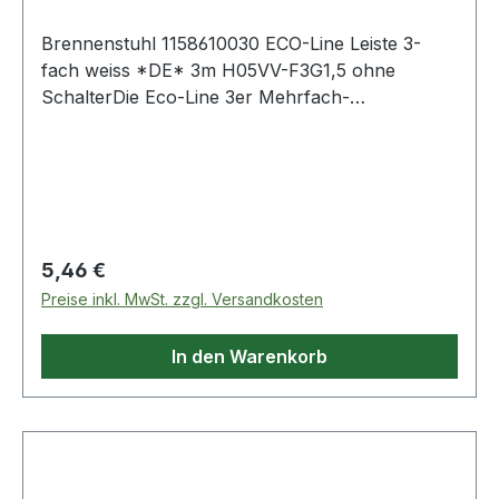
Brennenstuhl 1158610030 ECO-Line Leiste 3-
fach weiss *DE* 3m H05VV-F3G1,5 ohne
SchalterDie Eco-Line 3er Mehrfach-
Steckdosenleiste von Brennenstuhl in der Farbe
weiß und 3m Kabel besticht durch ihre Qualität
und Sicherheit in allen Bereichen. Sie verfügt
nicht nur über einen erhöhten
Berührungsschutz sondern überzuegt
außerdem durch folgende Eigenschaften:
Regulärer Preis:
5,46 €
Schutzkontakt-Steckdosen in 45°-Anordnung,
Preise inkl. MwSt. zzgl. Versandkosten
auch für Winkelstecker Stecksystem DE Weitere
Produkte im Bereich
In den Warenkorb