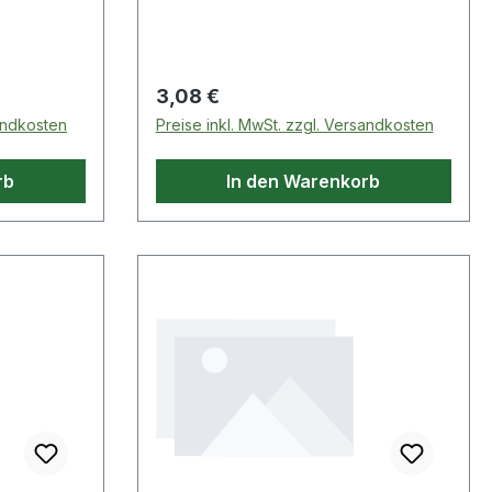
Regulärer Preis:
3,08 €
sandkosten
Preise inkl. MwSt. zzgl. Versandkosten
rb
In den Warenkorb