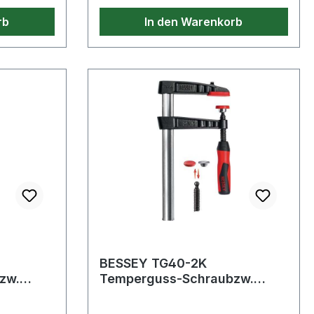
80 mm Ausladung) Weitere
rb
In den Warenkorb
technische Eigenschaften: ·
Gewicht: 0,66kg
BESSEY TG40-2K
zw.
Temperguss-Schraubzw.
TG40-2K
usladun
Spannweite400mm,Ausladun