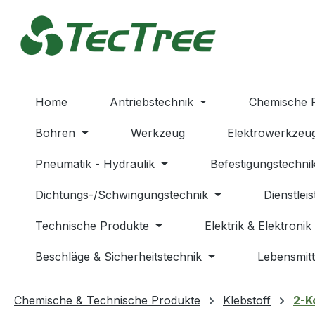
m Hauptinhalt springen
Zur Suche springen
Zur Hauptnavigation springen
Home
Antriebstechnik
Chemische 
Bohren
Werkzeug
Elektrowerkzeu
Pneumatik - Hydraulik
Befestigungstechni
Dichtungs-/Schwingungstechnik
Dienstlei
Technische Produkte
Elektrik & Elektronik
Beschläge & Sicherheitstechnik
Lebensmitt
Chemische & Technische Produkte
Klebstoff
2-K