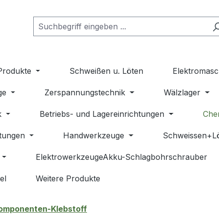
Produkte
Schweißen u. Löten
Elektromasc
ge
Zerspannungstechnik
Wälzlager
k
Betriebs- und Lagereinrichtungen
Che
stungen
Handwerkzeuge
Schweissen+L
ElektrowerkzeugeAkku-Schlagbohrschrauber
el
Weitere Produkte
omponenten-Klebstoff