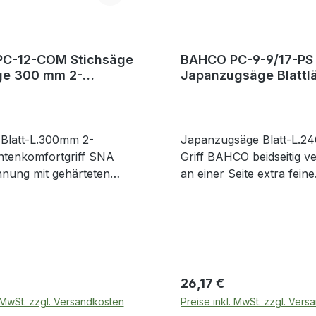
C-12-COM Stichsäge
BAHCO PC-9-9/17-PS
nge 300 mm 2-
Japanzugsäge Blattlänge 240
ntenkomfortgriff
mm 2-Komponentengr
 Blatt-L.300mm 2-
Japanzugsäge Blatt-L.2
tenkomfortgriff SNA
Griff BAHCO beidseitig ve
nung mit gehärteten
an einer Seite extra feine
en · die neue
Verzahnung · an der and
arfe XT-Verzahnung
progressive, grobe Verz
iell für eine hohe
2-Komponentengriff für 
stung entwickelt · die 3-
Führung und großer Reic
chliffene Zahnform
Weitere technische Eigens
stet ausgezeichnete
Zähne per Zoll: 6-8,5 / 1
 Preis:
Regulärer Preis:
26,17 €
 in allen Holzarten ·
. MwSt. zzgl. Versandkosten
Preise inkl. MwSt. zzgl. Ver
r 2-Komponentengriff