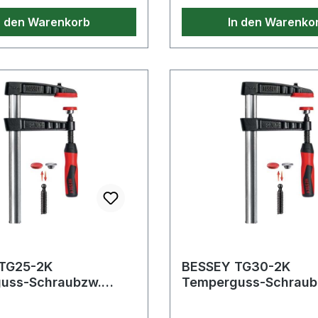
n den Warenkorb
In den Warenko
TG25-2K
BESSEY TG30-2K
uss-Schraubzw.
Temperguss-Schraub
TG30-2K
ite250mm,Ausladun
Spannweite300mm,A