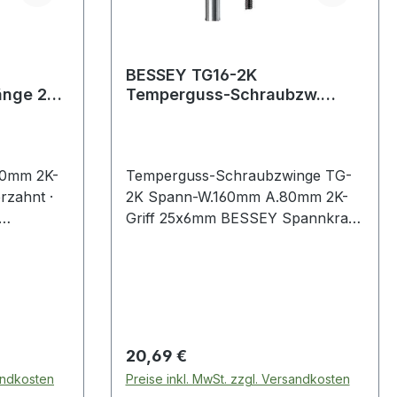
BESSEY TG16-2K
Temperguss-Schraubzw.
iff
TG16-2K
Spannweite160mm,Ausladung
80mm, 2-Ko
40mm 2K-
Temperguss-Schraubzwinge TG-
rzahnt ·
2K Spann-W.160mm A.80mm 2K-
Griff 25x6mm BESSEY Spannkraft
eren Seite
bis zu 6.000 N · hochwertiger 2-
ahnung ·
Komponenten-Kunststoffgriff ·
Zweihand-
werkzeuglos wechselbare
hweite
Druckplatten (ab 80 mm
chaften: ·
Ausladung) · mit Schutzkappen auf
7
den Spannflächen · stabile
Regulärer Preis:
20,69 €
Hohlprofilschiene mit Riffelung ·
sandkosten
Preise inkl. MwSt. zzgl. Versandkosten
BESSEY Rutschsicherung (ab