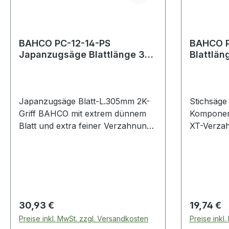
BAHCO PC-12-14-PS
BAHCO P
Japanzugsäge Blattlänge 305
Blattlä
mm 2-Komponentengriff
Kompone
Japanzugsäge Blatt-L.305mm 2K-
Stichsäge
Griff BAHCO mit extrem dünnem
Komponen
Blatt und extra feiner Verzahnung ·
XT-Verzah
härteste Zahnspitzen · 3-fach
Zahnspitz
geschliffen · gewährleistet einen
supersch
perfekten feinen Schnitt in Holz ·
wurde spez
2-Komponentengriff Weitere
Schnittlei
technische Eigenschaften: · Zähne
seitig ges
per Zoll: 13,5
gewährlei
Regulärer Preis:
Regulärer
30,93 €
19,74 €
Ergebnisse
Preise inkl. MwSt. zzgl. Versandkosten
Preise inkl
handliche