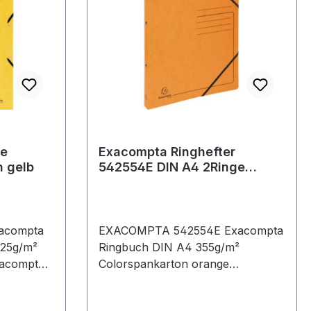
pe
Exacompta Ringhefter
n gelb
542554E DIN A4 2Ringe
Karton orange
acompta
EXACOMPTA 542554E Exacompta
Ringbuch DIN A4 355g/m²
Colorspankarton orange
25g/m²
Exacompta Ringbuch DIN A4
355g/m² Colorspankarton blau