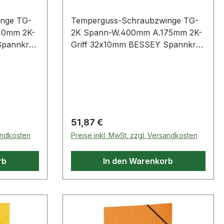
g175mm, 2-K
nge TG-
Temperguss-Schraubzwinge TG-
40mm 2K-
2K Spann-W.400mm A.175mm 2K-
pannkraft
Griff 32x10mm BESSEY Spannkraft
tiger 2-
bis zu 6.000 N · hochwertiger 2-
iff ·
Komponenten-Kunststoffgriff ·
e
werkzeuglos wechselbare
Druckplatten (ab 80 mm
kappen auf
Ausladung) · mit Schutzkappen auf
le
den Spannflächen · stabile
Regulärer Preis:
51,87 €
elung ·
Hohlprofilschiene mit Riffelung ·
sandkosten
Preise inkl. MwSt. zzgl. Versandkosten
g (ab
BESSEY Rutschsicherung (ab
re
80 mm Ausladung) Weitere
rb
In den Warenkorb
 ·
technische Eigenschaften: ·
Gewicht: 2,7kg