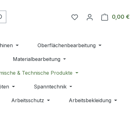
Du hast 0 Produkte auf 
0,00 €
Ware
hinen
Oberflächenbearbeitung
Materialbearbeitung
mische & Technische Produkte
öten
Spanntechnik
Arbeitsschutz
Arbeitsbekleidung