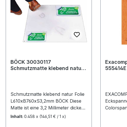
BÖCK 30030117
Exacomp
Schmutzmatte klebend natur
555414E
Folie L610xB760xS2,3mm
orange
Schmutzmatte klebend natur Folie
EXACOMP
L610xB760xS3,2mm BÖCK Diese
Eckspann
Matte ist eine 3,2 Millimeter dicke
Colorspan
Schmutzschleuse, welche mit 60
Exacompt
Inhalt:
0.458 x
(146,51 € / 1 x)
beschichteten Haftfolien
Colorspan