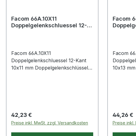
Facom 66A.10X11
Facom 6
Doppelgelenkschluessel 12-
Doppelge
Kant 10x11 mm
Kant 10
Facom 66A.10X11
Facom 66
Doppelgelenkschluessel 12-Kant
Doppelgel
10x11 mm Doppelgelenkschlüssel
10x13 mm 
180° drehbar OGV®-Zwölfkant-
180° drehbar OGV®-Zw
Gelenkköpfe SW 10x11 mm
Gelenkköpfe SW 10
Produktstärken: um 180°
Produktstärken
drehbarer Schlüssel für maximale
drehbarer
Zugänglichkeit Die Position des
Zugänglichkeit Die Po
Schlüssels bleibt durch eine
Schlüssels
Regulärer Preis:
Regulärer
42,23 €
44,26 €
Rückhaltefeder erhalten. Kopf mit
Rückhaltefede
Preise inkl. MwSt. zzgl. Versandkosten
Preise inkl
OGV®-Zwölfkant-Profil für
OGV®-Zwöl
kraftvolles, schonendes Anziehen
kraftvoll