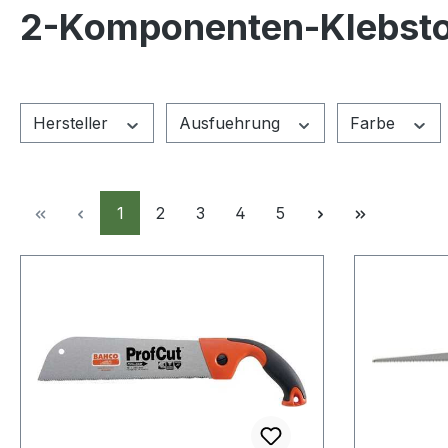
2-Komponenten-Klebsto
Hersteller
Ausfuehrung
Farbe
Seite
Seite
Seite
Seite
Seite
1
2
3
4
5