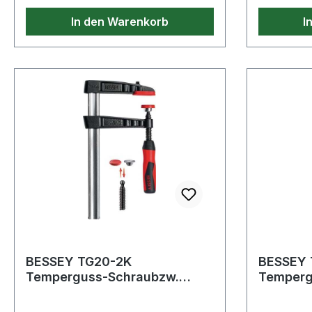
In den Warenkorb
I
BESSEY TG20-2K
BESSEY 
Temperguss-Schraubzw.
Temperg
TG20-2K
TG25-2K
Spannweite200mm,Ausladun
Spannwe