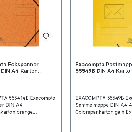
ta Eckspanner
Exacompta Postmap
 DIN A4 Karton
55549B DIN A4 Karto
TA 555414E Exacompta
EXACOMPTA 55549B Ex
er DIN A4
Sammelmappe DIN A4 425g/m²
karton orange
Colorspankarton gelb Exacompta
a Eckspanner DIN A4
Sammelmappe DIN A4 4
karton weiß
Colorspankarton gelb