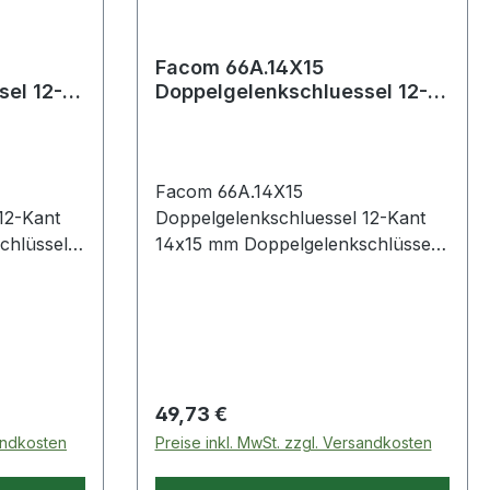
Facom 66A.14X15
el 12-
Doppelgelenkschluessel 12-
Kant 14x15 mm
Facom 66A.14X15
12-Kant
Doppelgelenkschluessel 12-Kant
chlüssel
14x15 mm Doppelgelenkschlüssel
180° drehbar OGV®-Zwölfkant-
Gelenkköpfe SW 14x15 mm
Produktstärken: um 180°
 maximale
drehbarer Schlüssel für maximale
Zugänglichkeit Die Position des
ine
Schlüssels bleibt durch eine
Regulärer Preis:
49,73 €
t
Rückhaltefeder erhalten. Kopf mit
sandkosten
Preise inkl. MwSt. zzgl. Versandkosten
ür
OGV®-Zwölfkant-Profil für
 Anziehen
kraftvolles, schonendes Anziehen