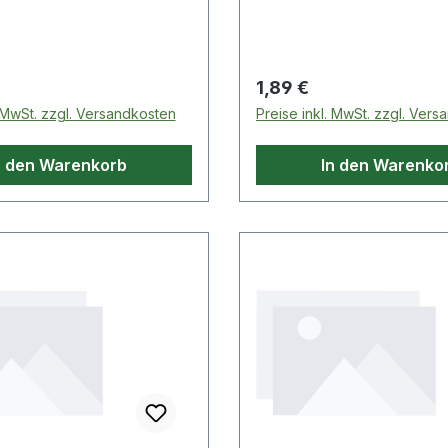
 Preis:
Regulärer Preis:
1,89 €
. MwSt. zzgl. Versandkosten
Preise inkl. MwSt. zzgl. Ver
n den Warenkorb
In den Warenko