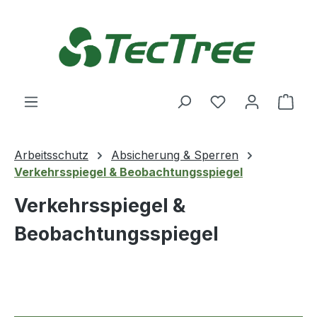
Zum Hauptinhalt springen
Du hast 0 Produ
Ware
Arbeitsschutz
Absicherung & Sperren
Verkehrsspiegel & Beobachtungsspiegel
Verkehrsspiegel &
Beobachtungsspiegel