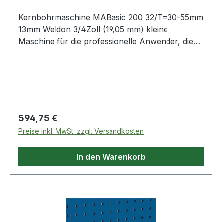
Kernbohrmaschine MABasic 200 32/T=30-55mm
13mm Weldon 3/4Zoll (19,05 mm) kleine
Maschine für die professionelle Anwender, die
bei Qualität und Leistung keine Kompromisse
machen möchten · Schalteranordnung auf der
Rückseite, für sichere und einfache Bedienung ·
seitlich montierter Kühlmittelbehälter ·
permanente InnenschmierungWeitere technische
Eigenschaften:· Magnetfuß: 168 x 84 x 48mm·
Regulärer Preis:
594,75 €
Netzspannung: 230 V / 50-60 Hz· Hub: 160mm
Preise inkl. MwSt. zzgl. Versandkosten
In den Warenkorb