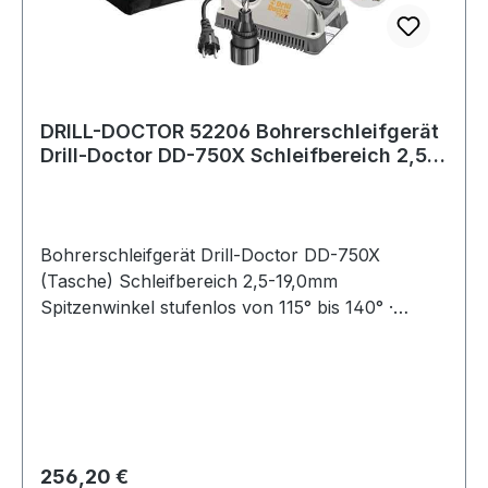
DRILL-DOCTOR 52206 Bohrerschleifgerät
Drill-Doctor DD-750X Schleifbereich 2,5-
19
Bohrerschleifgerät Drill-Doctor DD-750X
(Tasche) Schleifbereich 2,5-19,0mm
Spitzenwinkel stufenlos von 115° bis 140° ·
einfache Bohrerpositionierung · exzellenter
Kegelmantelschliff durch kurvengesteuertes
Spannfutter · stufenloses Spannfutter mit
Spannnadel, es werden keine Spannzangen
benötigt · variables Ausspitzen in einer
Aufspannung · leichter Austausch der
Regulärer Preis:
256,20 €