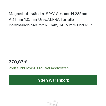
Magnetbohrständer SP-V Gesamt-H.285mm
A.61mm 105mm Univ.ALFRA für alle
Bohrmaschinen mit 43 mm, 48,6 mm und 61,7
mm Spindelhals · 2 Adapter für die
Spindelhalsaufnahme · ab 3 mm Materialstärke
einsetzbarWeitere technische Eigenschaften:·
Ausführung: Universal
Regulärer Preis:
770,87 €
Preise inkl. MwSt. zzgl. Versandkosten
In den Warenkorb