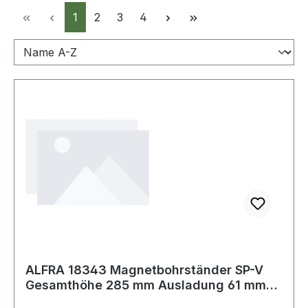
Seite
Seite
Seite
Seite
1
2
3
4
ALFRA 18343 Magnetbohrständer SP-V
Gesamthöhe 285 mm Ausladung 61 mm
105 mm Univ