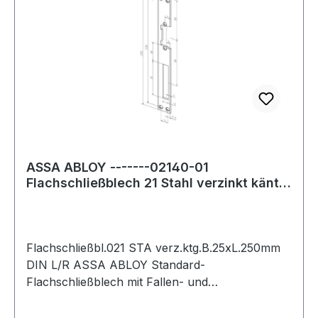
ASSA ABLOY -------02140-01
Flachschließblech 21 Stahl verzinkt käntig
Breite 25
Flachschließbl.021 STA verz.ktg.B.25xL.250mm
DIN L/R ASSA ABLOY Standard-
Flachschließblech mit Fallen- und
Riegelausschnitt · DIN links / rechts verwendbar
· mit 4 Befestigungsbohrungen · für gängige eff-