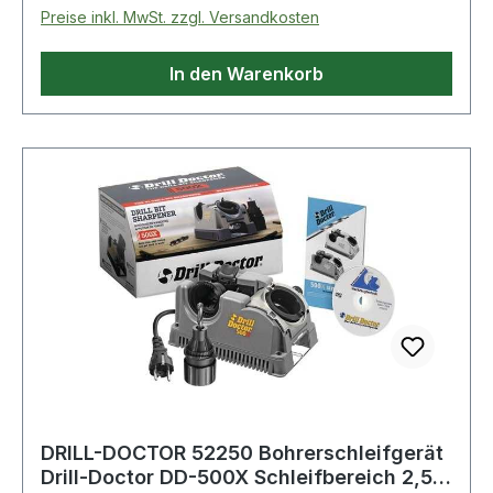
Schleifringe · verstellbare Abtragleistung erhöht
Preise inkl. MwSt. zzgl. Versandkosten
die Lebensdauer der Schleifringe Weitere
technische Eigenschaften: · prüfpflichtig: ja
In den Warenkorb
Lieferumfang: Spannfutter 2,5-19,0 mm,
Diamantschleifring K. 100 montiert,
Ersatzschleifring K.100, Nabenschlüssel,
Bedienungs-DVD
DRILL-DOCTOR 52250 Bohrerschleifgerät
Drill-Doctor DD-500X Schleifbereich 2,5-