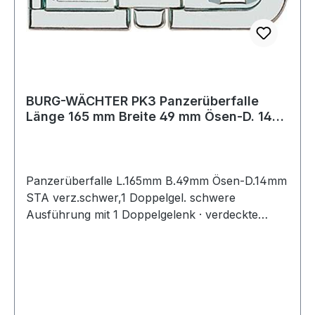
BURG-WÄCHTER PK3 Panzerüberfalle
Länge 165 mm Breite 49 mm Ösen-D. 14
mm Stahl
Panzerüberfalle L.165mm B.49mm Ösen-D.14mm
STA verz.schwer,1 Doppelgel. schwere
Ausführung mit 1 Doppelgelenk · verdeckte
Schraublöcher · wetterfest verzinkt mit
gehärteter Öse