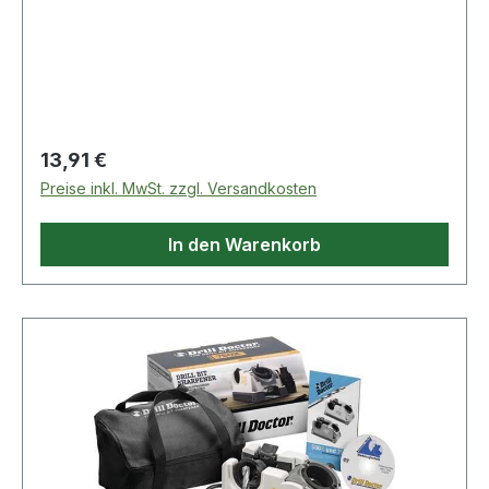
leichte Handhabung beim Aufsetzen und
Abnehmen.
Regulärer Preis:
13,91 €
Preise inkl. MwSt. zzgl. Versandkosten
In den Warenkorb