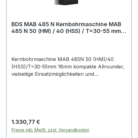
BDS MAB 485 N Kernbohrmaschine MAB
485 N 50 (HM) / 40 (HSS) / T=30-55 mm
18 mm W
Kernbohrmaschine MAB 485N 50 (HM)/40
(HSS)/T=30-55mm 18mm kompakte Allrounder,
vielseitige Einsatzmöglichkeiten und
hervorragende Ausstattung · permanente
Innenschmierung · Vollwellen-Regelelektronik ·
Magnet-Indikator · Thermoschutz · Rechts- /
Linkslauf · Kohlebürsten-Verschleißanzeige ·
innenliegende Kabelzuf
Regulärer Preis:
1.330,77 €
Preise inkl. MwSt. zzgl. Versandkosten