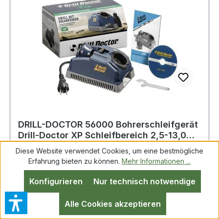
DRILL-DOCTOR 56000 Bohrerschleifgerät
Drill-Doctor XP Schleifbereich 2,5-13,0
mm
Diese Website verwendet Cookies, um eine bestmögliche
Erfahrung bieten zu können.
Mehr Informationen ...
Bohrerschleifgerät Drill-Doctor XP
Konfigurieren
Nur technisch notwendige
Schleifbereich 2,5-13,0mm DRILL-DOCTOR ideal
für das Nachschleifen von Standard HSS-
Alle Cookies akzeptieren
Spiralbohrern mit 118° Spitzenwinkel · einfache