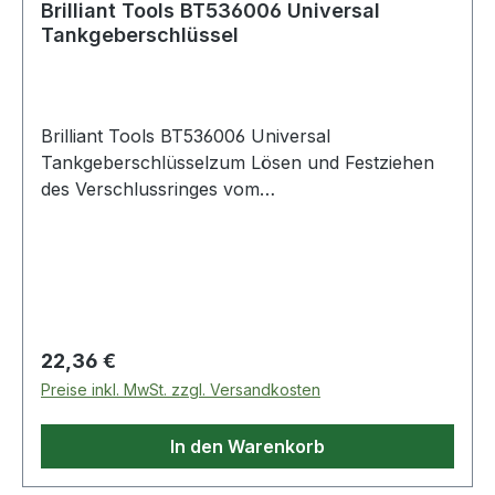
Brilliant Tools BT536006 Universal
Tankgeberschlüssel
Brilliant Tools BT536006 Universal
Tankgeberschlüsselzum Lösen und Festziehen
des Verschlussringes vom
TankgeberSpannbereich universell: 87 mm - 17
cmKonzipiert für beengte Platzverhältnissemit 19
mm AußensechskantantriebDer BRILLIANT
TOOLS Universal Tankgeberschlüssel BT536006
wird für die Montage und Demontage der
meisten Überwurfschraubringe an Tankgebern
Regulärer Preis:
22,36 €
oder Kraftstoffpumpen verwendet. Er ist für
Preise inkl. MwSt. zzgl. Versandkosten
beengte Platzverhältnissen konzipiert. Der
Spannbereich von 87 mm - 17 cm ist frei
In den Warenkorb
einstellbar und mittels des Sicherungsrings
feststellbar. Weitere Produkte im Bereich