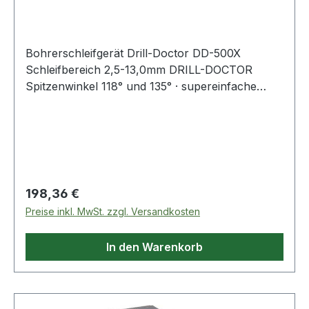
13
Bohrerschleifgerät Drill-Doctor DD-500X
Schleifbereich 2,5-13,0mm DRILL-DOCTOR
Spitzenwinkel 118° und 135° · supereinfache
Bohrerpositionierung · stabile Positionierklauen
für lange Lebensdauer · exzellenter
Kegelmantelschliff durch kurvengesteuertes
Spannfutter · stufenloses Spannfutter mit
Spannnadeln es werden keine Spannzangen
benötigt · variables Ausspitzen in einer
Regulärer Preis:
198,36 €
Aufspannung · leichter Austausch der
Preise inkl. MwSt. zzgl. Versandkosten
Schleifringe Weitere technische Eigenschaften: ·
prüfpflichtig: ja Lieferumfang: Spannfutter 2,5-
In den Warenkorb
13,0 mm, Diamantschleifring K. 100 montiert,
Nabenschlüssel, Bedienungs-DVD