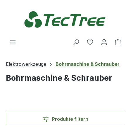
Zum Hauptinhalt springen
Du hast 0 Produ
Ware
Elektrowerkzeuge
Bohrmaschine & Schrauber
Bohrmaschine & Schrauber
Produkte filtern