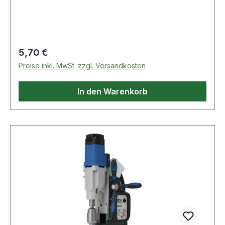
eff-Standard-Türöffnermodelle außer ProFix®-
Varianten Weitere technische Eigenschaften: ·
Stulp: käntig · Ausführung: flach
Regulärer Preis:
5,70 €
Preise inkl. MwSt. zzgl. Versandkosten
In den Warenkorb