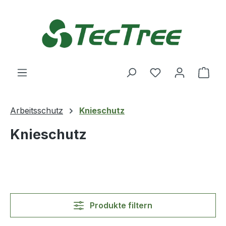
Zum Hauptinhalt springen
Du hast 0 Produ
Ware
Arbeitsschutz
Knieschutz
Knieschutz
Produkte filtern