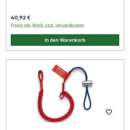
Zange verchromt Weitere technische
Eigenschaften: · Griff: aufgeprägte raue
Oberfläche · Einstellpositionen: 10
Regulärer Preis:
40,92 €
Preise inkl. MwSt. zzgl. Versandkosten
In den Warenkorb