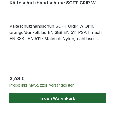
Kälteschutzhandschuhe SOFT GRIP W
Größe 10 orange/dunkelblau EN
Kälteschutzhandschuh SOFT GRIP W Gr.10
orange/dunkelblau EN 388,EN 511 PSA II nach
EN 388 · EN 511 · Material: Nylon, nahtloses
Terry-Schlingengewebe innen · mit zweifacher
Beschichtung · untere Beschichtung: Latex,
orange, vollbeschichtet · obere Beschichtung:
Latex, dunkelblau, gesandet · teilbeschichtet auf
Innenhand und Fingerk
Regulärer Preis:
3,68 €
Preise inkl. MwSt. zzgl. Versandkosten
In den Warenkorb