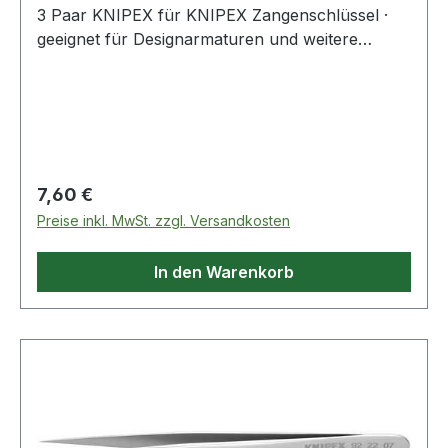
3 Paar KNIPEX für KNIPEX Zangenschlüssel ·
geeignet für Designarmaturen und weitere
höchstempfindliche Materialien dank weicher,
glatter Greifflächen · beschädigungsfreies
Greifen, Halten und Pressen · Set b
Regulärer Preis:
7,60 €
Preise inkl. MwSt. zzgl. Versandkosten
In den Warenkorb