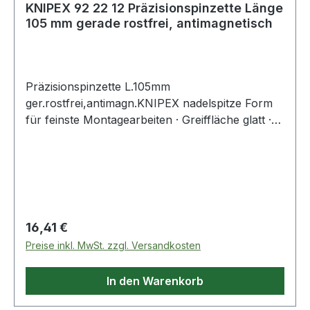
KNIPEX 92 22 12 Präzisionspinzette Länge
105 mm gerade rostfrei, antimagnetisch
Präzisionspinzette L.105mm
ger.rostfrei,antimagn.KNIPEX nadelspitze Form
für feinste Montagearbeiten · Greiffläche glatt ·
blendfrei mattiert Weitere technische
Eigenschaften: · Oberfläche: rostfrei,
antimagnetisch · Gewicht: 13g · prüfpflichtig: ja
Regulärer Preis:
16,41 €
Preise inkl. MwSt. zzgl. Versandkosten
In den Warenkorb