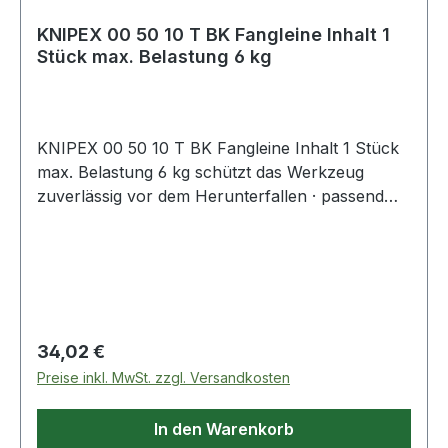
KNIPEX 00 50 10 T BK Fangleine Inhalt 1
Stück max. Belastung 6 kg
KNIPEX 00 50 10 T BK Fangleine Inhalt 1 Stück
max. Belastung 6 kg schützt das Werkzeug
zuverlässig vor dem Herunterfallen · passend
für alle KNIPEX-Zangen mit Befestigungsöse ·
für Werkzeuge bis 6 kg · extrastarke Fangleine
mit flexibler Anbindung · auch Akku-Werkzeuge
Regulärer Preis:
34,02 €
Preise inkl. MwSt. zzgl. Versandkosten
In den Warenkorb