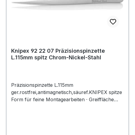
Knipex 92 22 07 Präzisionspinzette
L.115mm spitz Chrom-Nickel-Stahl
Präzisionspinzette L.115mm
ger.rostfrei,antimagnetisch,säuref.KNIPEX spitze
Form für feine Montagearbeiten · Greiffläche
glatt · blendfrei mattiert Weitere technische
Eigenschaften: · Oberfläche: rostfrei,
antimagnetisch, säurefest · Gewicht: 12g ·
prüfpflichtig: ja