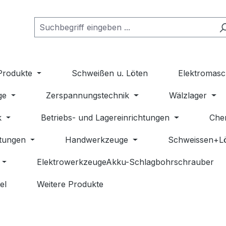
Produkte
Schweißen u. Löten
Elektromasc
ge
Zerspannungstechnik
Wälzlager
k
Betriebs- und Lagereinrichtungen
Che
stungen
Handwerkzeuge
Schweissen+L
ElektrowerkzeugeAkku-Schlagbohrschrauber
el
Weitere Produkte