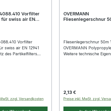
PU-Dämpfungskeil · sehr
Isolation gegen Kälte · L
hitze-, öl- und benzinbes
088.410 Vorfilter
OVERMANN
für swiss air EN
Fliesenlegerschnur 50 m 10
HAIX® Climate System: m
kg rot
Dry-Futter am Schaftabsc
HAIX® Vario Wide Fit Sy
Regulieren der Weite · 
88.410 Vorfilter
Fliesenlegerschnur 50m 
ReflectWeitere technisch
ür swiss air EN 12941
OVERMANN Polypropylen
Eigenschaften:· Zehensc
 des Partikelfilters
Weitere technische Eigens
Kunststoff· Zwischensohle
) Weitere technische
Farbe: rot
Ausführung: GORE-TEX,
ten: · Eigenschaft:
wasserdicht
 Preis:
Regulärer Preis:
2,13 €
. MwSt. zzgl. Versandkosten
Preise inkl. MwSt. zzgl. Ver