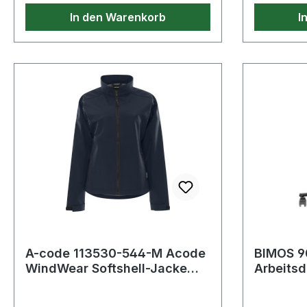
8.000 mm. 544 Saphirblau 100%
8.000 mm. 544 Saphirblau 1
In den Warenkorb
I
Polyester 235 g/m². - -
Polyester 
Normalwaschgang bei 40°C;Nicht
Normalwas
bleichen;Nicht im Wäschetrockner
bleichen;
trocknen;Nicht bügeln;Nicht
trocknen;
Trockenreinigen
Trockenre
A-code 113530-544-M Acode
BIMOS 9
WindWear Softshell-Jacke
Arbeitsd
Damen 1477 SBT Original
Rollen K
Windd
schwarz