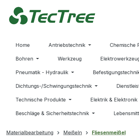
m Hauptinhalt springen
Zur Suche springen
Zur Hauptnavigation springen
Home
Antriebstechnik
Chemische 
Bohren
Werkzeug
Elektrowerkzeu
Pneumatik - Hydraulik
Befestigungstechni
Dichtungs-/Schwingungstechnik
Dienstlei
Technische Produkte
Elektrik & Elektronik
Beschläge & Sicherheitstechnik
Lebensmitt
Materialbearbeitung
Meißeln
Fliesenmeißel