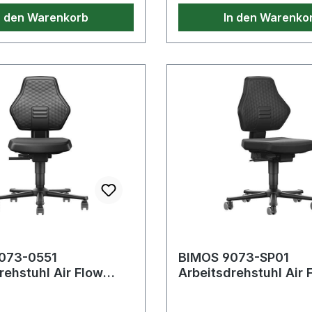
00%
8.000 mm. 544 Saphirblau 100%
n den Warenkorb
In den Warenko
235 g/m². - -
Polyester 235 g/m². - -
chgang bei 40°C;Nicht
Normalwaschgang bei 40
Nicht im Wäschetrockner
bleichen;Nicht im Wäsch
Nicht bügeln;Nicht
trocknen;Nicht bügeln;Ni
inigen
Trockenreinigen
073-0551
BIMOS 9073-SP01
rehstuhl Air Flow
Arbeitsdrehstuhl Air 
unstlederpolster
Rollen Supertec-Gew
 450-6
schwarz 450-600