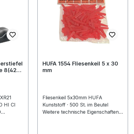
nd, kipp-
astabhängig
Böden
erstiefel
HUFA 1554 Fliesenkeil 5 x 30
e 8(42)
mm
I WR
 XR21
Fliesenkeil 5x30mm HUFA
O HI CI
Kunststoff · 500 St. im Beutel
O
Weitere technische Eigenschaften: ·
CI WR SRC
Inhalt: 500St.
ofleder,
tiv ·