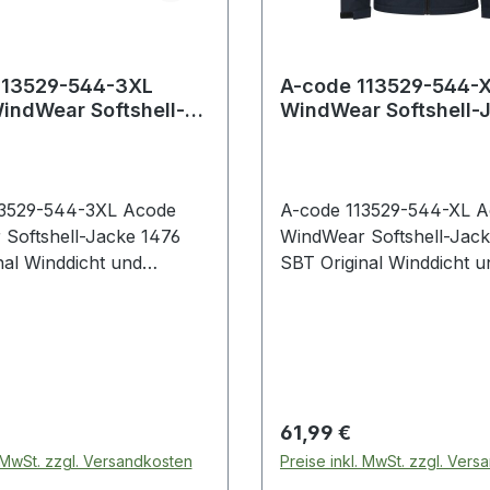
113529-544-3XL
A-code 113529-544-
indWear Softshell-
WindWear Softshell-
76 SBT Original
1476 SBT Original Wi
ht
13529-544-3XL Acode
A-code 113529-544-XL 
Softshell-Jacke 1476
WindWear Softshell-Jack
nal Winddicht und
SBT Original Winddicht u
eisend /
wasserabweisend /
nder Reißverschluss
Durchgehender Reißvers
rusttasche mit
vorne / Brusttasche mit
hluss / 2 Vordertaschen
Reißverschluss / 2 Vord
rschluss / Verlängerte
mit Reißverschluss / Ver
tie / Verstellbarer Saum
Rückenpartie / Verstellb
 Preis:
Regulärer Preis:
61,99 €
lbare Armabschlüsse /
/ Verstellbare Armabschl
. MwSt. zzgl. Versandkosten
Preise inkl. MwSt. zzgl. Ver
le des Gewebes:
Wassersäule des Gewebe