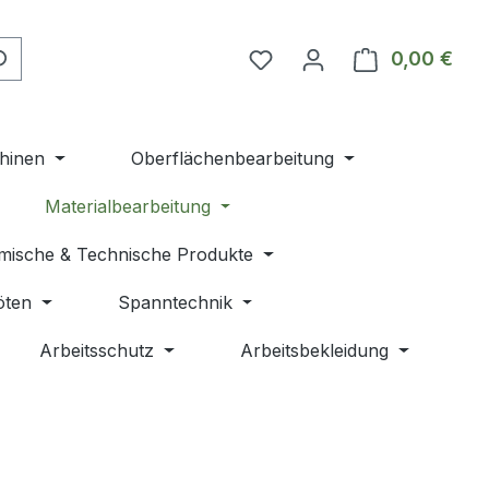
Du hast 0 Produkte auf 
0,00 €
Ware
hinen
Oberflächenbearbeitung
Materialbearbeitung
mische & Technische Produkte
öten
Spanntechnik
Arbeitsschutz
Arbeitsbekleidung