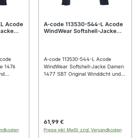
XL Acode
A-code 113530-544-L Acode
Jacke
WindWear Softshell-Jacke
nddicht
Damen 1477 SBT Original
Windd
Acode
A-code 113530-544-L Acode
e 1476
WindWear Softshell-Jacke Damen
nd
1477 SBT Original Winddicht und
wasserabweisend /
chluss
Durchgehender Reißverschluss
vorne / 2 Vordertaschen mit
ertaschen
Reißverschluss / Verlängerte
längerte
Rückenpartie / Verstellbarer Saum
arer Saum
/ Verstellbare Armabschlüsse /
Regulärer Preis:
61,99 €
üsse /
Wassersäule des Materials:
sandkosten
Preise inkl. MwSt. zzgl. Versandkosten
s:
8.000 mm / OEKO-TEX®