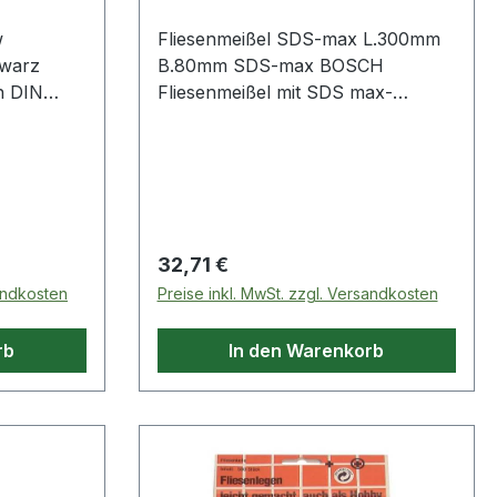
w
Fliesenmeißel SDS-max L.300mm
hwarz
B.80mm SDS-max BOSCH
h DIN
Fliesenmeißel mit SDS max-
dliche
Aufnahme. Schlagwerkzeug für
ng ·
schwere Bohr- und Schlaghämmer
nung ·
mit einer Gesamtlänge von 300 mm
itz- und
und einer Meißelschneide von 80
r mit
mm. Der Fliesenmeißel mit SDS
ale Mikro-
max ist für das normale Entfernen
Regulärer Preis:
32,71 €
chtigkeit
von Wand- und Bodenfliesen
sandkosten
Preise inkl. MwSt. zzgl. Versandkosten
ücken ·
ausgelegt. Di
rb
In den Warenkorb
egulierung
egrierter
ge- und
nffuß-