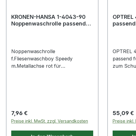
1Neigungseinstellung 0-
45°Schnitttiefe bei 90°/45° 34 / 19
mm Scheibenmaße 110 x 20
KRONEN-HANSA 1-4043-90
OPTREL 4
Noppenwaschrolle passend
passend 
mmGewicht 2,7 kg
für Fliesenwaschboy Speedy
12941
mit
Noppenwaschrolle
OPTREL 40
f.Fliesenwaschboy Speedy
passend f
m.Metallachse rot für
zum Schutz
Fliesenwaschboy Speedy, 23 Liter
(50er Set
Weitere technische Eigenschaften: ·
Eigenschaf
Ausführung: mit Metallachse rot
PAPR-P3
Regulärer Preis:
Regulärer
7,96 €
55,09 €
Preise inkl. MwSt. zzgl. Versandkosten
Preise inkl