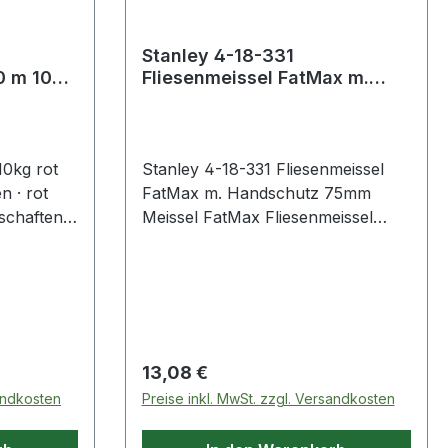
 gute
aufsohle
tändig ·
Stanley 4-18-331
Fliesenmeissel FatMax m.
it Micro-
Handschutz 75mm
hluss ·
stem: zum
HAIX® Sun
10kg rot
Stanley 4-18-331 Fliesenmeissel
e
 · rot
FatMax m. Handschutz 75mm
hutzkappe:
chaften: ·
Meissel FatMax Fliesenmeissel
: Metall·
Klinge 75 x 275 mm m.
Handschutz
Produktstärken:|FATMAX
FLIESSENMEISSEL 3 X11|Zum
Schneiden, Stemmen und
Entfernen von Bodenbelägen in
Regulärer Preis:
13,08 €
gröSSerem Umfang|Ausgestattet
sandkosten
Preise inkl. MwSt. zzgl. Versandkosten
mit gekröpftem und extra kurzem
Ende für besseren Hebel|Chrom-