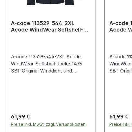
A-code 113529-544-2XL
A-code 
Acode WindWear Softshell-
Acode W
Jacke 1476 SBT Original
Jacke 14
Winddicht
Winddic
A-code 113529-544-2XL Acode
A-code 1
WindWear Softshell-Jacke 1476
WindWear 
SBT Original Winddicht und
SBT Origi
wasserabweisend /
wasserabw
Durchgehender Reißverschluss
Durchgehe
vorne / Brusttasche mit
vorne / B
Reißverschluss / 2 Vordertaschen
Reißversc
mit Reißverschluss / Verlängerte
mit Reißve
Rückenpartie / Verstellbarer Saum
Rückenpar
Regulärer Preis:
Regulärer
61,99 €
61,99 €
/ Verstellbare Armabschlüsse /
/ Verstel
Preise inkl. MwSt. zzgl. Versandkosten
Preise inkl
Wassersäule des Gewebes:
Wassersäu