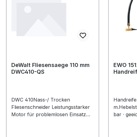
Stahlrohr,
und stolpe
gebremste
Doppelrol
DeWalt Fliesensaege 110 mm
EWO 151
DWC410-QS
Handreif
mit Hebe
DWC 410Nass-/ Trocken
Handreife
Fliesenschneider Leistungsstarker
m.Hebelst
Motor für problemlosen Einsatz
bar · geei
auch in härteste Materialien Max.
drehbar ·
Sicherheit für den Anwender
Eichzula
durch PRCD-Schutzschalter
Bauartzul