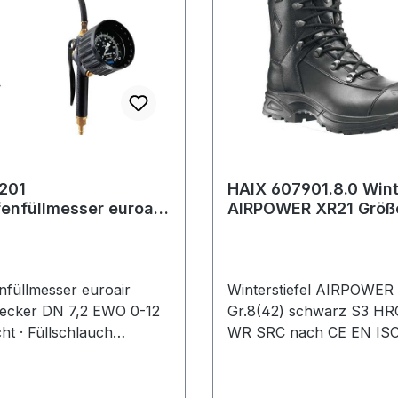
 flach auslaufend, kipp-
Stahlrohr, flach auslaufe
rsicher · mit lastabhängig
und stolpersicher · mit l
n Sicherheits-
gebremsten Sicherheits-
len für harte Böden
Doppelrollen für harte 
201
HAIX 607901.8.0 Wint
enfüllmesser euroair
AIRPOWER XR21 Größ
lstecker DN 7,2
schwarz S3 HRO HI C
nfüllmesser euroair
Winterstiefel AIRPOWER
ecker DN 7,2 EWO 0-12
Gr.8(42) schwarz S3 HR
cht · Füllschlauch
WR SRC nach CE EN IS
 Gehäuse: Aluminium ·
20345:2011 S3 HRO HI 
ssung: EWG
· Obermaterial: Waterpro
assung D98/18.08.02 ·
hydrophobiert, atmungsak