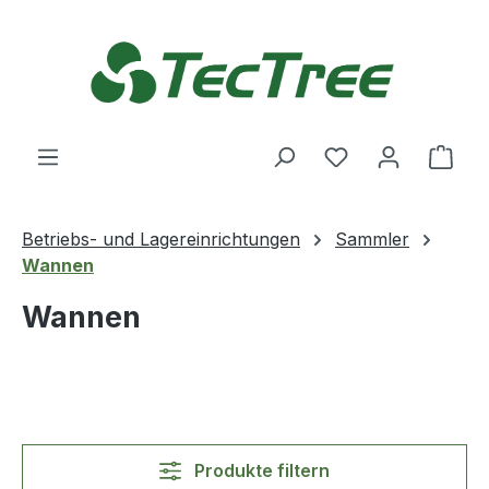
Zum Hauptinhalt springen
Du hast 0 Produ
Ware
Betriebs- und Lagereinrichtungen
Sammler
Wannen
Wannen
Produkte filtern