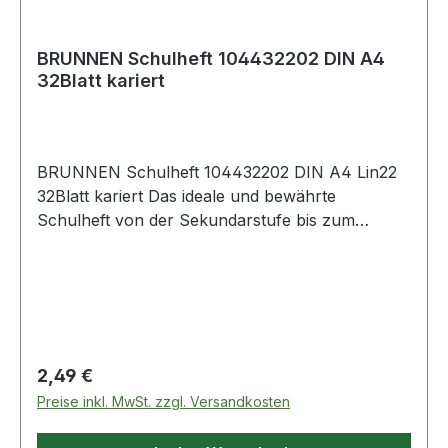
BRUNNEN Schulheft 104432202 DIN A4
32Blatt kariert
BRUNNEN Schulheft 104432202 DIN A4 Lin22
32Blatt kariert Das ideale und bewährte
Schulheft von der Sekundarstufe bis zum
Studium. Darüber hinaus auch bestens geeignet
als Notizheft · für Skizzen · Protokolle ·
Aufschriebe oder einfach als praktisches
Merkheft im Büro oder zuhause.
Regulärer Preis:
2,49 €
Preise inkl. MwSt. zzgl. Versandkosten